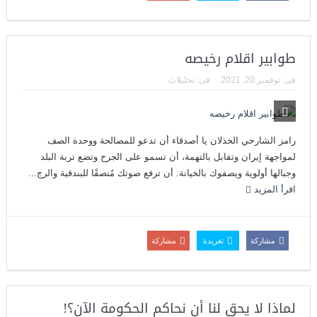
طوابير اقلام رخيصه
فى:
نوفمبر 20, 2021
فى:
تحليلات
رامز الشارحي الخذلان يا أصدقاء أن تدعو للمصالحة ووحدة الصف
لمواجهة إيران وتقابل بالتهمة، أن تسمو على الجرح وتضع تربة البلد
وجبالها أولوية ويصفوك بالخيانة. أن ترفع صوتك مُنصفًا للبندقية والرج...
اقرأ المزيد
مشاركة
تغريدة
مشاركة
لماذا لا يحق لنا أن نحاكم الحكومة الآن؟!