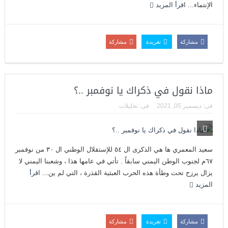
الإنتماء...
اقرأ المزيد
مشاركة
تغريدة
مشاركة
ماذا نقول في ذكراك يا نوفمبر ..؟
فى:
ديسمبر 05, 2021
فى:
تحليلات
سعيد المعمري ها هي الذكرى ال ٥٤ للإستقلال الوطني ال ٣٠ من نوفمبر
٦٧م لجنوب الوطن اليمني سابقاً . تأتي في عامها هذا ، وشعبنا اليمني لا
يزال يرزح تحت وطأة هذه الحرب العبثية القذرة ، التي لم ين...
اقرأ
المزيد
مشاركة
تغريدة
مشاركة