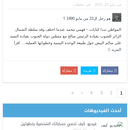
فى:
مايو 22, 2021
فى:
تحليلات
المواطن نت/ كتابات – فهمي محمد عندما اختلف وفد سلطة الشمال
الزائر للجنوب بقيادة الرئيس صالح مع ممثلين دولة الجنوب بقيادة السيد
على سالم البيض حول طبيعة الوحدة اليمنية وخطواتها العملية،...
اقرأ
المزيد
مشاركة
تغريدة
مشاركة
»
›
4
3
2
1
أحدث الفيديوهات
فيديو: كيف تحمي حساباتك الشخصية بخطوتين