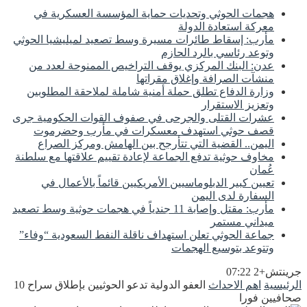
هجمات الحوثي وتحديات حماية المؤسسة العسكرية في
معركة استعادة الدولة
مأرب: إسقاط طائرات مسيرة وسط تصعيد لميليشيا الحوثي
وتوعد رئاسي بالرد الحازم
عدن: البنك المركزي يوقف التراخيص الممنوحة لعدد من
منشآت الصرافة وإغلاق مقراتها
وزارة الدفاع تطلق حملة أمنية شاملة لملاحقة المطلوبين
وتعزيز الاستقرار
عشرات القتلى والجرحى في صفوف القوات الحكومية جرى
قصف حوثي استهدف معسكرات في مأرب وحضرموت
اليمن.. القضية التي تتأرجح بين الهامش ومركز الصراع
مخاوف حوثية تدفع الجماعة لإعادة تقييم علاقتها مع سلطنة
عُمان
تعيين كبير الدبلوماسيين الأمريكيين قائماً بالأعمال في
السفارة لدى اليمن
مأرب: مقتل وإصابة 11 جندياً في هجمات حوثية وسط تصعيد
ميداني مستمر
جماعة الحوثي تعلن استهداف ناقلة النفط السعودية “وفاء”
وتتوعد بتوسيع الهجمات
جرينتش+2 07:22
الرئيسية
اهم الاحداث
العفو الدولية تدعو الحوثيين بإطلاق سراح 10
صحافيين فورا