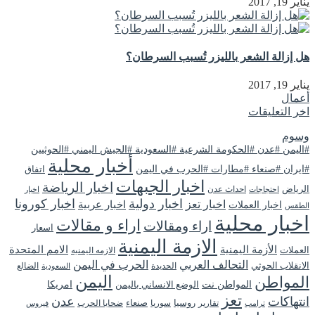
يناير 19, 2017
هل إزالة الشعر بالليزر تُسبب السرطان؟
يناير 19, 2017
أعمال
اخر التعليقات
وسوم
#اليمن #عدن #الحكومة الشرعية #السعودية #الجيش اليمني #الحوثيين
أخبار محلية
#ايران #صنعاء #مطارات #الحرب في اليمن
اتفاق
اخبار الجبهات
اخبار الرياضة
الرياض
احداث عدن
اخبار
احتجاجات
اخبار دولية
اخبار كورونا
اخبار تعز
اخبار عربية
اخبار العملات
الطقس
اخبار محلية
اراء و مقالات
اراء ومقالات
اسعار
الازمة اليمنية
الأزمة اليمنية
الامم المتحدة
العملات
الازمه اليمنيه
التحالف العربي
الحرب في اليمن
الانقلاب الحوثي
الحديدة
الضالع
السعودية
اليمن
المواطن
المواطن نت
الوضع الانساني باليمن
امريكا
تعز
انتهاكات
عدن
روسيا
تقارير
سوريا
صنعاء
ضحايا الحرب
فيروس
ترامب