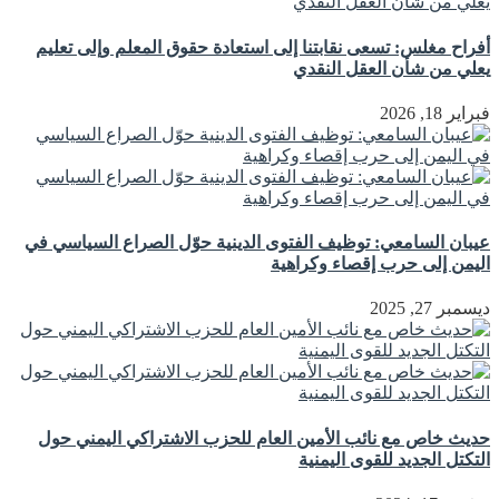
أفراح مغلس: تسعى نقابتنا إلى استعادة حقوق المعلم وإلى تعليم
يعلي من شأن العقل النقدي
فبراير 18, 2026
عيبان السامعي: توظيف الفتوى الدينية حوّل الصراع السياسي في
اليمن إلى حرب إقصاء وكراهية
ديسمبر 27, 2025
حديث خاص مع نائب الأمين العام للحزب الاشتراكي اليمني حول
التكتل الجديد للقوى اليمنية