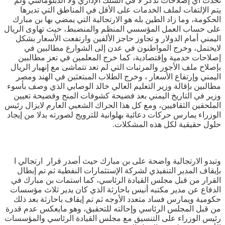
تحدث أي إصلاحات تذكر لا في السلك الإداري ولا الدبلوماسي ولم
يتم الإلتفات لملف الخدمات على الأقل في المناطق التي تديرها
الحكومة، وما زاد الطين بله هو الارتجالية التي يمضي بها بن مبارك
على حساب العمل المؤسسي المنظم والمنضبط، حيث تهاوى الريال
اليمني أمام الدولار و تجاوز حاجز الألفين وارتفعت الأسعار بشكل
لايحتمل، وخرج المواطنون في عدن إلى الشوارع مطالبين في
إصلاحات خدمية وإقتصادية، كما خرج المعلمين في تعز مطالبين
بإصلاح ملف الأجور والمرتبات التي لم تعد تتماشى مع إنهيار الريال
اليمني وإرتفاع الأسعار ، وخرج الطلاب المبتعثين في الهند ومصر
مطالبين بإقالة وزير التعليم العالي خالد الوصابي الذي وصف بأسوء
وزير في التاريخ اليمني بعد فضيحة كشوفات المنح وفضيحة تعيين
الملحقين الثقافيين، ومع كل هذا الحراك الشعبي العارم لايزال رئيس
الوزراء يمارس حركات دعائية بهلوانية للترويج لصورته بدلا من إيجاد
حلول حقيقية لكل هذه المشكلات.
وتبدو الارتجالية واضحة على بن مبارك حيث أصدر قرار ارتجالي ا
بإيقاف المدير التنفيذي لشركة الإستثمارات النفطية ثم تم إبطال
القرار من قبل مجلس القيادة الرئاسي، كما استمات بن مبارك في
الدفاع عن مدير مكتبه أنيس باحارثة الذي كان يدير ثلاث مؤسسات
حكومية ويمارس فساد متعدد الأوجه ثم تم إيقاف باحارثة بعد ذلك
من قبل المجلس الرئاسي وإحالته للتحقيق، وهو مايعكس عدم قدرة
رئيس الوزراء على التنسيق مع مجلس القيادة الرئاسي والمؤسسات