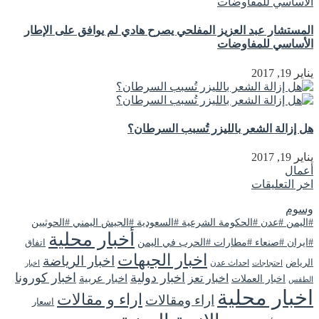
المستشار عبد العزيز المفلحي يصرح هادي لم يوافق على الإطار
الأساسي للمفاوضات
يناير 19, 2017
هل إزالة الشعر بالليزر تُسبب السرطان؟
يناير 19, 2017
أعمال
اخر التعليقات
وسوم
#اليمن #عدن #الحكومة الشرعية #السعودية #الجيش اليمني #الحوثيين
أخبار محلية
#ايران #صنعاء #مطارات #الحرب في اليمن
اتفاق
اخبار الجبهات
اخبار الرياضة
الرياض
احداث عدن
اخبار
احتجاجات
اخبار دولية
اخبار كورونا
اخبار تعز
اخبار عربية
اخبار العملات
الطقس
اخبار محلية
اراء و مقالات
اراء ومقالات
اسعار