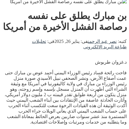
بن مبارك يطلق على نفسه
رصاصة الفشل الأخيرة من أمريكا
كتبه:
نصر عبد الرحمن
فى:
يناير 26, 2025
فى:
تحليلات
طباعة
البريد الالكترونى
د.غزوان طربوش
فاحت رائحة فساد رئيس الوزراء اليمني أحمد عوض بن مبارك حتى
عمت أصقاع الأرض، ونشر الصحفي نبيل الأسيدي صورة منزل
رئيس الوزراء بن مبارك في ولاية كاليفورنيا في أمريكا مع وثيقة
الشراء التي أظهرت أن المنزل مسجل بإسمه وإسم زوجته، وهو
منزل يتكون من أربعة طوابق تقدر قيمته ب 2 مليون دولار أمريكي،
وأثارت الحادثة عاصفة من الإنتقادات بين أبناء الشعب اليمني حيث
أكدت الوثيقة أن هذه القيادات الرخوة سعت للتكسب أثناء الحرب
على حساب الشعب اليمني الذي يعاني الويلات جراء الحرب
المستمرة منذ عشر سنوات ضاربين بعرض الحائط بمعاناة الشعب
وما يتطلبه من خدمات ومرتبات وإصلاحات اقتصادية.