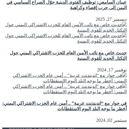
عيبان السامعي: توظيف الفتوى الدينية حوّل الصراع السياسي في
اليمن إلى حرب إقصاء وكراهية
ديسمبر 27, 2025
حديث خاص مع نائب الأمين العام للحزب الاشتراكي اليمني حول
التكتل الجديد للقوى اليمنية
نوفمبر 17, 2024
في حوار مع “اندبندنت عربية” .. أمين عام الحزب الاشتراكي اليمني:
أخطر ما يوجه البلد اليوم الاستقطابات
سبتمبر 02, 2024