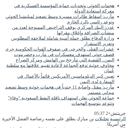
هجمات الحوثي وتحديات حماية المؤسسة العسكرية في
معركة استعادة الدولة
مأرب: إسقاط طائرات مسيرة وسط تصعيد لميليشيا الحوثي
وتوعد رئاسي بالرد الحازم
عدن: البنك المركزي يوقف التراخيص الممنوحة لعدد من
منشآت الصرافة وإغلاق مقراتها
وزارة الدفاع تطلق حملة أمنية شاملة لملاحقة المطلوبين
وتعزيز الاستقرار
عشرات القتلى والجرحى في صفوف القوات الحكومية جرى
قصف حوثي استهدف معسكرات في مأرب وحضرموت
اليمن.. القضية التي تتأرجح بين الهامش ومركز الصراع
مخاوف حوثية تدفع الجماعة لإعادة تقييم علاقتها مع سلطنة
عُمان
تعيين كبير الدبلوماسيين الأمريكيين قائماً بالأعمال في
السفارة لدى اليمن
مأرب: مقتل وإصابة 11 جندياً في هجمات حوثية وسط تصعيد
ميداني مستمر
جماعة الحوثي تعلن استهداف ناقلة النفط السعودية “وفاء”
وتتوعد بتوسيع الهجمات
جرينتش+2 05:37
الرئيسية
تحليلات
بن مبارك يطلق على نفسه رصاصة الفشل الأخيرة
من أمريكا