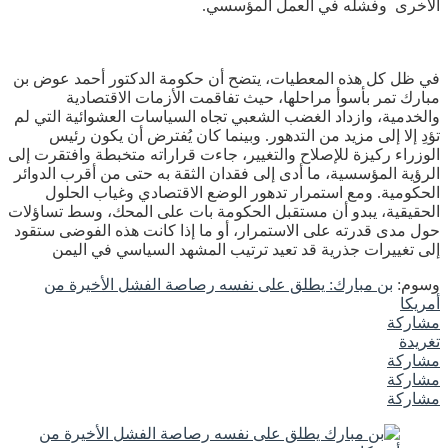
الأخرى وفشله في العمل المؤسسي.
في ظل كل هذه المعطيات، يتضح أن حكومة الدكتور أحمد عوض بن
مبارك تمر بأسوأ مراحلها، حيث تفاقمت الأزمات الاقتصادية
والخدمية، وازداد الغضب الشعبي تجاه السياسات العشوائية التي لم
تؤدِ إلا إلى مزيد من التدهور. وبينما كان يُفترض أن يكون رئيس
الوزراء ركيزة للإصلاح والتغيير، جاءت قراراته متخبطة وافتقرت إلى
الرؤية المؤسسية، ما أدى إلى فقدان الثقة به حتى من أقرب الدوائر
الحكومية. ومع استمرار تدهور الوضع الاقتصادي وغياب الحلول
الحقيقية، يبدو أن مستقبل الحكومة بات على المحك، وسط تساؤلات
حول مدى قدرته على الاستمرار، أو ما إذا كانت هذه الفوضى ستقود
إلى تغييرات جذرية قد تعيد ترتيب المشهد السياسي في اليمن
وسوم:
بن مبارك: يطلق على نفسه رصاصة الفشل الأخيرة من
أمريكا
مشاركة
تغريدة
مشاركة
مشاركة
مشاركة