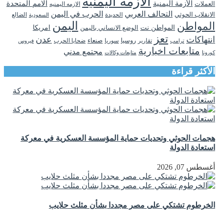
الازمة اليمنية
الأزمة اليمنية
الامم المتحدة
العملات
الازمه اليمنيه
التحالف العربي
الحرب في اليمن
الانقلاب الحوثي
الحديدة
الضالع
السعودية
اليمن
المواطن
المواطن نت
الوضع الانساني باليمن
امريكا
تعز
انتهاكات
عدن
روسيا
تقارير
سوريا
صنعاء
ضحايا الحرب
فيروس
ترامب
متابعات اخبارية
مجتمع مدني
كورونا
متابعات وكالات
الأكثر قراءة
هجمات الحوثي وتحديات حماية المؤسسة العسكرية في معركة
استعادة الدولة
أغسطس 07, 2026
الخرطوم تشتكي على مصر مجددا بشأن مثلث حلايب