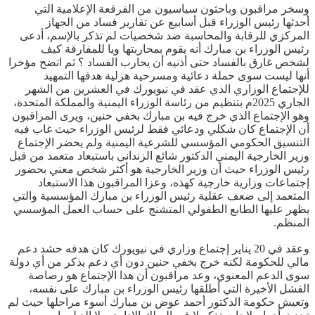
وسخر مراقبون وباحثون سياسيون من الفرقعة الإعلامية التي
أحدثها رئيس الوزراء قبل أسابيع عن تقارير فساد من الجهاز
المركزي للرقابة والمحاسبة ضد شخصيات لم تذكر بالإسم، أدعى
رئيس الوزراء بن مبارك أنه يقوم بمحاربتها ويا للمفارقة كيف
لشخص غارق بالفساد حتى أذنيه أن يحارب الفساد ؟ ثم اتضح مؤخرا
أنها ليست سوى حملة دعائية ومسرحية هزلية هدفها التمهيد
للإجتماع الوزاري الذي عقد في نيويورك في العشرين من الشهر
الجاري 2025م بتنظيم من رئاسة الوزراء اليمنية والمملكة المتحدة،
وهو الإجتماع الذي خرج فيه بن مبارك بخفي حنين، ويرى المراقبون
أن الإجتماع كان شكلي ودعائي فقط لرئيس الوزراء حيث غاب فيه
التنسيق الحكومي المؤسسي للشرعية اليمنية ولم يحضر الإجتماع
وزير الخارجية اليمني الدكتور شائع الزنداني باستبعاد متعمد من قبل
رئيس الوزراء حيث أن وزير الخارجية هو أكثر شخص معني بحضور
إجتماعات وزارية خارجية كهذه، وعزا المراقبون هذا الاستبعاد
المتعمد إلى ضعف عقلية رئيس الوزراء بن مبارك المؤسسية والتي
يظهر عليها الطابع الطفولي المتشنج على حساب العمل المؤسسي
المنظم.
وعقد في 20 يناير إجتماع وزاري في نيويورك كان هدفه حشد دعم
مالي للحكومة لكنه خرج بخفي حنين دون أي دعم يذكر من أي دولة
سوى الدعم المعنوي، وعد مراقبون أن هذا الإجتماع هو رصاصة
الفشل الأخيرة التي أطلقها رئيس الوزراء بن مبارك على نفسه،
وتعيش حكومة الدكتور أحمد عوض بن مبارك أسوء مراحلها حيث لم