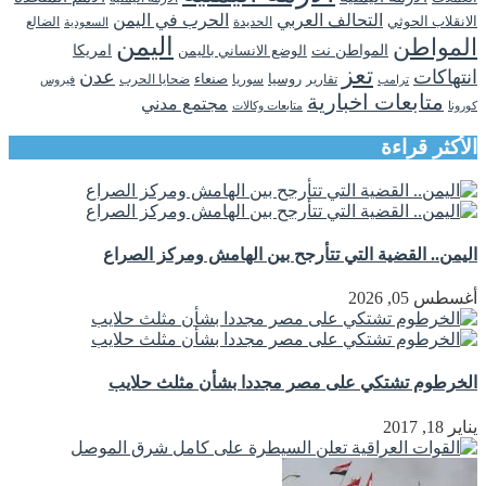
التحالف العربي
الحرب في اليمن
الانقلاب الحوثي
الحديدة
الضالع
السعودية
اليمن
المواطن
المواطن نت
الوضع الانساني باليمن
امريكا
تعز
انتهاكات
عدن
روسيا
تقارير
سوريا
صنعاء
ضحايا الحرب
فيروس
ترامب
متابعات اخبارية
مجتمع مدني
كورونا
متابعات وكالات
الأكثر قراءة
اليمن.. القضية التي تتأرجح بين الهامش ومركز الصراع
أغسطس 05, 2026
الخرطوم تشتكي على مصر مجددا بشأن مثلث حلايب
يناير 18, 2017