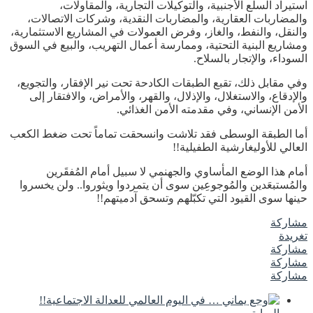
استيراد السلع الأجنبية، والتوكيلات التجارية، والمقاولات،
والمضاربات العقارية، والمضاربات النقدية، وشركات الاتصالات،
والنقل، والنفط، والغاز، وفرض العمولات في المشاريع الاستثمارية،
ومشاريع البنية التحتية، وممارسة أعمال التهريب، والبيع في السوق
السوداء، والإتجار بالسلاح.
وفي مقابل ذلك، تقبع الطبقات الكادحة تحت نير الإفقار، والتجويع،
والإدقاع، والاستغلال، والإذلال، والقهر، والأمراض، والافتقار إلى
الأمن الإنساني، وفي مقدمته الأمن الغذائي.
أما الطبقة الوسطى فقد تلاشت وانسحقت تماماً تحت ضغط الكعب
العالي للأوليغارشية الطفيلية!!
أمام هذا الوضع المأساوي والجهنمي لا سبيل أمام المُفقَرين
والمُستبعَدين والمُوجوعِين سوى أن يتمردوا ويثوروا.. ولن يخسروا
حينها سوى القيود التي تكبّلهم وتسحق آدميتهم!!
مشاركة
تغريدة
مشاركة
مشاركة
مشاركة