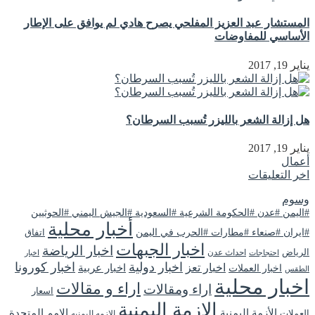
المستشار عبد العزيز المفلحي يصرح هادي لم يوافق على الإطار
الأساسي للمفاوضات
يناير 19, 2017
هل إزالة الشعر بالليزر تُسبب السرطان؟
يناير 19, 2017
أعمال
اخر التعليقات
وسوم
#اليمن #عدن #الحكومة الشرعية #السعودية #الجيش اليمني #الحوثيين
أخبار محلية
#ايران #صنعاء #مطارات #الحرب في اليمن
اتفاق
اخبار الجبهات
اخبار الرياضة
الرياض
احداث عدن
اخبار
احتجاجات
اخبار دولية
اخبار كورونا
اخبار تعز
اخبار عربية
اخبار العملات
الطقس
اخبار محلية
اراء و مقالات
اراء ومقالات
اسعار
الازمة اليمنية
الأزمة اليمنية
الامم المتحدة
العملات
الازمه اليمنيه