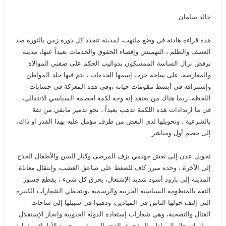
خالد سلمان
هذه قراءة هادئة في وضع ملتهب، لمدينة تتجدد كل دورة زمن بالثورة ضد
العسف والظلم ، التهميش وإقصاء الحقوق والخدمات بعيداً عنها، مدينة
ترفض نزال الساسة الممسكون بدواليب الحكم على ضفتي الموالاة
والمعارضة، على ساحة حرب إسمها الخدمات ، يتم فيها جلد المواطن
وإستنزافه في أبسط مقومات حياته ،وفي هذه المعركة في حسابات
اللحظة، ربما هناك من يعتقد إنه وجه لكمة لخصمه السياسي الانتقالي،
في ما ارتدادات هذه اللكمة تذهب بعيداً ، نحو تدمير مابقي من ثقة
بالشرعية ، وتحويلها لدى البعض من طرف مؤمل عليه بهذا القدر او ذاك،
إلى خصم أول ومباشر.
تحويل عدن إلى نعش جهنمي يزف المرضى وكبار السن والأطفال الخدج
إلى الآخرة ، وحده مبرر كاف للضغط على صاعق الغضب، وإنتقال معاناة
المدينة إلى بارود أسود شديد الإشتعال، يحرق كل شيء ، يقطع جسور
الثقة بالمنظومة السياسية الحزبية والرسمية ،ويتخطي الشعارات الكبيرة
التي إلتف حولها الناس في الميادين، وذهبوا في سبيلها إلى ساحات
القتال والتضحية، وهي شعارات إستعادة الدولة الجنوبية وإنجاز الإستقلال
، ولسان حال المواطن المفجوع بالعجز الموزع بين جميع الأطراف يقول: