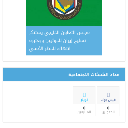
فـة الحُـرْفـة !
مجلس التعاون الخليجي يستنكر
ميليشي
تسليح إيران للحوثيين ويعتبره
انتهاك للحظر الأممي
عداد الشبكات الاجتماعية
فيس بوك
تويتر
0
0
المعجبين
المتابعين