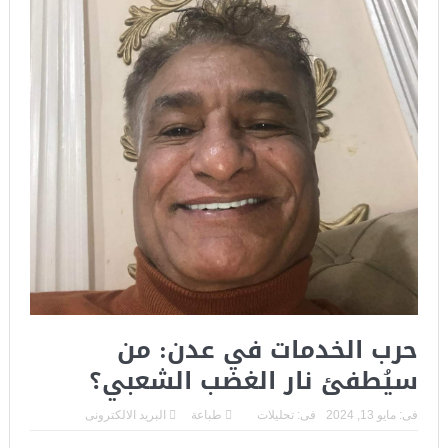
حرب الخدمات في عدن: من
سيُطفئ نار الغضب الشعبي؟
فى:
مايو 13, 2024
فى:
تحليلات
طباعة
البريد الالكترونى