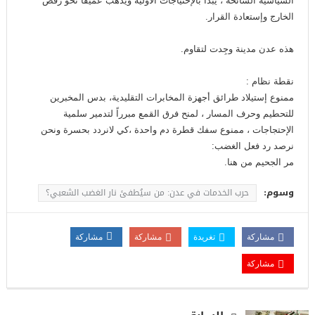
السياسية الشائخة ، يبدأ بالإحتياجات الأولية ويذهب عميقاً نحو رفض
الخارج وإستعادة القرار.
هذه عدن مدينة وجِدت لتقاوم.
نقطة نظام :
ممنوع إستيلاد طرائق أجهزة المخابرات التقليدية، بدس المخبرين
للتحطيم وحرف المسار ، لمنح فرق القمع مبرراً لتدمير سلمية
الإحتجاجات ، ممنوع سفك قطرة دم واحدة ،كي لانردد بحسرة ونحن
نرصد رد فعل الغضب:
مر الجحيم من هنا.
وسوم:
حرب الخدمات في عدن: من سيُطفئ نار الغضب الشعبي؟
مشاركة
تغريدة
مشاركة
مشاركة
مشاركة