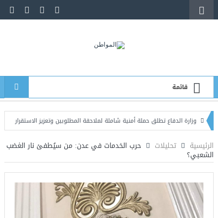
قائمة
رة الدفاع تطلق حملة أمنية شاملة لملاحقة المطلوبين وتعزيز الاستقرار
عشرات القت
يدة
الرئيسية
تحليلات
حرب الخدمات في عدن: من سيُطفئ نار الغضب
الشعبي؟