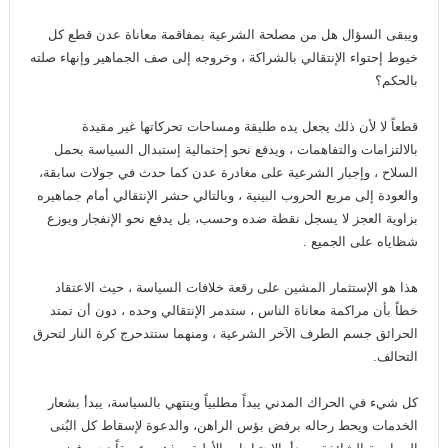
ويبقى السؤال هل من مصلحة الشرعية بمفاقمة معاناة عدن قطع كل
خيوط إحتواء الإنتقالي بالشراكة ، وخروجه إلى صف الجماهير وإنهاء صلته
بالحكم؟
قطعاً لا لأن ذلك يجعل يده طليقة ومساحات تحركاتها غير مقيدة
بالالتزامات والتفاهمات ، ويدفع نحو إحتمالية إستبدال السياسة بحمل
السلاح ، وإجبار الشرعية على مغادرة عدن كما حدث في جولات سابقة،
والعودة إلى مربع الحروب البينية ، وبالتالي حشر الإنتقالي أمام جماهيره
بزاوية العجز لا يسجل نقطة ضده وحسب، بل يدفع نحو الإنفجار ويوزع
شظاياه على الجميع .
هذا هو الإستثمار المشين على رقعة خلافات السياسة ، حيث الاعتقاد
خطاً بأن مراكمة معاناة الناس ، ستدمر الإنتقالي وحده ، دون أن تمتد
الحرائق جسم الطرف الآخر الشرعية ، ومنهما ستتدحرج كرة النار لتحرق
التحالف.
كل شيء في الحراك المدني يبداً مطلبياً وينتهي بالسياسة، يبدأ بشعار
الخدمات ويحط رحاله برفض بؤس الراهن، والدعوة لإسقاط كل البُنى