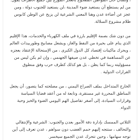
من لم يستطع أن يستعيد ضوء المدينة ،لن يستعيد للجنوب دولة ، ومن
عجز عن أضاءة عدن وهنا المعني الشرعية لن يزيح عن الوطن كابوس
ظلام مشروع السلالة.
من دون شك بصمة الإقليم بارزة في ملف الكهرباء والخدمات، هذا الإقليم
الذي ينام على بحيرة من النفط والغاز، ويشعل مصابيح وطوربيدات العالم
، ويحرك ماكينات إقتصاد كل الدول الكبرى ، من الإستحالة الإعتقاد بعجزه
عن المساهمة في تخطي عدن صيفها الجهنمي ، وإن لم يكن ليس من
مسؤوليته ربما كما يظن ، بل هو كذلك كطرف حرب وفق منطوق
القرارات الدولية .
الخارج المتداخل بملف الصراع اليمني ، من مصلحته كما يتصور، أن يجعل
المناطق المحررة غير مستقرة، وتابعة له من أعقد قضايا السياسة
وقرارات السيادة، إلى أصغر تفاصيل الهم اليومي الضوء والخبز وحبة
الدواء.
الثلاثي الممسك بإدارة دفة الأمور بعدن والجنوب: الشرعية والإنتقالي
والتحالف ، ستتجه إليهم حمم الغضب دون سواهم ، عدن تعرف إلى أين
توجه سهامها ، وحين تتحرك عدن الجميع سيخسر.