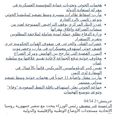
هجمات الحوثي وتحديات حماية المؤسسة العسكرية في
معركة استعادة الدولة
مأرب: إسقاط طائرات مسيرة وسط تصعيد لميليشيا الحوثي
وتوعد رئاسي بالرد الحازم
عدن: البنك المركزي يوقف التراخيص الممنوحة لعدد من
منشآت الصرافة وإغلاق مقراتها
وزارة الدفاع تطلق حملة أمنية شاملة لملاحقة المطلوبين
وتعزيز الاستقرار
عشرات القتلى والجرحى في صفوف القوات الحكومية جرى
قصف حوثي استهدف معسكرات في مأرب وحضرموت
اليمن.. القضية التي تتأرجح بين الهامش ومركز الصراع
مخاوف حوثية تدفع الجماعة لإعادة تقييم علاقتها مع سلطنة
عُمان
تعيين كبير الدبلوماسيين الأمريكيين قائماً بالأعمال في
السفارة لدى اليمن
مأرب: مقتل وإصابة 11 جندياً في هجمات حوثية وسط تصعيد
ميداني مستمر
جماعة الحوثي تعلن استهداف ناقلة النفط السعودية “وفاء”
وتتوعد بتوسيع الهجمات
جرينتش+2 04:54
الرئيسية
غير مصنف
رئيس الوزراء يبحث مع سفير جمهورية روسيا
الاتحادية مستجدات الأوضاع الوطنية والإقليمية والدولية