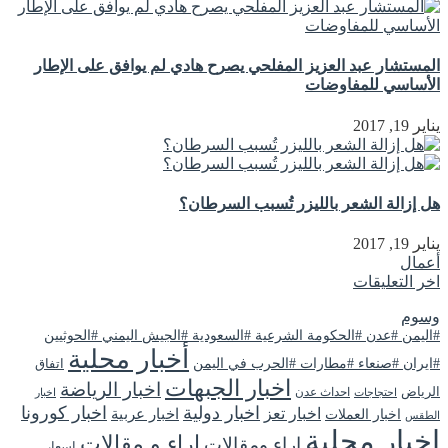
المستشار عبد العزيز المفلحي يصرح هادي لم يوافق على الإطار
الأساسي للمفاوضات
يناير 19, 2017
هل إزالة الشعر بالليزر تُسبب السرطان؟
يناير 19, 2017
أعمال
اخر التعليقات
وسوم
#اليمن #عدن #الحكومة الشرعية #السعودية #الجيش اليمني #الحوثيين
أخبار محلية
#ايران #صنعاء #مطارات #الحرب في اليمن
اتفاق
اخبار الجبهات
اخبار الرياضة
الرياض
احداث عدن
اخبار
احتجاجات
اخبار دولية
اخبار كورونا
اخبار تعز
اخبار عربية
اخبار العملات
الطقس
اخبار محلية
اراء و مقالات
اراء ومقالات
اسعار