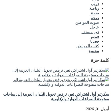
دولي
رياضة
صحة
صحة
صوت المواطن
عاجل
غير مصنف
فيديو
قضايا
كتاب المواطن
مجتمع
كلمة حرة
سكرتير أول اشتراكي تعز: نرفض تحويل البلدان العربية إلى ساحات
مفتوحة للصراعات الدولية والإقليمية
أبريل 01, 2026