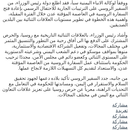
ووفقاً لوكالة الانباء اليمنية سبأ، فقد اطلع دولة رئيس الوزراء، من
السفير الروسي على الترتيبات الجارية للاحتفال الرسمي بإعادة فتح
السفارة الروسية في العاصمة المؤقتة عدن خلال الفترة المقبلة،
واهمية هذه الخطوة في تطوير مستويات العلاقات الثنائية بين البلدين
الصديقين.
وأشاد رئيس الوزراء، بالعلاقات الثنائية التاريخية مع روسيا، والحرص
المشترك على الدفع بها الى آفاق رحبة من التطور والتنسيق المثمر
في مختلف المجالات، وتفعيل الشراكة الاقتصادية والاستثمارية،
منوهاً بمواقف موسكو في دعم الشعب اليمني وشرعيته الدستورية
على المستوى الثنائي وكعضو دائم في مجلس الأمن، مجددًا ترحيب
الحكومة باستئناف عمل السفارة الروسية من العاصمة المؤقتة
عدن، والاستعداد لتقديم كل التسهيلات اللازمة لانجاح عملها.
من جانبه، جدد السفير الروسي تأكيد بلاده دعمها لجهود تحقيق
السلام والاستقرار في اليمن، ومساندتها للحكومة في التعامل مع
التحديات الراهنة، معرباً عن حرص روسيا على تعزيز علاقات التعاون
الثنائي مع اليمن في مختلف المجالات.
مشاركة
تغريدة
مشاركة
مشاركة
مشاركة