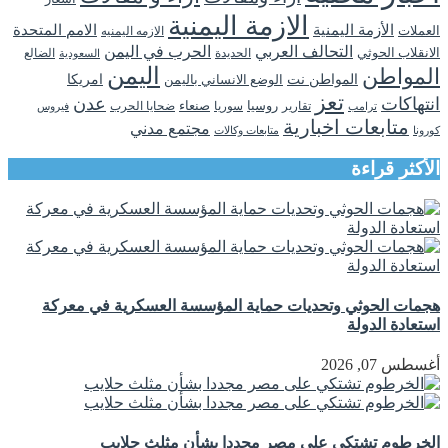
الازمة اليمنية
الأزمة اليمنية
الامم المتحدة
العملات
الازمه اليمنيه
التحالف العربي
الحرب في اليمن
الانقلاب الحوثي
الحديدة
الضالع
السعودية
اليمن
المواطن
المواطن نت
الوضع الانساني باليمن
امريكا
تعز
انتهاكات
عدن
روسيا
تقارير
سوريا
صنعاء
ضحايا الحرب
فيروس
ترامب
متابعات اخبارية
مجتمع مدني
كورونا
متابعات وكالات
الأكثر قراءة
هجمات الحوثي وتحديات حماية المؤسسة العسكرية في معركة
استعادة الدولة
أغسطس 07, 2026
الخرطوم تشتكي على مصر مجددا بشأن مثلث حلايب