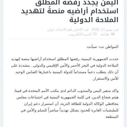
اليمن يجدد رفضه المطلق
استخدام أراضيه منصةً لتهديد
الملاحة الدولية
فى:
يونيو 11, 2026
فى:
الاخبار
,
اهم الاحداث
,
دولي
طباعة
البريد الالكترونى
المواطن نت- سبأنت
جددت الجمهورية اليمنية، رفضها المطلق استخدام أراضيها منصة لتهديد
الملاحة الدولية في البحر الأحمر والأمن الإقليمي والدولي.. مشددة على
أن ذلك يتطلب دعماً مستداماً للدولة اليمنية باعتبارها الضامن الوحيد
للأمن والاستقرار.
واكد سفير اليمن والمندوب الدائم لدى مكتب الأمم المتحدة في فيينا،
هيثم شجاع الدين، في كلمة الجمهورية اليمنية في اجتماعات مجلس
محافظي الوكالة الدولية للطاقة الذرية، أن استمرار دعم إيران
للمليشيات العابرة للحدود يشكل تهديداً مباشراً للسلم والأمن في
المنطقة.