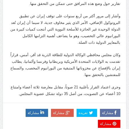
تقارير حول وضع هذه المرافق حتى تتمكن من التحقق منها.
وأشار إلى مرور أكثر من أربع سنوات على توقف إيران عن تطبيق
البروتوكول الإضافي، الأمر الذي يثير مخاوف جدية، لا سيما أن إيران تُعد
الدولة الوحيدة غير الحائزة للأسلحة النووية التي أنتجت كميات كبيرة من
اليورانيوم عالي التخصيب، وهو ما يضاعف أهمية التزامها الكامل
بالمعايير الدولية ذات الصلة.
وكان مجلس محافظي الوكالة الدولية للطاقة الذرية قد أقر، أمس، قراراً
تقدمت به الولايات المتحدة الأمريكية وبريطانيا وفرنسا وألمانيا، يطالب
إيران بالإفصاح عن مخزوناتها المتبقية من اليورانيوم المخصب، والسماح
للمفتشين بالتحقق منها.
وجرى اعتماد القرار بأغلبية 21 صوتاً، مقابل معارضة ثلاثة أعضاء وامتناع
10 أعضاء عن التصويت، من أصل 35 دولة تشكل عضوية المجلس.
مشاركة
تغريدة
مشاركة
مشاركة
مشاركة