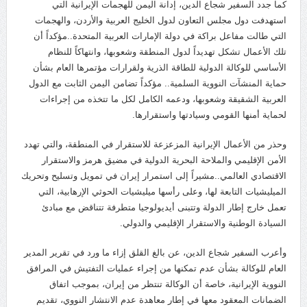
كما جدد السفير شجاع الدين، إدانة اليمن للهجمات الإيرانية التي
استهدفت دول مجلس التعاون لدول الخليج العربية والأردن، والهجمات
التي طالت مفاعل براكة في دولة الإمارات العربية المتحدة..مؤكداً أن
تلك الأعمال تشكل تهديداً لدول المنطقة وشعوبها، وانتهاكاً للنظام
الأساسي للوكالة الدولية للطاقة الذرية ولقرارات مؤتمرها العام بشأن
حماية المنشآت النووية السلمية.. مؤكداً تضامن اليمن الثابت مع الدول
العربية الشقيقة وشعوبها، ودعمه الكامل لكل ما تتخذه من إجراءات
لحماية أمنها القومي وسيادتها واستقرارها.
وحذر من الأعمال الإيرانية المزعزعة للاستقرار في المنطقة، والتي تهدد
الأمن الإقليمي والملاحة البحرية الدولية في مضيق هرمز والاستقرار
الاقتصادي العالمي..مشيراً إلى استمرار إيران في تمويل وتسليح وتحريك
الميليشيات التابعة لها، وعلى رأسها ميليشيات الحوثي الإرهابية، التي
تعمل خارج إطار الدولة وتتبنى أيديولوجيا متطرفة تتناقض مع مبادئ
السيادة الوطنية والاستقرار الإقليمي والدولي.
وأعرب السفير شجاع الدين، عن بالغ القلق إزاء ما ورد في تقرير المدير
العام للوكالة بشأن عدم تمكنها من إجراء عمليات التفتيش في المرافق
النووية الإيرانية، خاصة أن الوكالة تنتظر من إيران، بموجب اتفاق
الضمانات المعقود معها في إطار معاهدة عدم الانتشار النووي، تقديم