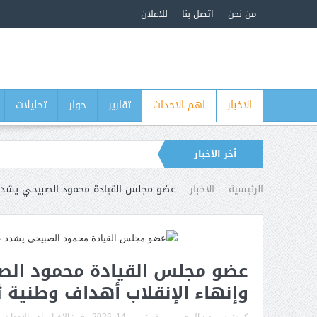
من نحن
اتصل بنا
للاعلان
الاخبار
اهم الاحداث
تقارير
حوار
تحليلات
أخر الأخبار
الرئيسية
الاخبار
عضو مجلس القيادة محمود الصبيحي يشدد عل
عضو مجلس القيادة محمود الصب
وإنهاء الإنقلاب أهداف وطنية ثا
مخاو
مأرب: مقتل وإصابة 11 جندياً في هجمات حوثية وسط تصعيد ميداني مستمر