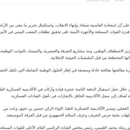
طباعة
البريد الالكترونى
جماعة الحوثي تعلن استهداف ناقلة النفط الس
”إن استعادة العاصمة صنعاء، وإنهاء الانقلاب، واستكمال تحرير ما تبقى من الأرا
ة في قدرة القوات المسلحة والأجهزة الأمنية على تحقيق تطلعات الشعب اليمني في الأمن
ز الاصطفاف الوطني، ونبذ مشاريع التفرقة والعنصرية، والتمسك بالثوابت الوطنية،
ا المختطفة من قبل المليشيات الحوثية الإنقلابية.
ورة معالجتها معالجة عادلة ومنصفة في إطار الحلول الوطنية الشاملة التي تكفل الحق
لال حفل استقبال الدفعة الثامنة عشرة قيادة وأركان في الأكاديمية العسكرية العلي
عقيلي، ومدير الأكاديمية العسكرية العليا، اللواء الركن حسين بن عتيق، وعدد من
 استُهلت بتحية حرس الشرف، وعزف السلام الجمهوري من قبل الفرقة الموسيقية.
ور رشاد محمد العليمي، رئيس مجلس القيادة الرئاسي القائد الأعلى للقوات المسلحة