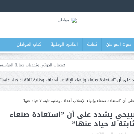
صوت المواطن
ثقافة
الذاكرة الوطنية
كتاب المواطن
هجمات الحوثي وتحديات حماية المؤسسة
مأرب: إسقاط طائرات مسيرة وسط تصعيد لميلي
ى أن ”استعادة صنعاء وإنهاء الإنقلاب أهداف وطنية ثابتة لا حياد عنها”
عدن: البنك المركزي يوقف التراخيص الممنوحة ل
وزارة الدفاع تطلق حملة أمنية شام
عشرات القتلى والجرحى في صفوف القوات الحكومية جرى قصف حوثي
يحي يشدد على أن ”استعادة صنعاء
بتة لا حياد عنها”
ف حوثية تدفع الجماعة لإعادة تقييم علاقتها مع سلطنة عُمان
اليمن.. القضي
تعيين كبير الدبلوماسيين الأمريكيي