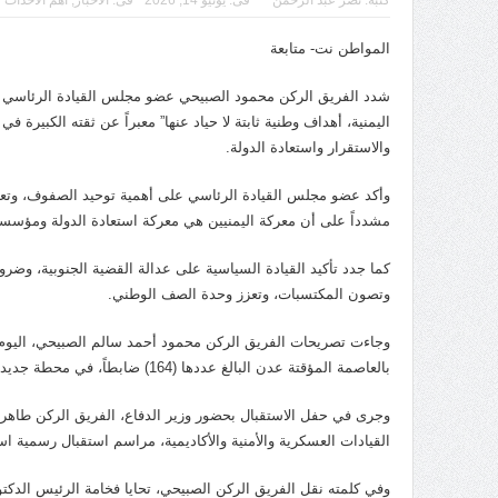
كتبه:
نصر عبد الرحمن
فى:
يونيو 14, 2026
فى:
الاخبار
,
اهم الاحداث
المواطن نت- متابعة
شدد الفريق الركن محمود الصبيحي عضو مجلس القيادة الرئاسي على
اليمنية، أهداف وطنية ثابتة لا حياد عنها” معبراً عن ثقته الكبير
والاستقرار واستعادة الدولة.
وأكد عضو مجلس القيادة الرئاسي على أهمية توحيد الصفوف، وتعزي
مشدداً على أن معركة اليمنيين هي معركة استعادة الدولة ومؤسساته
كما جدد تأكيد القيادة السياسية على عدالة القضية الجنوبية، وضر
وتصون المكتسبات، وتعزز وحدة الصف الوطني.
وجاءت تصريحات الفريق الركن محمود أحمد سالم الصبيحي، اليوم، خ
بالعاصمة المؤقتة عدن البالغ عددها (164) ضابطاً، في محطة جديدة تُضاف إلى سجل الأكاديمية الحافل بالإنجازات في تأهيل القيادات العسكرية.
وجرى في حفل الاستقبال بحضور وزير الدفاع، الفريق الركن طاهر ال
القيادات العسكرية والأمنية والأكاديمية، مراسم استقبال رسمية
وفي كلمته نقل الفريق الركن الصبيحي، تحايا فخامة الرئيس الدكت