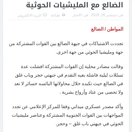
الضالع مع المليشيات الحوثية
فى:
سبتمبر 16, 2019
فى:
الاخبار
طباعة
البريد الالكترونى
المواطن / الضالع
تجددت الاشتباكات في جبهة الضالع بين القوات المشتركة من
جهة ومليشيا الحوثي من جهة اخرى.
وقالت مصادر محلية إن القوات المشتركة افشلت عدة
تسللات ليلية فاشلة بغيه التقدم في جبهتي حجر وباب غلق
في الضالع حيث تكبده خلال محاولاتها البائسه خسائر لا تعد
ولا تحصى من عتاد وأرواح بشرية .
وأكد مصدر عسكري ميداني وفقا للمركز الإعلامي عن تجدد
المواجهات بين القوات الجنوبية المشتركة وعناصر مليشيات
الحوثي في جبهتي باب غلق – وحجر.