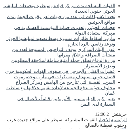
القوات المسلحة تدك مراكز قيادة وسيطرة وتجمعات لمليشيا
الحوثي جنوبي الحديدة
تجدد الاشتباكات في عدد من جبهات تعز وقوات الجيش تدك
مواقع الحوثيين
هجمات الحوثي وتحديات حماية المؤسسة العسكرية في
معركة استعادة الدولة
مأرب: إسقاط طائرات مسيرة وسط تصعيد لميليشيا الحوثي
وتوعد رئاسي بالرد الحازم
عدن: البنك المركزي يوقف التراخيص الممنوحة لعدد من
منشآت الصرافة وإغلاق مقراتها
وزارة الدفاع تطلق حملة أمنية شاملة لملاحقة المطلوبين
وتعزيز الاستقرار
عشرات القتلى والجرحى في صفوف القوات الحكومية جرى
قصف حوثي استهدف معسكرات في مأرب وحضرموت
اليمن.. القضية التي تتأرجح بين الهامش ومركز الصراع
مخاوف حوثية تدفع الجماعة لإعادة تقييم علاقتها مع سلطنة
عُمان
تعيين كبير الدبلوماسيين الأمريكيين قائماً بالأعمال في
السفارة لدى اليمن
جرينتش+2 12:06
الرئيسية
الاخبار
القوات المشتركة تسيطر على مواقع جديدة غرب
وجنوب قعطبة بالضالع