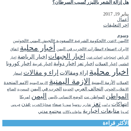
هل إزالة الشعر بالليزر تُسبب السرطان؟
يناير 19, 2017
أعمال
اخر التعليقات
وسوم
#اليمن #عدن #الحكومة الشرعية #السعودية #الجيش اليمني #الحوثيين
أخبار محلية
#ايران #صنعاء #مطارات #الحرب في اليمن
اتفاق
اخبار الجبهات
اخبار الرياضة
الرياض
احداث عدن
اخبار
احتجاجات
اخبار دولية
اخبار كورونا
اخبار تعز
اخبار عربية
اخبار العملات
الطقس
اخبار محلية
اراء و مقالات
اراء ومقالات
اسعار
الازمة اليمنية
الأزمة اليمنية
الامم المتحدة
العملات
الازمه اليمنيه
التحالف العربي
الحرب في اليمن
الانقلاب الحوثي
الحديدة
الضالع
السعودية
اليمن
المواطن
المواطن نت
الوضع الانساني باليمن
امريكا
تعز
انتهاكات
عدن
روسيا
تقارير
سوريا
صنعاء
ضحايا الحرب
فيروس
ترامب
متابعات اخبارية
مجتمع مدني
كورونا
متابعات وكالات
الأكثر قراءة