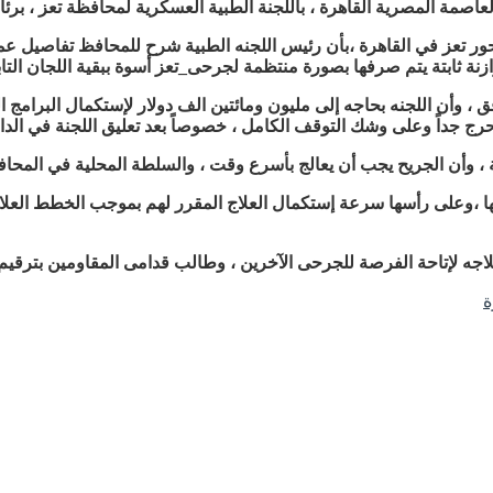
اصمة المصرية القاهرة ، باللجنة الطبية العسكرية لمحافظة تعز ، بر
تعز في القاهرة ،بأن رئيس اللجنه الطبية شرح للمحافظ تفاصيل عمل ال
نة ثابتة يتم صرفها بصورة منتظمة لجرحى_تعز أسوة ببقية اللجان التابع
 الطبية العسكرية أن هناك مايقارب 170 جريح ومرافق ، وأن اللجنه بحاجه إلى مليون ومائتين الف دول
 حرج جداً وعلى وشك التوقف الكامل ، خصوصاً بعد تعليق اللجنة في ال
، وأن الجريح يجب أن يعالج بأسرع وقت ، والسلطة المحلية في المحا
،وعلى رأسها سرعة إستكمال العلاج المقرر لهم بموجب الخطط العلاجية
جه لإتاحة الفرصة للجرحى الآخرين ، وطالب قدامى المقاومين بترقيم 
ة