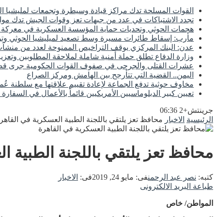
القوات المسلحة تدك مراكز قيادة وسيطرة وتجمعات لمليشيا ال
تجدد الاشتباكات في عدد من جبهات تعز وقوات الجيش تدك مواق
هجمات الحوثي وتحديات حماية المؤسسة العسكرية في معركة اس
مأرب: إسقاط طائرات مسيرة وسط تصعيد لميليشيا الحوثي وتوع
عدن: البنك المركزي يوقف التراخيص الممنوحة لعدد من منشآت 
وزارة الدفاع تطلق حملة أمنية شاملة لملاحقة المطلوبين وتعزيز
عشرات القتلى والجرحى في صفوف القوات الحكومية جرى
اليمن.. القضية التي تتأرجح بين الهامش ومركز الصراع
مخاوف حوثية تدفع الجماعة لإعادة تقييم علاقتها مع سلطنة عُم
تعيين كبير الدبلوماسيين الأمريكيين قائماً بالأعمال في السفارة 
جرينتش+2 06:36
الرئيسية
الاخبار
محافظ تعز يلتقي باللجنة الطبية العسكرية في القاهر
محافظ تعز يلتقي باللجنة الطبية ا
كتبه:
نصر عبد الرحمن
فى:
مايو 24, 2019
فى:
الاخبار
طباعة
البريد الالكترونى
المواطن/ خاص