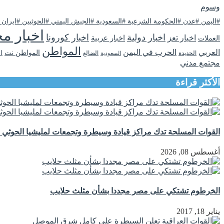
وسوم
#اليمن #عدن #الحكومة الشرعية #السعودية #الجيش اليمني #الحوثيين #ايران
اخبار مح
اخبار دولية
اخبار كورونا
اخبار تعز
اخبار عربية
العملات
المواطن
العربي
الحرب في اليمن
المواطن نت
ا
الحديدة
الضالع
السعودية
مجتمع مدني
الأكثر قراءة
القوات المسلحة تدك مراكز قيادة وسيطرة وتجمعات لمليشيا الحوثي ج
أغسطس 08, 2026
الخرطوم تشتكي على مصر مجددا بشأن مثلث حلايب
يناير 18, 2017