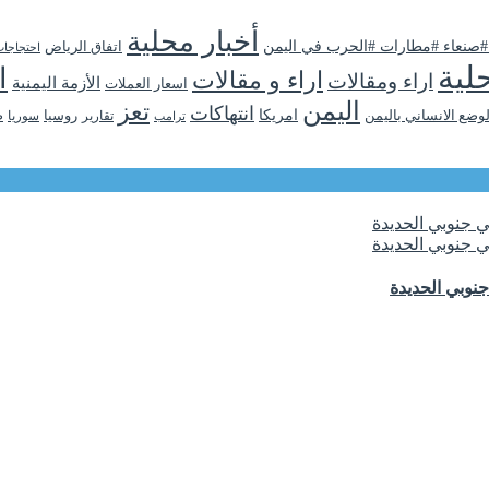
أخبار محلية
 #صنعاء #مطارات #الحرب في اليمن
اتفاق الرياض
احتجاجا
لية
ا
اراء و مقالات
اراء ومقالات
الأزمة اليمنية
اسعار العملات
اليمن
تعز
انتهاكات
لوضع الانساني باليمن
امريكا
روسيا
تقارير
سوريا
ص
ترامب
نوبي الحديدة