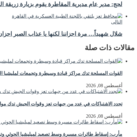
لحج: مدير عام مديرية المقاطرة يقوم بزيارة زريقة ا
التالى
شلال شهيداً… مرة احزاننا لكنها يا عذاب الصبر احزان
مقالات ذات صلة
القوات المسلحة تدك مراكز قيادة وسيطرة وتجمعات لمليشيا ال
أغسطس 08, 2026
تجدد الاشتباكات في عدد من جبهات تعز وقوات الجيش تدك مواق
أغسطس 08, 2026
مأرب: إسقاط طائرات مسيرة وسط تصعيد لميليشيا الحوثي وتوع