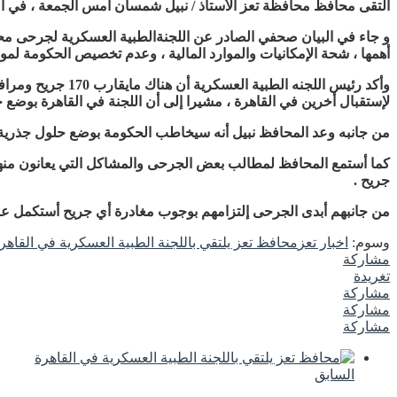
التقى محافظ محافظة تعز الأستاذ / نبيل شمسان أمس الجمعة ، في الع
و جاء في البيان صحفي الصادر عن اللجنةالطبية العسكرية لجرحى محور 
أهمها ، شحة الإمكانيات والموارد المالية ، وعدم تخصيص الحكومة لمواز
وأكد رئيس اللجنه
لإستقبال أخرين في القاهرة ، مشيرا إلى أن اللجنة في القاهرة بوضع
من جانبه وعد المحافظ نبيل أنه سيخاطب الحكومة بوضع حلول جذرية 
كما أستمع المحافظ لمطالب بعض الجرحى والمشاكل التي يعانون منها 
جريح .
من جانبهم أبدى الجرحى إلتزامهم بوجوب مغادرة أي جريح أستكمل علا
وسوم:
اخبار تعز
محافظ تعز يلتقي باللجنة الطبية العسكرية في القاهر
مشاركة
تغريدة
مشاركة
مشاركة
مشاركة
السابق