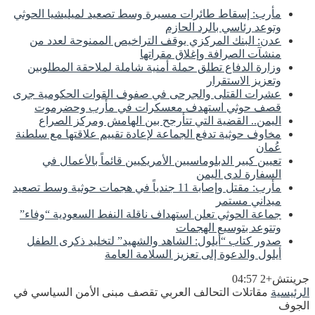
مأرب: إسقاط طائرات مسيرة وسط تصعيد لميليشيا الحوثي
وتوعد رئاسي بالرد الحازم
عدن: البنك المركزي يوقف التراخيص الممنوحة لعدد من
منشآت الصرافة وإغلاق مقراتها
وزارة الدفاع تطلق حملة أمنية شاملة لملاحقة المطلوبين
وتعزيز الاستقرار
عشرات القتلى والجرحى في صفوف القوات الحكومية جرى
قصف حوثي استهدف معسكرات في مأرب وحضرموت
اليمن.. القضية التي تتأرجح بين الهامش ومركز الصراع
مخاوف حوثية تدفع الجماعة لإعادة تقييم علاقتها مع سلطنة
عُمان
تعيين كبير الدبلوماسيين الأمريكيين قائماً بالأعمال في
السفارة لدى اليمن
مأرب: مقتل وإصابة 11 جندياً في هجمات حوثية وسط تصعيد
ميداني مستمر
جماعة الحوثي تعلن استهداف ناقلة النفط السعودية “وفاء”
وتتوعد بتوسيع الهجمات
صدور كتاب “أيلول: الشاهد والشهيد” لتخليد ذكرى الطفل
أيلول والدعوة إلى تعزيز السلامة العامة
جرينتش+2 04:57
الرئيسية
مقاتلات التحالف العربي تقصف مبنى الأمن السياسي في
الجوف