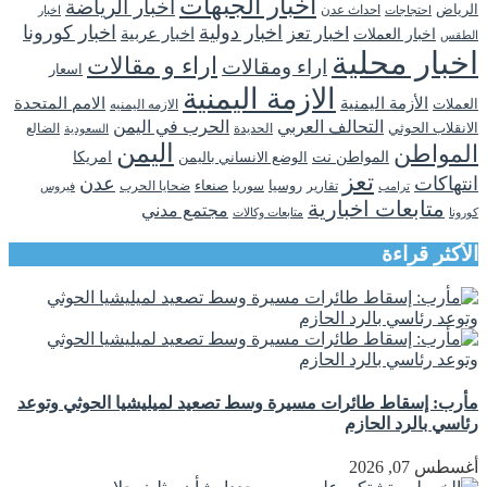
اخبار الجبهات
اخبار الرياضة
الرياض
احداث عدن
اخبار
احتجاجات
اخبار دولية
اخبار كورونا
اخبار تعز
اخبار عربية
اخبار العملات
الطقس
اخبار محلية
اراء و مقالات
اراء ومقالات
اسعار
الازمة اليمنية
الأزمة اليمنية
الامم المتحدة
العملات
الازمه اليمنيه
التحالف العربي
الحرب في اليمن
الانقلاب الحوثي
الحديدة
الضالع
السعودية
اليمن
المواطن
المواطن نت
الوضع الانساني باليمن
امريكا
تعز
انتهاكات
عدن
روسيا
تقارير
سوريا
صنعاء
ضحايا الحرب
فيروس
ترامب
متابعات اخبارية
مجتمع مدني
كورونا
متابعات وكالات
الأكثر قراءة
مأرب: إسقاط طائرات مسيرة وسط تصعيد لميليشيا الحوثي وتوعد
رئاسي بالرد الحازم
أغسطس 07, 2026