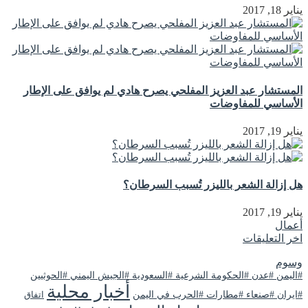
يناير 18, 2017
المستشار عبد العزيز المفلحي يصرح هادي لم يوافق على الإطار
الأساسي للمفاوضات
يناير 19, 2017
هل إزالة الشعر بالليزر تُسبب السرطان؟
يناير 19, 2017
أعمال
اخر التعليقات
وسوم
#اليمن #عدن #الحكومة الشرعية #السعودية #الجيش اليمني #الحوثيين
أخبار محلية
#ايران #صنعاء #مطارات #الحرب في اليمن
اتفاق