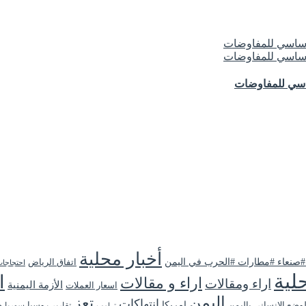
ساسي للمفاوضات
أخبار محلية
 #صنعاء #مطارات #الحرب في اليمن
اتفاق الرياض
احتجاجا
لية
ا
اراء و مقالات
اراء ومقالات
الأزمة اليمنية
اسعار العملات
اليمن
تعز
انتهاكات
لوضع الانساني باليمن
امريكا
روسيا
تقارير
سوريا
ص
ترامب