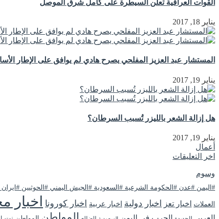
القوات العراقية تعلن السيطرة على كامل شرق الموصل
يناير 18, 2017
المستشار عبد العزيز المفلحي يصرح هادي لم يوافق على الإطار الأ
يناير 19, 2017
هل إزالة الشعر بالليزر تُسبب السرطان؟
يناير 19, 2017
أعمال
اخر التعليقات
وسوم
#اليمن #عدن #الحكومة الشرعية #السعودية #الجيش اليمني #الحوثيين #ايران
اخبار مح
اخبار دولية
اخبار كورونا
اخبار تعز
اخبار عربية
العملات
المواطن
العربي
الحرب في اليمن
المواطن نت
ا
الحديدة
الضالع
السعودية