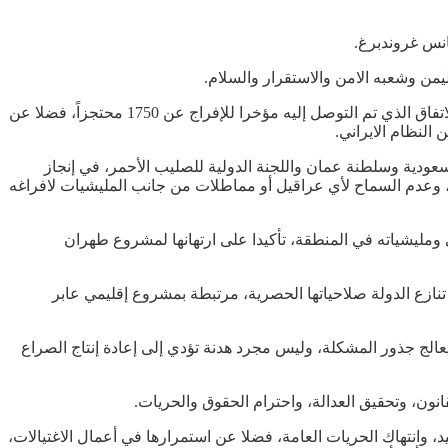
انس غروندبرغ.
يمن وشعبه الامن والاستقرار والسلام.
واستمع رئيس مجلس القيادة، من مبعوث الأمم المتحدة الى احاطة حول نتائج اتصالاته الاخيرة، خصوصا فيما يتعلق بمساعي استكمال تنفيذ الاتفاق الذي تم التوصل إليه مؤخرا للإفراج عن 1750 محتجزاً، فضلا عن
النظام الايراني.
عودية وسلطنة عمان واللجنة الدولية للصليب الأحمر، في إنجاز
نجاز، وعدم السماح لأي عراقيل أو مماطلات من جانب المليشيات لافراغه
ومليشياته في المنطقة، تأكيدا على ارتهانها لمشروع طهران
ازع الدولة صلاحياتها الحصرية، مرتبطة بمشروع إقليمي عابر
لتزام مجلس القيادة والحكومة بنهج السلام المستدام القائم على المرجعيات المتفق عليها وخصوصا القرار 2216، الذي يعالج جذور المشكلة، وليس مجرد هدنة تؤدي إلى إعادة إنتاج الصراع
انون، وتحقيق العدالة، واحترام الحقوق والحريات.
د، وانتهاك الحريات العامة، فضلا عن استمرارها في أعمال الاغتيالات،