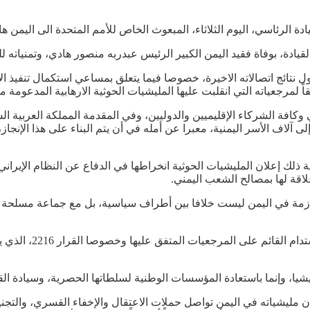
 الرئاسي، اليوم الثلاثاء، المبعوث الخاص للأمم المتحدة الى اليمن ه
ادة، بوفاة فقيد اليمن الكبير الرئيس عبدربه منصور هادي، وتمنياته لل
مرجعياته التي انقلبت عليها المليشيات الحوثية الارهابية المدعومة من 
فة الشركاء الإقليميين والدوليين، وفي المقدمة المملكة العربية الس
إلى آلاف الأسر اليمنية، معبرا عن أمله في أن يتم البناء على هذا الإ
لك إعلان المليشيات الحوثية انخراطها في الدفاع عن النظام الإيراني 
اقة لها بمصالح الشعب اليمني.
زمة في اليمن ليست خلافا بين أطراف سياسية، بل مع جماعة مسلحة تن
وجدد فخامة الرئيس ا
يشيا، وإنما باستعادة المؤسسات الوطنية لسلطاتها الحصرية، وسيادة الق
ان مليشياته في اليمن تواصل حملات الاعتقال والإخفاء القسري، والتجني