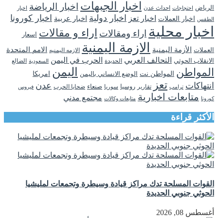
اخبار الجبهات
اخبار الرياضة
الرياض
احداث عدن
اخبار
احتجاجات
اخبار دولية
اخبار كورونا
اخبار تعز
اخبار عربية
اخبار العملات
الطقس
اخبار محلية
اراء و مقالات
اراء ومقالات
اسعار
الازمة اليمنية
الأزمة اليمنية
الامم المتحدة
العملات
الازمه اليمنيه
التحالف العربي
الحرب في اليمن
الانقلاب الحوثي
الحديدة
الضالع
السعودية
اليمن
المواطن
المواطن نت
الوضع الانساني باليمن
امريكا
تعز
انتهاكات
عدن
روسيا
تقارير
سوريا
صنعاء
ضحايا الحرب
فيروس
ترامب
متابعات اخبارية
مجتمع مدني
كورونا
متابعات وكالات
الأكثر قراءة
القوات المسلحة تدك مراكز قيادة وسيطرة وتجمعات لمليشيا
الحوثي جنوبي الحديدة
أغسطس 08, 2026