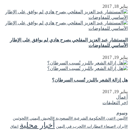
يناير 18, 2017
المستشار عبد العزيز المفلحي يصرح هادي لم يوافق على الإطار
الأساسي للمفاوضات
يناير 19, 2017
هل إزالة الشعر بالليزر تُسبب السرطان؟
يناير 19, 2017
أعمال
اخر التعليقات
وسوم
#اليمن #عدن #الحكومة الشرعية #السعودية #الجيش اليمني #الحوثيين
أخبار محلية
#ايران #صنعاء #مطارات #الحرب في اليمن
اتفاق