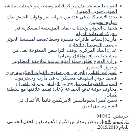
القوات المسلحة تدك مراكز قيادة وسيطرة وتجمعات لمليشيا
الحوثي جنوبي الحديدة
تجدد الاشتباكات في عدد من جبهات تعز وقوات الجيش تدك
مواقع الحوثيين
هجمات الحوثي وتحديات حماية المؤسسة العسكرية في
معركة استعادة الدولة
مأرب: إسقاط طائرات مسيرة وسط تصعيد لميليشيا الحوثي
وتوعد رئاسي بالرد الحازم
عدن: البنك المركزي يوقف التراخيص الممنوحة لعدد من
منشآت الصرافة وإغلاق مقراتها
وزارة الدفاع تطلق حملة أمنية شاملة لملاحقة المطلوبين
وتعزيز الاستقرار
عشرات القتلى والجرحى في صفوف القوات الحكومية جرى
قصف حوثي استهدف معسكرات في مأرب وحضرموت
اليمن.. القضية التي تتأرجح بين الهامش ومركز الصراع
مخاوف حوثية تدفع الجماعة لإعادة تقييم علاقتها مع سلطنة
عُمان
تعيين كبير الدبلوماسيين الأمريكيين قائماً بالأعمال في
السفارة لدى اليمن
جرينتش+2 04:04
الرئيسية
الاخبار
رياض ومدارس الأنوار الأهلية تقيم الحفل الختامي
للعام 2019/2018.