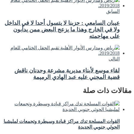
السابق
عيبان السامعي : حزبنا لا يتسول أحدا لا في الداخل
ولا في الخارج وهذا ما يزعج البعض ممن يدأبون
على مهاجمته
التالى
لقاء موسع لأبناء مديرية مشرعة وحدنان ناقش
قضية المجني عليه عبد الهادي الرميمة
مقالات ذات صلة
القوات المسلحة تدك مراكز قيادة وسيطرة وتجمعات لمليشيا
الحوثي جنوبي الحديدة