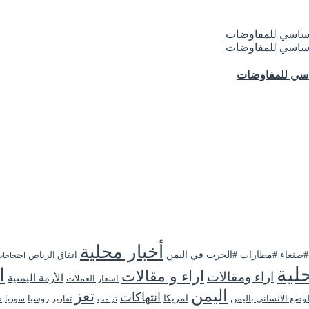
ساسي للمفاوضات
أخبار محلية
 #صنعاء #مطارات #الحرب في اليمن
اتفاق الرياض
احتجاجا
لية
ا
اراء و مقالات
اراء ومقالات
الأزمة اليمنية
اسعار العملات
اليمن
تعز
انتهاكات
لوضع الانساني باليمن
امريكا
روسيا
تقارير
سوريا
ص
ترامب