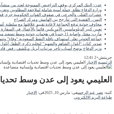
عدن: البنك المركزي يوقف التراخيص الممنوحة لعدد من منشآت 
وزارة الدفاع تطلق حملة أمنية شاملة لملاحقة المطلوبين وتعزيز
عشرات القتلى والجرحى في صفوف القوات الحكومية جرى
اليمن.. القضية التي تتأرجح بين الهامش ومركز الصراع
مخاوف حوثية تدفع الجماعة لإعادة تقييم علاقتها مع سلطنة عُم
تعيين كبير الدبلوماسيين الأمريكيين قائماً بالأعمال في السفارة 
مأرب: مقتل وإصابة 11 جندياً في هجمات حوثية وسط تصعيد ميداني مستمر
جماعة الحوثي تعلن استهداف ناقلة النفط السعودية “وفاء” وتتو
صدور كتاب “أيلول: الشاهد والشهيد” لتخليد ذكرى الطفل أيلول و
وزير الدفاع يوضح أسباب تأخر مرتبات أبريل ويكشف رفض قادة 
جرينتش+2 12:41
الرئيسية
الاخبار
العليمي يعود إلى عدن وسط تحديات اقتصادية وإنسان
العليمي يعود إلى عدن وسط تحديات
كتبه:
نصر عبد الرحمن
فى:
مارس 10, 2025
فى:
الاخبار
طباعة
البريد الالكترونى