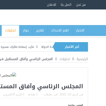
من نحن
اتصل بنا
للاعلان
الاخبار
اهم الاحداث
تقارير
حوار
تحليلات
أخر الأخبار
سة العسكرية في معركة استعادة الدولة
مأرب: إسقاط طائرات مسيرة وسط تصعيد ل
لنفط السعودية “وفاء” وتتوعد بتوسيع الهجمات
الرئيسية
تحليلات
المجلس الرئاسي وآفاق المستقبل في
المجلس الرئاسي وآفاق المستق
فى:
أبريل 10, 2022
فى:
تحليلات
طباعة
البريد الالكترونى
فهمي محمد