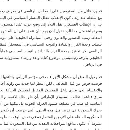
قد يرد قائل من المعترضين على المجلس الرئاسي في معرض رده على
مع سلطة عبد ربه ، كون الإنقلاب عطل المسار السياسي في اليمن ،
بل إن الإنقلاب العسكري نقل البلاد إلى وضع حرب على المستوى ا
ومع نجاعة مثل هذا الرد نقول إذن يجب أن نتفق على أن المشروعي
اسقاط زمنية الدستور والقانون وحتى المبادراة الخليجية على مؤ
يتطلب وحدة القرار والقيادة والتوجه السياسي في المعسكر المق
الرئاسي لكن تحقيق وحدة القرار والقيادة والتوجه السياسي عملي
الخليجي بدرجة رئيسية،بل موضوع كتابة ونقد وإرشاد بمسؤولية س
في الرياض.
قد يقول البعض أن مشكل الإجراءات في مؤتمر الرياض ونتائجها الس
فرضت فرض من قبل التحالف ، لكن النظر لما حدث من زاوية أخرى قد
والانقسام الذي يجري داخل المعسكر المقابل لمعسكر الحركة الحو
سياق قناعة التحالف السعودي الإماراتي بأن خلق حالة الانقسام
الماضية قد صب في مصلحة صمود الحركة الحوثية بل مكنها من أن 
تحرك السعودية في فرض مثل هذه الحلول التي حرصت أن تكون بر
العسكريه الفاعلة على الأرض والمتصارعة في نفس الوقت ، ما يعن
بشرط أن يكون بدافع المراجعات النقدية من قبل السعودية لما تم