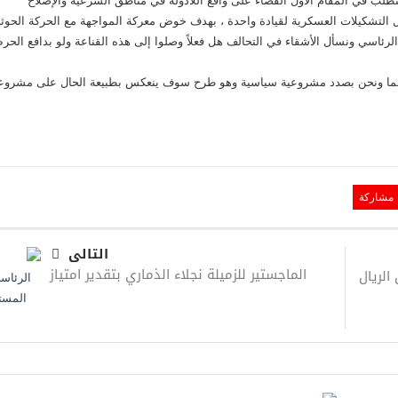
طلب في المقام الأول القضاء على واقع اللادولة في مناطق الشرعية والإصلاح
لتشكيلات العسكرية لقيادة واحدة ، بهدف خوض معركة المواجهة مع الحركة الحوثي
رئاسي ونسأل الأشقاء في التحالف هل فعلاً وصلوا إلى هذه القناعة ولو بدافع الح
الما ونحن بصدد مشروعية سياسية وهو طرح سوف ينعكس بطبيعة الحال على مشروع
مشاركة
التالى
الماجستير للزميلة نجلاء الذماري بتقدير امتياز
لريال