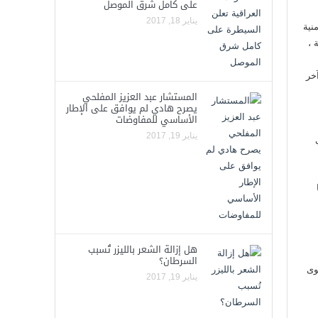
على كامل شرق الموصل
يناير 18, 2017
نية
 ،
خر
المستشار عبد العزيز المفلحي
يصرح هادي لم يوافق على الإطار
الأساسي للمفاوضات
يناير 19, 2017
هل إزالة الشعر بالليزر تُسبب
السرطان؟
وى
يناير 19, 2017