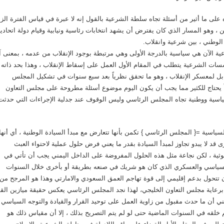
 ما أثير من أسئلة تجاه سلطة الشرعية بالقول إنه لا عبرة في قياس الفترة الزم
 وهو المسار الذي كان يفترض أن يشهد انتخابات رئاسية ونيابية وقيام دولة اتحادية
لوطني ، بين شرعية وانقلاب.
ة الآن هي سياسية بالدرجة الأولى وهي مرتبطة بوجود الإنقلاب من عدمه ، بمعنى آ
سسات الشرعية يتطلب في المقام الأول العمل على إسقاط الإنقلاب ، وهذا بحد ذاته
ابل لمعسكر الإنقلاب ، وهو ما تحقق نظرياً بعد سبع سنوات في تشكيل المجلس
اً يحتاج للكثير مما يجب أن يكون اليوم موضوع أسئلة مطروحة على مجلس التعاون
ياسية ووطنية تجاه المجلس الرئاسي وليس الوقوف عند جدلية الإجراءات التي حدثت
ياسية ={ المجلس الرئاسي } تكمن بأنها تتعارض مع مبدأ السيادة الوطنية ، أي أنها
 لا يبدو تجاوز لمبدأ السيادة بقدر ما يعني فرض حلول عملية لاحتواء العبث
ثية ، لكن نجاعة مثل هذه الحلول المفروضة على الداخل اليمني يجب أن تأتي في
 السياسي والعسكري الذي كان هو شريك في صنعه بطريقة أو بأخرى خلال السنوات
تتحول بدعم إقليمي إلى قوة تهاجم العمق السعودي والامارتي وهذا هو المرجح من
عاية مجلس التعاون الخليجي، لهذا نجد المجلس الرئاسي يعكس حقيقة ميازين الق
ي أن ما حدث مقبول من زاوية العمل على توحيد القرار والقيادة والتوجه السياسي
 خلقه في السنوات الماضية حتى لو لم يتم التصريح بذلك ، إلا أن مقياس ذلك هو