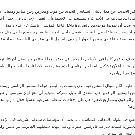
كثر الحديث عن هذا الكيان السياسي الجديد بين مؤيد ومعارض وبين ساخر ومتفائل ت
التعاطي مع كل الأحداث والمستجدات ، لاسيما وأن العمل الإجرائي في إختيار أع
 يجب أن يكونوا موجودين بالضرورة داخل قاعة المؤتمر ، ناهيك عن عدم دعوة
كونات سياسية فاعلة في الوسط الشعبي داخل اليمن ، مايستلزم حضورها في مثل هذ
ت سياسية فاعلة في مؤتمر الحوار الوطني الشامل الذي عقد في العاصمة صنعاء عق
عرف بعضهم كانوا في الأساس طامحين في حضور هذا المؤتمر ، ما يعني أن كتاباتهم
عض ينتقد إعلان تشكيل المجلس الرئاسي لعدم مشروعية الإجراءات القانونية والسياس
ؤتمر الرياض ،
ف عليه ، لكن سؤال المشروعية الذي يتمسك به البعض تجاه المجلس الرئاسي ويست
حن اليمنيين الواقفين في الخندق المقابل للحركة الحوثية أن ننتج كيان سياسي أو تغي
مراكز قوى ومشاريع صغيرة في ظل إخفاقات سلطة الشرعية نفسها خلال إدارتها مع
لة؟
 في تناوله للانتقائية السياسية ، ما يعني أن مؤسسات سلطة الشرعية قبل الإعلا
ستورية ليست شرعية فالرئيس عبدربه ونائبه انتهت سلطتهم القانونية من سنين وك
ل رئيس غير شرعي ،