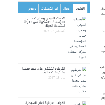
الأشهر
أعمال
اخر التعليقات
وسوم
جاه
ضاء
هجمات الحوثي وتحديات حماية
المؤسسة العسكرية في معركة
استعادة الدولة
ا
ب
أغسطس 07, 2026
ية
دعي
الخرطوم تشتكي على مصر مجددا
بشأن مثلث حلايب
ير
ركة
يناير 18, 2017
ن
ذلك
القوات العراقية تعلن السيطرة