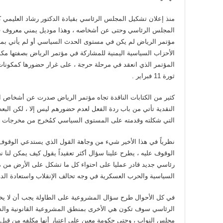
منذ إعلان تشكيل المجلس الرئاسي بقيادة الدكتور رشاد العليمي 
المجلس الرئاسي وحتى عن أشخاصه ، وهذا موديل يمني معروف في 
مؤتمر الرياض لم يكن في مستوى الحدث السياسي أو لم يأتي بمن
الأحزاب السياسية اليمنية للمشاركة في مؤتمر الرياض بصفتها م
المؤتمر الذي انعقد في مرحلة حرجة ، على غرار حضورها كمكونا
ثورة 11 فبراير .
كثير من الكتابات الناقدة تجاه مؤتمر الرياض صدرت عن أشخاص ا
النقدية تأتي من باب ردة الفعل لعدم حضورهم ليس إلا ، لكن الب
التي شكلته وقدمته على المستوى السياسي كمُخرج من مخرجات م
نظرياً في هذا الأخير شيء من وجاهة القول الذي يستدعي الوقو
الوقوف عليه ، يطرح علينا سؤال أكثر تعقيداً يقول كيف يمكن لنا ن
رئاسي جديد قادر عمليا على احتواء كل ما تشكل على الأرض من 
السياسية والحرب العسكرية في وجه تحالف الإنقلاب واستعادة الدو
في كل الأحوال طرح سؤال المشروعية على الطاولة يجب أن لا يخضع
الرئاسي سوف تكون هي الأخرى بمنطق المشروعية القانونية والد
مجلس النواب ، وحتى حكومة معين على إعتبار أنها مكلفه من قب