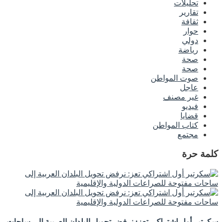
تحليلات
تقارير
ثقافة
حوار
دولي
رياضة
صحة
صحة
صوت المواطن
عاجل
غير مصنف
فيديو
قضايا
كتاب المواطن
مجتمع
كلمة حرة
سكرتير أول اشتراكي تعز: نرفض تحويل البلدان العربية إلى ساحات