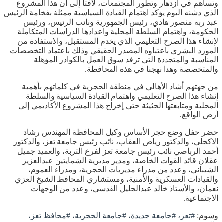
وتساهم في ازدهار وتطور المجتمعات، لافتا إلى أن هذا المشروع
الذي دشنه اليوم يؤكد اهتمام القيادة السياسية ممثلة بفخامة الرئيس
عبد ربه منصور هادي، رئيس الجمهورية ونائب الرئيس، ورئيس
الحكومة، واهتمام السلطة المحلية واعدادها الدراسات المتكاملة
لإنشاء هذا الصرح التعليمي الذي يخدم المستقبل، والاستفادة من
المورد البشري باعتباوه المصدر الحقيقي وذلك باعتماد التخصصات
المناسبة والمتجددة التي ترفد سوق العمل بالكوادر المؤهلة
والمتخصصة وهذا نهجنا في هذه المحافطة.
من جهتهم أشاد الأهالي في منطقة الحجرية في كلماتهم بأهمية
إنشاء هذا الصرح التعليمي واهتمام القيادة السياسية والسلطة
المحلية ومتابعتها الحثيثة حتى إخراج هذا المشروع الأكاديمي إلى
أرض الواقع.
حضر حفل وضع حجر الأساس وكيل المحافظة المهندس رشاد
الاكحلي، والدكتور رياض العقاب، نائب رئيس جامعة تعز، والدكتور
أحمد الرباصي نائب رئيس جامعة تعز لفرع التربة، والعميد جميل
عقلان قائد القوات الخاصة، ومدير مديرية الشمايتين عبدالعزيز
الشيباني، وعدد من مدراء مديريات الحجرية، ومدراء العموم،
والقيادات العسكرية والأمنية، ومستشاري المحافظ الشيخ العزي
نعمان، والأستاذ خالد عبدالجليل القدسي، وعدد من الوجهات
الاجتماعية.
وسوم:
#تعز، #جامعة جديدة، #جامعة الحجرية، #محافظ تعز،