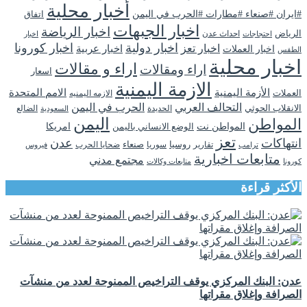
أخبار محلية
#ايران #صنعاء #مطارات #الحرب في اليمن
اتفاق
اخبار الجبهات
اخبار الرياضة
الرياض
احداث عدن
اخبار
احتجاجات
اخبار دولية
اخبار كورونا
اخبار تعز
اخبار عربية
اخبار العملات
الطقس
اخبار محلية
اراء و مقالات
اراء ومقالات
اسعار
الازمة اليمنية
الأزمة اليمنية
الامم المتحدة
العملات
الازمه اليمنيه
التحالف العربي
الحرب في اليمن
الانقلاب الحوثي
الحديدة
الضالع
السعودية
اليمن
المواطن
المواطن نت
الوضع الانساني باليمن
امريكا
تعز
انتهاكات
عدن
روسيا
تقارير
سوريا
صنعاء
ضحايا الحرب
فيروس
ترامب
متابعات اخبارية
مجتمع مدني
كورونا
متابعات وكالات
الأكثر قراءة
عدن: البنك المركزي يوقف التراخيص الممنوحة لعدد من منشآت
الصرافة وإغلاق مقراتها