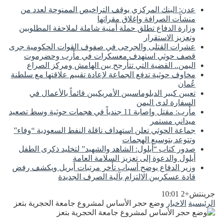
عدن: البنك المركزي يوقف التراخيص الممنوحة لعدد من
منشآت الصرافة وإغلاق مقراتها
وزارة الدفاع تطلق حملة أمنية شاملة لملاحقة المطلوبين
وتعزيز الاستقرار
عشرات القتلى والجرحى في صفوف القوات الحكومية جرى
قصف حوثي استهدف معسكرات في مأرب وحضرموت
اليمن.. القضية التي تتأرجح بين الهامش ومركز الصراع
مخاوف حوثية تدفع الجماعة لإعادة تقييم علاقتها مع سلطنة
عُمان
تعيين كبير الدبلوماسيين الأمريكيين قائماً بالأعمال في
السفارة لدى اليمن
مأرب: مقتل وإصابة 11 جندياً في هجمات حوثية وسط تصعيد
ميداني مستمر
جماعة الحوثي تعلن استهداف ناقلة النفط السعودية “وفاء”
وتتوعد بتوسيع الهجمات
صدور كتاب “أيلول: الشاهد والشهيد” لتخليد ذكرى الطفل
أيلول والدعوة إلى تعزيز السلامة العامة
وزير الدفاع يوضح أسباب تأخر مرتبات أبريل ويكشف رفض
قادة عسكريين الالتزام بآلية الصرف الجديدة
جرينتش+2 10:01
الرئيسية
الاخبار
وضع حجر الأساس لمشروع جامعة الحجرية بتعز