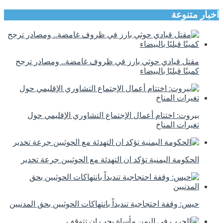
اخبار متنوعة
مقتل قيادي حوثي بارز في ظروف غامضة.. ومصادر ترجح
كمينًا قبليًا بالبيضاء
بيروت: اختتام أعمال الإجتماع التشاوري الإقليمي حول
تغيرات المناخ
الحكومة اليمنية تؤكد ان التهدئة مع الحوثيين جرعة تخدير
حيس: وقفة احتجاجية تنديداً بانتهاكات الحوثيين بحق المدنيين