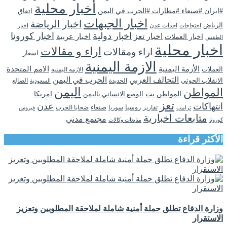
أخبار محلية
#ايران #صنعاء #مطارات #الحرب في اليمن
اتفاق
اخبار الجبهات
اخبار الرياضة
الرياض
احداث عدن
اخبار
احتجاجات
اخبار دولية
اخبار كورونا
اخبار تعز
اخبار عربية
اخبار العملات
الطقس
اخبار محلية
اراء و مقالات
اراء ومقالات
اسعار
الازمة اليمنية
الأزمة اليمنية
الامم المتحدة
العملات
الازمه اليمنيه
التحالف العربي
الحرب في اليمن
الانقلاب الحوثي
الحديدة
الضالع
السعودية
اليمن
المواطن
المواطن نت
الوضع الانساني باليمن
امريكا
تعز
انتهاكات
عدن
روسيا
تقارير
سوريا
صنعاء
ضحايا الحرب
فيروس
ترامب
متابعات اخبارية
مجتمع مدني
كورونا
متابعات وكالات
الأكثر قراءة
وزارة الدفاع تطلق حملة أمنية شاملة لملاحقة المطلوبين وتعزيز
الاستقرار