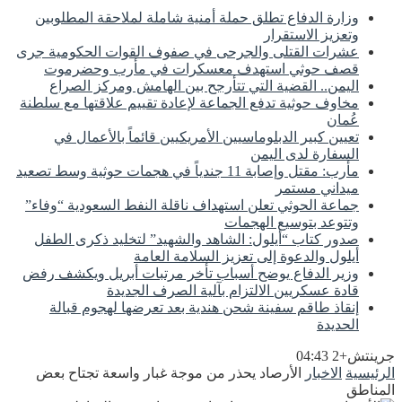
وزارة الدفاع تطلق حملة أمنية شاملة لملاحقة المطلوبين
وتعزيز الاستقرار
عشرات القتلى والجرحى في صفوف القوات الحكومية جرى
قصف حوثي استهدف معسكرات في مأرب وحضرموت
اليمن.. القضية التي تتأرجح بين الهامش ومركز الصراع
مخاوف حوثية تدفع الجماعة لإعادة تقييم علاقتها مع سلطنة
عُمان
تعيين كبير الدبلوماسيين الأمريكيين قائماً بالأعمال في
السفارة لدى اليمن
مأرب: مقتل وإصابة 11 جندياً في هجمات حوثية وسط تصعيد
ميداني مستمر
جماعة الحوثي تعلن استهداف ناقلة النفط السعودية “وفاء”
وتتوعد بتوسيع الهجمات
صدور كتاب “أيلول: الشاهد والشهيد” لتخليد ذكرى الطفل
أيلول والدعوة إلى تعزيز السلامة العامة
وزير الدفاع يوضح أسباب تأخر مرتبات أبريل ويكشف رفض
قادة عسكريين الالتزام بآلية الصرف الجديدة
إنقاذ طاقم سفينة شحن هندية بعد تعرضها لهجوم قبالة
الحديدة
جرينتش+2 04:43
الرئيسية
الاخبار
الأرصاد يحذر من موجة غبار واسعة تجتاح بعض
المناطق