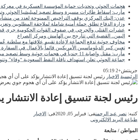
هجمات الحوثي وتحديات حماية المؤسسة العسكرية في معركة اس
مأرب: إسقاط طائرات مسيرة وسط تصعيد لميليشيا الحوثي وتوع
عدن: البنك المركزي يوقف التراخيص الممنوحة لعدد من منشآت 
وزارة الدفاع تطلق حملة أمنية شاملة لملاحقة المطلوبين وتعزيز
عشرات القتلى والجرحى في صفوف القوات الحكومية جرى
اليمن.. القضية التي تتأرجح بين الهامش ومركز الصراع
مخاوف حوثية تدفع الجماعة لإعادة تقييم علاقتها مع سلطنة عُم
تعيين كبير الدبلوماسيين الأمريكيين قائماً بالأعمال في السفارة 
مأرب: مقتل وإصابة 11 جندياً في هجمات حوثية وسط تصعيد ميداني مستمر
جماعة الحوثي تعلن استهداف ناقلة النفط السعودية “وفاء” وتتو
جرينتش+2 05:19
الرئيسية
الاخبار
رئيس لجنة تنسيق إعادة الانتشار يؤكد على أن أي هج
رئيس لجنة تنسيق إعادة الانتشار 
كتبه:
نصر عبد الرحمن
فى:
فبراير 05, 2020
فى:
الاخبار
طباعة
البريد الالكترونى
المواطن / متابعة