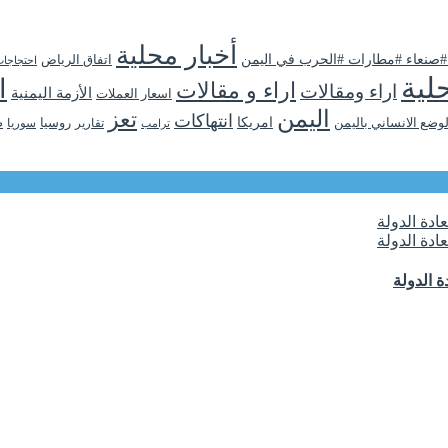
أخبار محلية
 #صنعاء #مطارات #الحرب في اليمن
اتفاق الرياض
احتجاجا
لية
ا
اراء و مقالات
اراء ومقالات
الأزمة اليمنية
اسعار العملات
اليمن
تعز
انتهاكات
لوضع الانساني باليمن
امريكا
روسيا
تقارير
سوريا
ص
ترامب
 الدولة