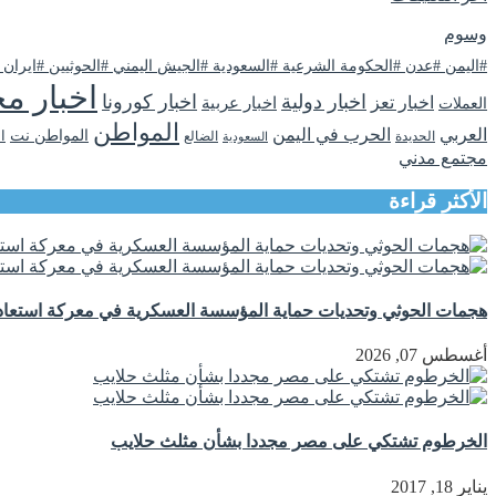
وسوم
#اليمن #عدن #الحكومة الشرعية #السعودية #الجيش اليمني #الحوثيين #ايران
اخبار مح
اخبار دولية
اخبار كورونا
اخبار تعز
اخبار عربية
العملات
المواطن
العربي
الحرب في اليمن
المواطن نت
ا
الحديدة
الضالع
السعودية
مجتمع مدني
الأكثر قراءة
هجمات الحوثي وتحديات حماية المؤسسة العسكرية في معركة استعادة
أغسطس 07, 2026
الخرطوم تشتكي على مصر مجددا بشأن مثلث حلايب
يناير 18, 2017