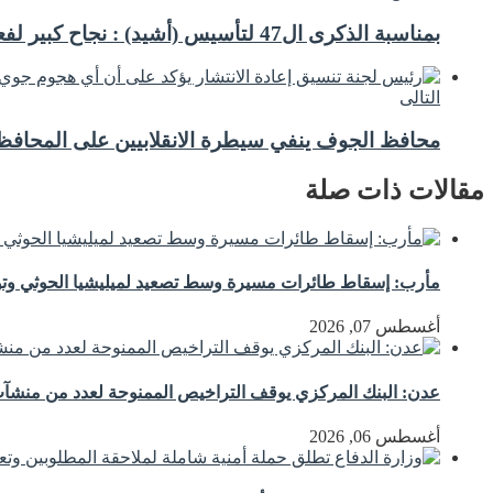
بمناسبة الذكرى ال47 لتأسيس (أشيد) : نجاح كبير لفعاليات سباقات الطريق للأندية الرياضية والهواه بالمكلا
التالى
محافظ الجوف ينفي سيطرة الانقلابيين على المحافظ
مقالات ذات صلة
مأرب: إسقاط طائرات مسيرة وسط تصعيد لميليشيا الحوثي وتوع
أغسطس 07, 2026
عدن: البنك المركزي يوقف التراخيص الممنوحة لعدد من منشآت 
أغسطس 06, 2026