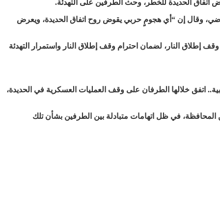
رض اتفاق الحديدة للخطر، وحث الطرفين على التهدئة.
 له امس الثلاثاء، عن قلقه العميق إزاء غارة جوية وقعت في مديرية الضحي شمال مدينة الحديدة، يوم 31 يناير الماضي، وقال إن “أي هجومٍ حربي يقوض روح اتفاق الحديدة، ويعرض
قف إطلاق النار، لضمان احترام وقف إطلاق النار واستمرار التهدئة
لحوثي الإنقلابية.. اتفق خلالها الطرفان على وقف العمليات العسكرية في الحديدة،
أنحاء متفرقة من المحافظة، في ظل اتهامات متبادلة بين الطرفين بشأن تلك