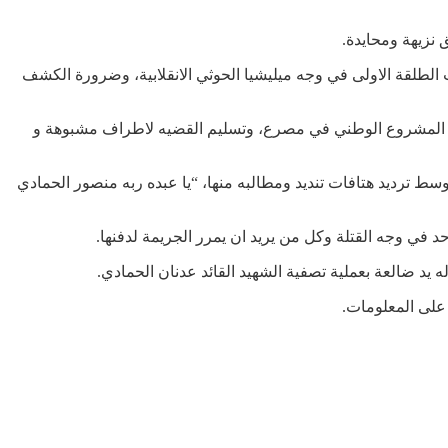
الطلقة الاولى في وجه ميليشيا الحوثي الانقلابية، وضرورة الكشف
ربت المشروع الوطني في مصرع، وتسليم القضيه لاطراف مشبوهة و
الى سوق الذهب وشارع 26 سبتمبر والعودة الى جولة العواضي، وسط ترديد هتافات تنديد ومطالبه منها، “يا عبده ربه منصور الحمادي
في وجه القتلة وكل من يريد ان يمرر الجريمة لدفنها.
د ضالعة بعملية تصفية الشهيد القائد عدنان الحمادي.