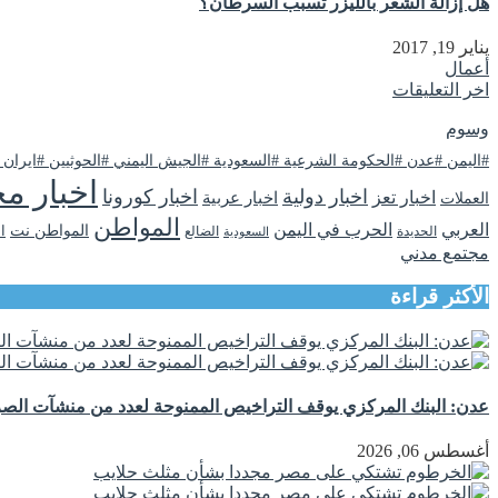
هل إزالة الشعر بالليزر تُسبب السرطان؟
يناير 19, 2017
أعمال
اخر التعليقات
وسوم
#اليمن #عدن #الحكومة الشرعية #السعودية #الجيش اليمني #الحوثيين #ايران
اخبار مح
اخبار دولية
اخبار كورونا
اخبار تعز
اخبار عربية
العملات
المواطن
العربي
الحرب في اليمن
المواطن نت
ا
الحديدة
الضالع
السعودية
مجتمع مدني
الأكثر قراءة
عدن: البنك المركزي يوقف التراخيص الممنوحة لعدد من منشآت الصرا
أغسطس 06, 2026