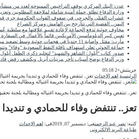
عدن: البنك المركزي يوقف التراخيص الممنوحة لعدد من منشآت 
وزارة الدفاع تطلق حملة أمنية شاملة لملاحقة المطلوبين وتعزيز
عشرات القتلى والجرحى في صفوف القوات الحكومية جرى
اليمن.. القضية التي تتأرجح بين الهامش ومركز الصراع
مخاوف حوثية تدفع الجماعة لإعادة تقييم علاقتها مع سلطنة عُم
تعيين كبير الدبلوماسيين الأمريكيين قائماً بالأعمال في السفارة 
مأرب: مقتل وإصابة 11 جندياً في هجمات حوثية وسط تصعيد ميداني مستمر
جماعة الحوثي تعلن استهداف ناقلة النفط السعودية “وفاء” وتتو
صدور كتاب “أيلول: الشاهد والشهيد” لتخليد ذكرى الطفل أيلول و
وزير الدفاع يوضح أسباب تأخر مرتبات أبريل ويكشف رفض قادة 
جرينتش+2 05:18
الرئيسية
اهم الاحداث
تعز.. تنتفض وفاء للحمادي و تنديدا بجريمة اغتيا
تعز.. تنتفض وفاء للحمادي و تنديدا بجريمة اغتياله ومطالبة بلجنة تحقي
تعز.. تنتفض وفاء للحمادي و تنديدا
كتبه:
نصر عبد الرحمن
فى:
ديسمبر 07, 2019
فى:
اهم الاحداث
طباعة
البريد الالكترونى