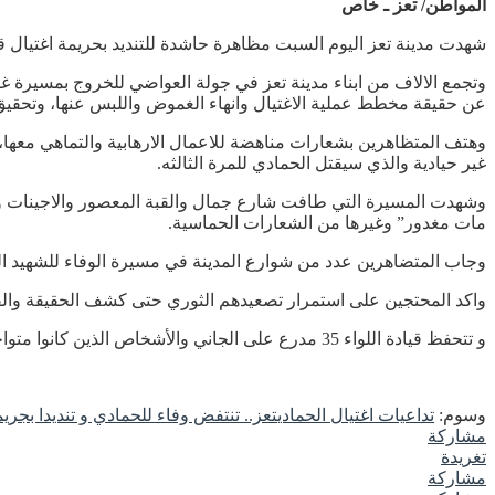
المواطن/ تعز ـ خاص
شهدت مدينة تعز اليوم السبت مظاهرة حاشدة للتنديد بحريمة اغتيال قائد اللواء 35 مدرع العميد عدنان الحمادي والمطالبة بتشكيل لجنة تحق
وتجمع الالاف من ابناء مدينة تعز في جولة العواضي للخروج بمسيرة غ
عن حقيقة مخطط عملية الاغتيال وانهاء الغموض واللبس عنها، وتحقيق 
وهتف المتظاهرين بشعارات مناهضة للاعمال الارهابية والتماهي معه
غير حيادية والذي سيقتل الحمادي للمرة الثالثه.
مات مغدور” وغيرها من الشعارات الحماسية.
وجاب المتضاهرين عدد من شوارع المدينة في مسيرة الوفاء للشهيد الق
واكد المحتجين على استمرار تصعيدهم الثوري حتى كشف الحقيقة والقا
و تتحفظ قيادة اللواء 35 مدرع على الجاني والأشخاص الذين كانوا متواجدين معه اثنا عملية اغتياله، وتجري معهم التحقيقات، وسط تكتم شديد على المعلومات.
وسوم:
تداعيات اغتيال الحمادي
تعز.. تنتفض وفاء للحمادي و تنديدا بجري
مشاركة
تغريدة
مشاركة