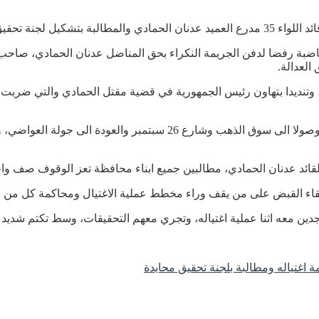
يق نزيهة ومحايدة.
اضبة رفضا لدفن الجريمة النكراء بحق المناضل عدنان الحمادي، صاحب 
العدالة.
ا، وتنديدا بتهاون رئيس الجمهورية في قضية مقتل الحمادي والتي ض
وشهدت المسيرة التي طافت شارع جمال والقبة المعصور والاجينات وصولا 
ائد عدنان الحمادي، مطالبين جميع ابناء محافظة تعز الوقوف صف واحد 
ء القبض على من يقف وراء مخطط عملية الاغتيال ومحاكمة كل من له ي
مة اغتياله ومطالبة بلجنة تحقيق محايدة