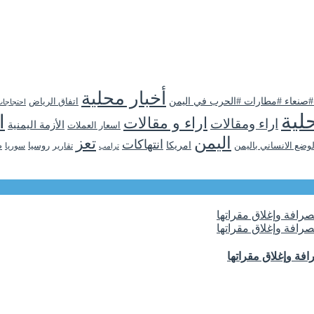
أخبار محلية
 #صنعاء #مطارات #الحرب في اليمن
اتفاق الرياض
احتجاجا
لية
ا
اراء و مقالات
اراء ومقالات
الأزمة اليمنية
اسعار العملات
اليمن
تعز
انتهاكات
لوضع الانساني باليمن
امريكا
روسيا
تقارير
سوريا
ص
ترامب
فة وإغلاق مقراتها