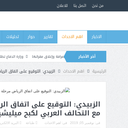
من نحن
اتصل بنا
للاعلان
الاخبار
اهم الاحداث
تقارير
حوار
تحليلات
أخر الأخبار
منوحة لعدد من منشآت الصرافة وإغلاق مقراتها
وزارة الدفاع تطلق حملة أمنية شامل
ريل ويكشف رفض قادة عسكريين الالتزام بآلية الصرف الجديدة
الرئيسية
اهم الاحداث
الزبيدي: التوقيع على اتفاق الري
الزبيدي: التوقيع على اتفاق ال
مع التحالف العربي لكبح ميليشي
فى:
نوفمبر 05, 2019
فى:
اهم الاحداث
طباعة
البريد الالكتر