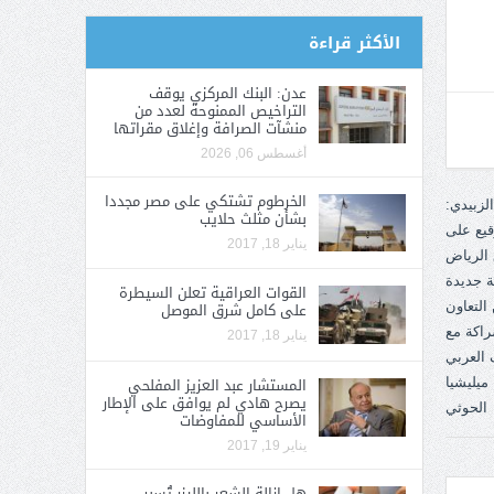
الأكثر قراءة
عدن: البنك المركزي يوقف
التراخيص الممنوحة لعدد من
منشآت الصرافة وإغلاق مقراتها
أغسطس 06, 2026
الخرطوم تشتكي على مصر مجددا
بشأن مثلث حلايب
يناير 18, 2017
القوات العراقية تعلن السيطرة
على كامل شرق الموصل
يناير 18, 2017
المستشار عبد العزيز المفلحي
يصرح هادي لم يوافق على الإطار
الأساسي للمفاوضات
يناير 19, 2017
هل إزالة الشعر بالليزر تُسبب