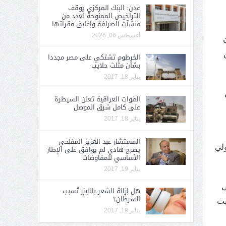
عدن: البنك المركزي يوقف
التراخيص الممنوحة لعدد من
منشآت الصرافة وإغلاق مقراتها
أغسطس 06, 2026
الخرطوم تشتكي على مصر مجددا
بشأن مثلث حلايب
يناير 18, 2017
القوات العراقية تعلن السيطرة
على كامل شرق الموصل
يناير 18, 2017
المستشار عبد العزيز المفلحي
ولي
يصرح هادي لم يوافق على الإطار
الأساسي للمفاوضات
يناير 19, 2017
ي
هل إزالة الشعر بالليزر تُسبب
السرطان؟
بت
يناير 19, 2017