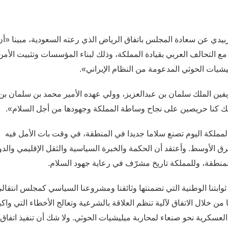
بيدي عن سعادة المجلس باتفاق الرياض الذي رعته السعودية، مبينا «أن
ع التحالف العربي بقيادة المملكة، وذلك لبناء المؤسسات وتثبيت الأمن
ليشيات الحوثي المدعومة من النظام الإيراني».
ن الملك سلمان بن عبدالعزيز، وولي عهده الأمير محمد بن سلمان بن
لذلك كنا حريصين على نجاح وساطة المملكة وجهودها من أجل السلام».
لمملكة اليوم تصنع سلاما جديدا في المنطقة، في وقت بات الأمل فيه
رق الأوسط. وأعتقد أن الحكمة والخبرة السياسية والثقل الإقليمي والد
لمنطقة، وللمملكة تاريخ مشرّف في رعاية جهود السلام.
وابتنا الوطنية التي تضمنتها وثائقنا ومشروعنا السياسي كمجلس انتقال
لال الاتفاق لآلية تنظم العلاقة بالشرعية وتعالج الأخطاء التي واك
العسكرية نحو صنعاء لمحاربة ميليشيات الحوثي. ولا شك أن تنفيذ اتفاق