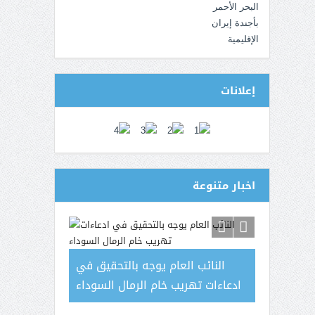
إعلانات
اخبار متنوعة
اع ادى الى
دائرة المرأة في اشتراكي تعز تدين
النائب ا
م في مراكز
اقتحام مقر الحزب بحضرموت وتطالب
ادعاءات تهر
يميا باليمن
بتحقيق عاجل