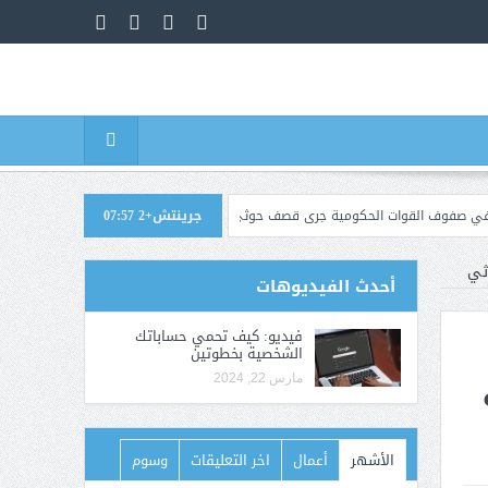
جرينتش+2 07:57
 الحكومية جرى قصف حوثي استهدف معسكرات في مأرب وحضرموت
اليمن.. القضي
وثي
أحدث الفيديوهات
فيديو: كيف تحمي حساباتك
الشخصية بخطوتين
مارس 22, 2024
الأشهر
أعمال
اخر التعليقات
وسوم