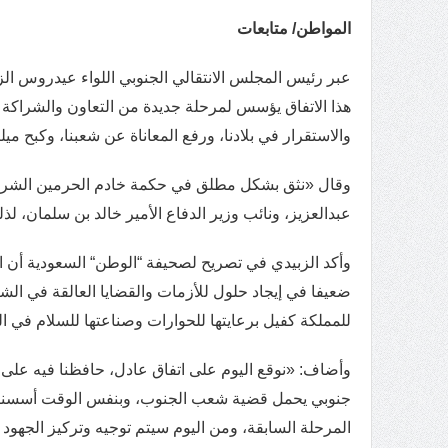
المواطن/ متابعات
عبر رئيس المجلس الانتقالي الجنوبي اللواء عيدروس الز
هذا الاتفاق يؤسس لمرحلة جديدة من التعاون والشراكة م
والاستقرار في بلادنا، ورفع المعاناة عن شعبنا، وكبح مي
وقال «نثق بشكل مطلق في حكمة خادم الحرمين الشريفي
عبدالعزيز، ونائب وزير الدفاع الأمير خالد بن سلمان، 
وأكد الزبيدي في تصريح لصحيفة “الوطن“ السعودية أن ا
ضعيفا في إيجاد حلول للأزمات والقضايا العالقة في الش
للمملكة كفيل برعايتها للحوارات وصناعتها للسلام في ا
وأضاف: «نوقع اليوم على اتفاق عادل، حافظنا فيه على ث
جنوبي يحمل قضية شعب الجنوب، وبنفس الوقت أسسنا من خ
المرحلة السابقة، ومن اليوم سيتم توجيه وتركيز الجهود 