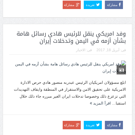
مشاركة
تغريدة
مشاركة
وفد امريكي ينقل للرئيس هادي رسائل هامة
بشأن أزمه في اليمن وتدخلات إيران
فى:
أبريل 18, 2017
فى:
الاخبار
ابلغ مسؤولان امريكيان الرئيس عبدربه منصور هادي حرص الادارة
الامريكية على تحقيق الامن والاستقرار في المنطقة وايقاف التهديدات
التي تزعزع ذلك وخصوصا تدخلات ايران الغير مبرره جاء ذلك خلال
استقبا...
اقرأ المزيد
مشاركة
تغريدة
مشاركة