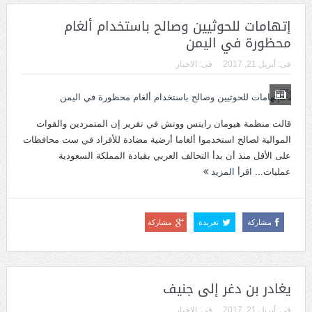
إتهامات للحوثيين وصالح باستخدام ألغام
محظورة في اليمن
فى:
أبريل 21, 2017
فى:
الاخبار
قالت منظمة هيومان رايتس ووتش في تقرير إن المتمردين والقوات
الموالية لصالح استخدموا ألغاما أرضية مضادة للأفراد في ست محافظات
على الأقل منذ أن بدأ التحالف العربي بقيادة المملكة السعودية
عمليات...
اقرأ المزيد
مشاركة
تغريدة
مشاركة
يغادر بن دغر إلى جنيف
فى:
أبريل 21, 2017
فى:
الاخبار