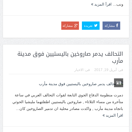
ونب...
اقرأ المزيد
مشاركة
تغريدة
مشاركة
التحالف يدمر صاروخين باليستيين فوق مدينة
مأرب
فى:
أبريل 19, 2017
فى:
الاخبار
دمرت منظومة الدفاع الجوي التابعة لقوات التحالف العربي في ساعة
متأخرة من مساء الثلاثاء , صاروخين باليستيين اطقلتهما مليشيا الحوثي
باتجاه مدينة مأرب , واكدت مصادر محلية ان تدمير الصاروخين كان...
اقرأ المزيد