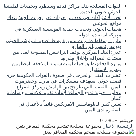
القوات المسلحة تدك مراكز قيادة وسيطرة وتجمعات لمليشيا
الحوثي جنوبي الحديدة
تجدد الاشتباكات في عدد من جبهات تعز وقوات الجيش تدك
مواقع الحوثيين
هجمات الحوثي وتحديات حماية المؤسسة العسكرية في
معركة استعادة الدولة
مأرب: إسقاط طائرات مسيرة وسط تصعيد لميليشيا الحوثي
وتوعد رئاسي بالرد الحازم
عدن: البنك المركزي يوقف التراخيص الممنوحة لعدد من
منشآت الصرافة وإغلاق مقراتها
وزارة الدفاع تطلق حملة أمنية شاملة لملاحقة المطلوبين
وتعزيز الاستقرار
عشرات القتلى والجرحى في صفوف القوات الحكومية جرى
قصف حوثي استهدف معسكرات في مأرب وحضرموت
اليمن.. القضية التي تتأرجح بين الهامش ومركز الصراع
مخاوف حوثية تدفع الجماعة لإعادة تقييم علاقتها مع سلطنة
عُمان
تعيين كبير الدبلوماسيين الأمريكيين قائماً بالأعمال في
السفارة لدى اليمن
جرينتش+2 01:08
الرئيسية
الاخبار
مجموعة مسلحة تقتحم محكمة المعافر بتعز.