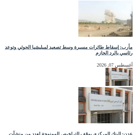
مأرب: إسقاط طائرات مسيرة وسط تصعيد لميليشيا الحوثي وتوعد
رئاسي بالرد الحازم
أغسطس 07, 2026
عدن: البنك المركزي يوقف التراخيص الممنوحة لعدد من منشآت