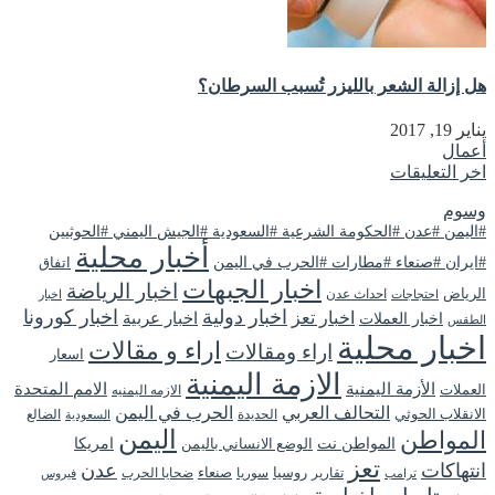
هل إزالة الشعر بالليزر تُسبب السرطان؟
يناير 19, 2017
أعمال
اخر التعليقات
وسوم
#اليمن #عدن #الحكومة الشرعية #السعودية #الجيش اليمني #الحوثيين
أخبار محلية
#ايران #صنعاء #مطارات #الحرب في اليمن
اتفاق
اخبار الجبهات
اخبار الرياضة
الرياض
احداث عدن
اخبار
احتجاجات
اخبار دولية
اخبار كورونا
اخبار تعز
اخبار عربية
اخبار العملات
الطقس
اخبار محلية
اراء و مقالات
اراء ومقالات
اسعار
الازمة اليمنية
الأزمة اليمنية
الامم المتحدة
العملات
الازمه اليمنيه
التحالف العربي
الحرب في اليمن
الانقلاب الحوثي
الحديدة
الضالع
السعودية
اليمن
المواطن
المواطن نت
الوضع الانساني باليمن
امريكا
تعز
انتهاكات
عدن
روسيا
تقارير
سوريا
صنعاء
ضحايا الحرب
فيروس
ترامب