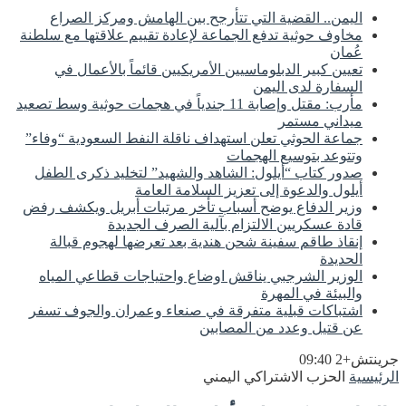
اليمن.. القضية التي تتأرجح بين الهامش ومركز الصراع
مخاوف حوثية تدفع الجماعة لإعادة تقييم علاقتها مع سلطنة
عُمان
تعيين كبير الدبلوماسيين الأمريكيين قائماً بالأعمال في
السفارة لدى اليمن
مأرب: مقتل وإصابة 11 جندياً في هجمات حوثية وسط تصعيد
ميداني مستمر
جماعة الحوثي تعلن استهداف ناقلة النفط السعودية “وفاء”
وتتوعد بتوسيع الهجمات
صدور كتاب “أيلول: الشاهد والشهيد” لتخليد ذكرى الطفل
أيلول والدعوة إلى تعزيز السلامة العامة
وزير الدفاع يوضح أسباب تأخر مرتبات أبريل ويكشف رفض
قادة عسكريين الالتزام بآلية الصرف الجديدة
إنقاذ طاقم سفينة شحن هندية بعد تعرضها لهجوم قبالة
الحديدة
الوزير الشرجبي يناقش اوضاع واحتياجات قطاعي المياه
والبيئة في المهرة
اشتباكات قبلية متفرقة في صنعاء وعمران والجوف تسفر
عن قتيل وعدد من المصابين
جرينتش+2 09:40
الرئيسية
الحزب الاشتراكي اليمني