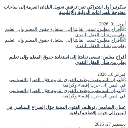
سكرتير أول اشتراكي تعز: نرفض تحويل البلدان العربية إلى ساحات
مفتوحة للصراعات الدولية والإقليمية
أبريل 01, 2026
أفراح مغلس: تسعى نقابتنا إلى استعادة حقوق المعلم وإلى تعليم
يعلي من شأن العقل النقدي
فبراير 18, 2026
عيبان السامعي: توظيف الفتوى الدينية حوّل الصراع السياسي في
اليمن إلى حرب إقصاء وكراهية
ديسمبر 27, 2025