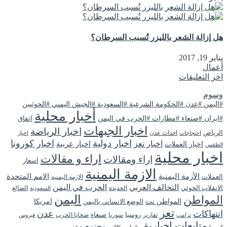
هل إزالة الشعر بالليزر تُسبب السرطان؟
يناير 19, 2017
أعمال
اخر التعليقات
وسوم
#اليمن #عدن #الحكومة الشرعية #السعودية #الجيش اليمني #الحوثيين
أخبار محلية
#ايران #صنعاء #مطارات #الحرب في اليمن
اتفاق
اخبار الجبهات
اخبار الرياضة
الرياض
احداث عدن
اخبار
احتجاجات
اخبار دولية
اخبار كورونا
اخبار تعز
اخبار عربية
اخبار العملات
الطقس
اخبار محلية
اراء و مقالات
اراء ومقالات
اسعار
الازمة اليمنية
الأزمة اليمنية
الامم المتحدة
العملات
الازمه اليمنيه
التحالف العربي
الحرب في اليمن
الانقلاب الحوثي
الحديدة
الضالع
السعودية
اليمن
المواطن
المواطن نت
الوضع الانساني باليمن
امريكا
تعز
انتهاكات
عدن
روسيا
تقارير
سوريا
صنعاء
ضحايا الحرب
فيروس
ترامب
متابعات اخبارية
مجتمع مدني
كورونا
متابعات وكالات