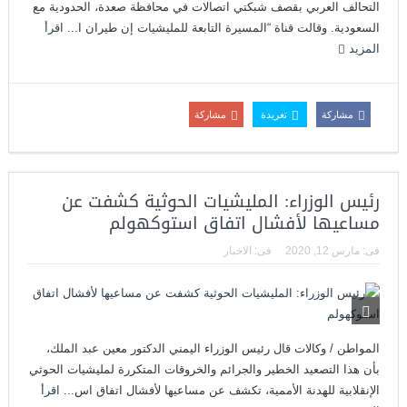
التحالف العربي بقصف شبكتي اتصالات في محافظة صعدة، الحدودية مع
السعودية. وقالت قناة “المسيرة التابعة للمليشيات إن طيران ا...
اقرأ
المزيد
مشاركة
تغريدة
مشاركة
رئيس الوزراء: المليشيات الحوثية كشفت عن
مساعيها لأفشال اتفاق استوكهولم
فى:
مارس 12, 2020
فى:
الاخبار
المواطن / وكالات قال رئيس الوزراء اليمني الدكتور معين عبد الملك،
بأن هذا التصعيد الخطير والجرائم والخروقات المتكررة لمليشيات الحوثي
الإنقلابية للهدنة الأممية، تكشف عن مساعيها لأفشال اتفاق اس...
اقرأ