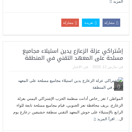
المزيد
مشاركة
تغريدة
مشاركة
إشتراكي عزلة الزعازع يدين استيلاء مجاميع
مسلحة على المعهد التقني في المنطقة
فى:
مارس 12, 2020
فى:
الاخبار
المواطن / تعز _خاص أدانت منظمة الحزب الإشتراكي اليمني بعزلة
الزعازع، بريف محافظة تعز الجنوبي، قيام مجاميع مسلحة تابعة للواء
الرابع بالإستيلاء على حوش المعهد التقني منطقة حشيفين -زعازع يوم
ال...
اقرأ المزيد