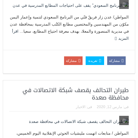
المواطن/ عدن زار فريقٌ فنّي من البرنامج السعودي لتنمية وإعمار اليمن
مكوّن من المهندسين والمختصين مطابع الكتُب المدرسية بمحافظة عدن
في مديرية المنصورة والمعلا، بهدف معرفة احتياج المطابع، سعيا...
اقرأ
المزيد
مشاركة
تغريدة
مشاركة
طيران التحالف يقصف شبكة الاتصالات في
محافظة صعدة
فى:
مارس 12, 2020
فى:
الاخبار
المواطن / متابعات اتهمت مليشيات الحوثي الإنقلابية اليوم الخميس،