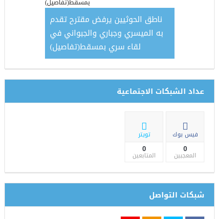
الأمم المت
الأجنبية
ناطق الحوثيين يرفض مقترح تقدم
به الميسري وجباري والجبواني في
لقاء سري بمسقط(تفاصيل)
عداد الشبكات الاجتماعية
فيس بوك
تويتر
0
0
المعجبين
المتابعين
شبكات التواصل