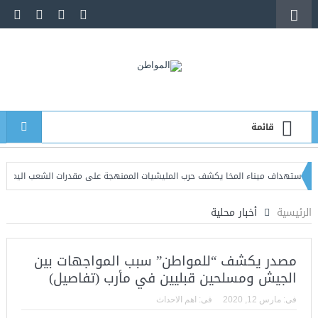
قائمة
 ميناء المخا يكشف حرب المليشيات الممنهجة على مقدرات الشعب اليمني وشرايين حيا
وزارة الدفاع تطلق حملة أمنية شاملة لملاحقة المطلوبين وتعزيز الاستقرار
الرئيسية
أخبار محلية
مصدر يكشف “للمواطن” سبب المواجهات بين
الجيش ومسلحين قبليين في مأرب (تفاصيل)
فى:
مارس 12, 2020
فى:
اهم الاحداث