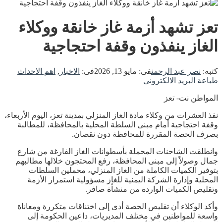
تعز تشهد أزمة غاز خانقة ووكلاء
الغاز ينفذون وقفة احتجاجية
كتبه:
نصر عبد الرحمن
فى:
مايو 13, 2026
فى:
الاخبار
,
اهم الاحداث
طباعة
البريد الالكترونى
المواطن نت- تعز
نفذ العشرات من وكلاء مادة الغاز المنزلي بمدينة تعز، اليوم الأربعاء،
وقفة احتجاجية أمام مبنى السلطة المحلية بالمحافظة، للمطالبة
بصرف الحصة المقررة للمحافظة دون نقصان.
وانطلقت الشاحنات المحملة بأسطوانات الغاز الفارغة من شارع
جمال وصولاً إلى مبنى المحافظة، رفع المحتجون خلالها مطالبهم
بتوفير الكميات الكاملة من الغاز المنزلي، محملين السلطات
المحلية وإدارة الشركة اليمنية للغاز مسؤولية استمرار الأزمة
وتقليص الكميات الواردة من منشأة صافر.
وأكد الوكلاء أن تقليص الحصة أدى إلى اختناقات متكررة ومعاناة
واسعة للمواطنين في مختلف المديريات، داعين الحكومة إلى