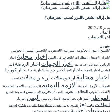
هل إزالة الشعر بالليزر تُسبب السرطان؟
يناير 19, 2017
أعمال
اخر التعليقات
وسوم
#اليمن #عدن #الحكومة الشرعية #السعودية #الجيش اليمني #الحوثيين
أخبار محلية
#ايران #صنعاء #مطارات #الحرب في اليمن
اتفاق
اخبار الجبهات
اخبار الرياضة
الرياض
احداث عدن
اخبار
احتجاجات
اخبار دولية
اخبار كورونا
اخبار تعز
اخبار عربية
اخبار العملات
الطقس
اخبار محلية
اراء و مقالات
اراء ومقالات
اسعار
الازمة اليمنية
الأزمة اليمنية
الامم المتحدة
العملات
الازمه اليمنيه
التحالف العربي
الحرب في اليمن
الانقلاب الحوثي
الحديدة
الضالع
السعودية
اليمن
المواطن
المواطن نت
الوضع الانساني باليمن
امريكا
تعز
انتهاكات
عدن
روسيا
تقارير
سوريا
صنعاء
ضحايا الحرب
فيروس
ترامب
متابعات اخبارية
مجتمع مدني
كورونا
متابعات وكالات