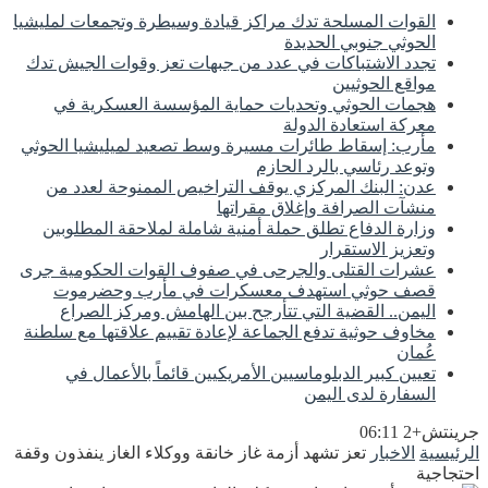
القوات المسلحة تدك مراكز قيادة وسيطرة وتجمعات لمليشيا
الحوثي جنوبي الحديدة
تجدد الاشتباكات في عدد من جبهات تعز وقوات الجيش تدك
مواقع الحوثيين
هجمات الحوثي وتحديات حماية المؤسسة العسكرية في
معركة استعادة الدولة
مأرب: إسقاط طائرات مسيرة وسط تصعيد لميليشيا الحوثي
وتوعد رئاسي بالرد الحازم
عدن: البنك المركزي يوقف التراخيص الممنوحة لعدد من
منشآت الصرافة وإغلاق مقراتها
وزارة الدفاع تطلق حملة أمنية شاملة لملاحقة المطلوبين
وتعزيز الاستقرار
عشرات القتلى والجرحى في صفوف القوات الحكومية جرى
قصف حوثي استهدف معسكرات في مأرب وحضرموت
اليمن.. القضية التي تتأرجح بين الهامش ومركز الصراع
مخاوف حوثية تدفع الجماعة لإعادة تقييم علاقتها مع سلطنة
عُمان
تعيين كبير الدبلوماسيين الأمريكيين قائماً بالأعمال في
السفارة لدى اليمن
جرينتش+2 06:11
الرئيسية
الاخبار
تعز تشهد أزمة غاز خانقة ووكلاء الغاز ينفذون وقفة
احتجاجية