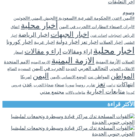
اخر التعليقات
وسوم
#اليمن #عدن #الحكومة الشرعية #السعودية #الجيش اليمني #الحوثيين
أخبار محلية
#ايران #صنعاء #مطارات #الحرب في اليمن
اتفاق
اخبار الجبهات
اخبار الرياضة
الرياض
احداث عدن
اخبار
احتجاجات
اخبار دولية
اخبار كورونا
اخبار تعز
اخبار عربية
اخبار العملات
الطقس
اخبار محلية
اراء و مقالات
اراء ومقالات
اسعار
الازمة اليمنية
الأزمة اليمنية
الامم المتحدة
العملات
الازمه اليمنيه
التحالف العربي
الحرب في اليمن
الانقلاب الحوثي
الحديدة
الضالع
السعودية
اليمن
المواطن
المواطن نت
الوضع الانساني باليمن
امريكا
تعز
انتهاكات
عدن
روسيا
تقارير
سوريا
صنعاء
ضحايا الحرب
فيروس
ترامب
متابعات اخبارية
مجتمع مدني
كورونا
متابعات وكالات
الأكثر قراءة