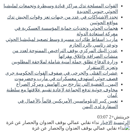
القوات المسلحة تدك مراكز قيادة وسيطرة وتجمعات لمليشيا
الحوثي جنوبي الحديدة
تجدد الاشتباكات في عدد من جبهات تعز وقوات الجيش تدك
مواقع الحوثيين
هجمات الحوثي وتحديات حماية المؤسسة العسكرية في
معركة استعادة الدولة
مأرب: إسقاط طائرات مسيرة وسط تصعيد لميليشيا الحوثي
وتوعد رئاسي بالرد الحازم
عدن: البنك المركزي يوقف التراخيص الممنوحة لعدد من
منشآت الصرافة وإغلاق مقراتها
وزارة الدفاع تطلق حملة أمنية شاملة لملاحقة المطلوبين
وتعزيز الاستقرار
عشرات القتلى والجرحى في صفوف القوات الحكومية جرى
قصف حوثي استهدف معسكرات في مأرب وحضرموت
اليمن.. القضية التي تتأرجح بين الهامش ومركز الصراع
مخاوف حوثية تدفع الجماعة لإعادة تقييم علاقتها مع سلطنة
عُمان
تعيين كبير الدبلوماسيين الأمريكيين قائماً بالأعمال في
السفارة لدى اليمن
جرينتش+2 03:07
الرئيسية
الاخبار
نداء نقابي عمالي بوقف العدوان والحصار عن غزة