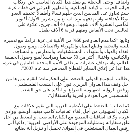
وأضاف: وحتى اللحظة لم ينفك هذا الكيان الغاصب عن ارتكاب
جرائم الحرب، والإبادة الجماعية، والتطهير العرقي في قطاع غزة،
حيث تجاوز عدد المدنيين الذين جلّهم نساءً وأطفالاً اتخذهم العدو
بنوكاً لأهدافه، واستهدفهم منذ السابع من تشرين الأول/ أكتوبر
الماضي العشرة آلاف شهيداً، ونحو 40 ألف جريح، علاوة على
العالقين تحت الأنقاض ومنهم قرابة 6 آلاف طفل.
وتابع: “كما هدم العدو نحو 60% من الأبنية في غزة، تزامناً مع تدميره
للبنية والتحتية وقطع المياه والكهرباء والاتصالات، ومنع وصول
الغذاء والدواء واستهداف المستشفيات، والمدارس، والمساجد،
والكنائس، واغتيال أكثر من 50 صحفياً ومراسلاً لمنع وصول الحقيقة
للعالم، واستهداف عشرات موظفي الأمم المتحدة العاملين في غزة،
هذا عدا عن إغلاق المعابر للقطاع المحاصر منذ عام 2007”.
وطالب المجتمع الدولي بالضغط على الحكومات؛ لتقوم بدورها من
أجل وقف هذا العدوان البربري فوراً على الشعب الفلسطيني،
ورفض الرواية الصهيونية للصراع، والتأكيد على حق الشعب
الفلسطيني في العودة والحرية والاستقلال”.
كما طالب”بالضغط على الأنظمة العربية التي تقيم علاقات مع
الكيان الصهيوني من أجل إلغاء اتفاقيات كامب ديفيد، أوسلو، ووادي
عربة، وكافة اتفاقيات التطبيع مع الكيان الغاصب، والضغط من أجل
غلق سفاراته وممثلياته الموجودة على الأراضي العربية”, داعيا إلى
رفض العمال المشتغلين في الموانئ تحميل أو تنزيل أية بضائع