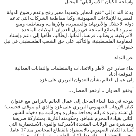
وأسلحة للكيان “الاسرائيلي” المحتل.
ودعا النداء إلى “فتح المعابر وتحديدا معبر رفح وعدم رضوخ الدولة
المصرية للإملاءات الصهيونية، وكذا مقاطعة الشركات التي تدعم
دولة الاحتلال والأبرتهايد والعنصرية، والإرهاب، ومقاطعة ومنع
استيراد البضائع المنتجة في دول العدوان، الولايات المتحدة
الأمريكية، بريطانيا، فرنسا، ألمانيا، إيطاليا، طاهيا إلى دعم وإسناد
المقاومة الفلسطينية، والتأكيد على حق الشعب الفلسطيني في نيل
حقوقه”.
نص النداء:
نداء صادر عن الأطر والاتحادات والمنظمات والنقابات العمالية
الموقعة أدناه
إلى عمال العالم بشأن العدوان البربري على غزة
أوقفوا العدوان .. ارفعوا الحصار…
نتوجه في هذا النداء العاجل إلى عمال العالم بالتزامن مع عدوان
كيان الإرهاب الصهيوني البربري على غزة والذي لم يتوقف فحسب؛
بل تشتد وتيرة غاراته وفداحة مجازره وجرائمه مع دخوله للشهر
الثاني بقيادة المجرم نتنياهو، وحكومته النازية، بمشاركة صريحة
ومباشرة من الولايات المتحدة الأميركية والقوى الاستعمارية التي
تُساند الكيان الصهيوني بالاستفراد بالقطاع المحاصر منذ 17 عاما.
وحتى اللحظة لم ينفك هذا الكيان الغاصب عن ارتكاب جرائم