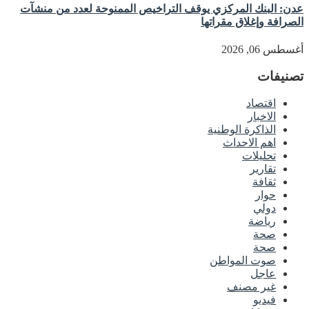
عدن: البنك المركزي يوقف التراخيص الممنوحة لعدد من منشآت
الصرافة وإغلاق مقراتها
أغسطس 06, 2026
تصنيفات
اقتصاد
الاخبار
الذاكرة الوطنية
اهم الاحداث
تحليلات
تقارير
ثقافة
حوار
دولي
رياضة
صحة
صحة
صوت المواطن
عاجل
غير مصنف
فيديو