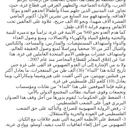
الحرب، والإبادة الجماعية، والتطهير العرقي في قطاع غزة، حيث
تجاوز عدد المدنيين الذين جلّهم نساءً وأطفالاً اتخذهم العدو بنوكاً
لأهدافه، واستهدفهم منذ السابع من تشرين الأول/ أكتوبر الماضي
العشرة آلاف شهيداً، ونحو 40 ألف جريح، علاوة على العالقين تحت
الأنقاض ومنهم قرابة 6 آلاف طفل.
كما هدم العدو نحو 60% من الأبنية في غزة، تزامناً مع تدميره للبنية
والتحتية وقطع المياه والكهرباء والاتصالات، ومنع وصول الغذاء
والدواء واستهداف المستشفيات، والمدارس، والمساجد، والكنائس.
واغتيال أكثر من 50 صحفياً ومراسلاً لمنع وصول الحقيقة للعالم،
واستهداف عشرات موظفي الأمم المتحدة العاملين في غزة، هذا
عدا عن إغلاق المعابر للقطاع المحاصر منذ عام 2007 .
ولا بد من الإشارة إلى أن العدو الصهيوني قد ألقى على غزة حتى
تاريخ كتابة هذا “النداء” (36) ألف طن من المتفجرات، ما يعادل أكثر
من قنبلتين نوويتين، من التي ألقيت على هيروشيما ونيكازاكي، وبما
يعادل (10) كلغم لكل فلسطيني في غزة.
وعليه فإننا الموقعين على هذا “النداء” من نقابات ومؤسسات
وتجمعات وقوى عمالية، نطالب المجتمع الدولي بالآتي:
1- الضغط على الحكومات؛ لتقوم بدورها من أجل وقف هذا العدوان
البربري فوراً على الشعب الفلسطيني.
2- رفض الرواية الصهيونية للصراع، والتأكيد على حق الشعب
الفلسطيني في العودة والحرية والاستقلال.
3- الضغط على الأنظمة العربية التي تقيم علاقات مع الكيان
الصهيوني من أجل إلغاء اتفاقيات كامب ديفيد، أوسلو، ووادي عربة،