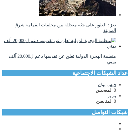
تعز : العثور على جثة متحللة بين مخلفات القمامة شرق
المدينة
منظمة الهجرة الدولية تعلن عن تقديمها دعم ل20,000 آلف
يمني
عداد الشبكات الاجتماعية
فيس بوك
0
المعجبين
تويتر
0
المتابعين
شبكات التواصل