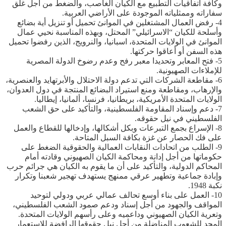
وكافة اتفاقيات التطبيع مع الكيان الغاصب، والضغط من أجل غلق
سفاراته وممثلياته الموجودة على الأراضي العربية.
4- رفض العمال المشتغلين في الموانئ تحميل أو تنزيل أية بضائع
وأسلحة للكيان “الاسرائيلي” المحتل، وبهذه المناسبة نحيي عمال
الموانئ في الولايات المتحدة، اسبانيا، والنرويج، الذين رفضوا تحميل
هذه السفن أو أعاقوا حركتها.
5- فتح المعابر وتحديدا معبر رفح وعدم رضوخ الدولة المصرية
للإملاءات الصهيونية.
6- مقاطعة الشركات التي تدعم دولة الاحتلال والأبرتهايد والعنصرية،
والإرهاب، ومقاطعة ومنع استيراد البضائع المنتجة في دول العدوان،
الولايات المتحدة الأمريكية، بريطانيا، فرنسا، ألمانيا، إيطاليا.
7- دعم وإسناد المقاومة الفلسطينية، والتأكيد على حق الشعب
الفلسطيني في نيل حقوقه.
8- الإسراع بجمع التبرعات وبكل أشكالها، وإدخالها للقطاع والعمل
على فك الحصار عن غزة بكافة السبل المتاحة.
9- الطلب من اتحادات النقابات العمالية والحقوقية الضغط على
حكوماتها من أجل إدانة ومحاكمة الكيان الصهيوني وقادته أمام
المحاكم الدولية، والتأكيد على أن ما يقوم به الكيان هي جرائم حرب
وإبادة جماعية وتطهير عرقي ممنهج يستهدف تهجير شعبنا وتكرار
نكبة 1948.
10- العمل على بناء أوسع تحالف عمالي عربي ودولي لتوحيد
المواقف والجهود من أجل إسناد ودعم صمود الشعب الفلسطيني،
وتعرية الكيان الصهيوني وداعميه وعلى رأسهم الولايات المتحدة.
المجد للشعوب المناضلة من أجل نيل حقوقها الرافضة للاستعمار