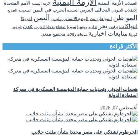
الازمة اليمنية
الأزمة اليمنية
الامم المتحدة
العملات
الازمه اليمنيه
التحالف العربي
الحرب في اليمن
الانقلاب الحوثي
الحديدة
الضالع
السعودية
اليمن
المواطن
المواطن نت
الوضع الانساني باليمن
امريكا
تعز
انتهاكات
عدن
روسيا
تقارير
سوريا
صنعاء
ضحايا الحرب
فيروس
ترامب
متابعات اخبارية
مجتمع مدني
كورونا
متابعات وكالات
الأكثر قراءة
هجمات الحوثي وتحديات حماية المؤسسة العسكرية في معركة
استعادة الدولة
أغسطس 07, 2026
الخرطوم تشتكي على مصر مجددا بشأن مثلث حلايب