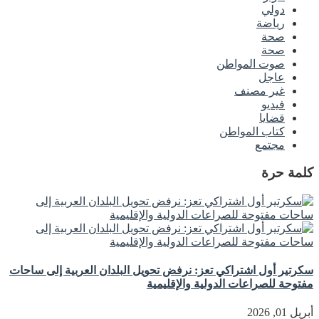
دولي
رياضة
صحة
صحة
صوت المواطن
عاجل
غير مصنف
فيديو
قضايا
كتاب المواطن
مجتمع
كلمة حرة
سكرتير أول اشتراكي تعز: نرفض تحويل البلدان العربية إلى ساحات
مفتوحة للصراعات الدولية والإقليمية
أبريل 01, 2026