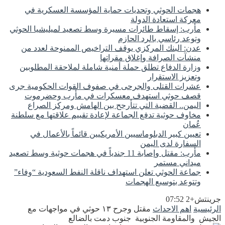
هجمات الحوثي وتحديات حماية المؤسسة العسكرية في
معركة استعادة الدولة
مأرب: إسقاط طائرات مسيرة وسط تصعيد لميليشيا الحوثي
وتوعد رئاسي بالرد الحازم
عدن: البنك المركزي يوقف التراخيص الممنوحة لعدد من
منشآت الصرافة وإغلاق مقراتها
وزارة الدفاع تطلق حملة أمنية شاملة لملاحقة المطلوبين
وتعزيز الاستقرار
عشرات القتلى والجرحى في صفوف القوات الحكومية جرى
قصف حوثي استهدف معسكرات في مأرب وحضرموت
اليمن.. القضية التي تتأرجح بين الهامش ومركز الصراع
مخاوف حوثية تدفع الجماعة لإعادة تقييم علاقتها مع سلطنة
عُمان
تعيين كبير الدبلوماسيين الأمريكيين قائماً بالأعمال في
السفارة لدى اليمن
مأرب: مقتل وإصابة 11 جندياً في هجمات حوثية وسط تصعيد
ميداني مستمر
جماعة الحوثي تعلن استهداف ناقلة النفط السعودية “وفاء”
وتتوعد بتوسيع الهجمات
جرينتش+2 07:52
الرئيسية
اهم الاحداث
مقتل وجرح ١٣ حوثي في مواجهات مع
الجيش والمقاومة الجنوبية جنوب دمت بالضالع