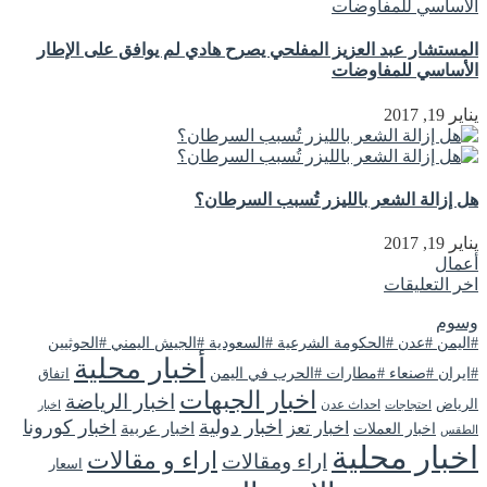
المستشار عبد العزيز المفلحي يصرح هادي لم يوافق على الإطار
الأساسي للمفاوضات
يناير 19, 2017
هل إزالة الشعر بالليزر تُسبب السرطان؟
يناير 19, 2017
أعمال
اخر التعليقات
وسوم
#اليمن #عدن #الحكومة الشرعية #السعودية #الجيش اليمني #الحوثيين
أخبار محلية
#ايران #صنعاء #مطارات #الحرب في اليمن
اتفاق
اخبار الجبهات
اخبار الرياضة
الرياض
احداث عدن
اخبار
احتجاجات
اخبار دولية
اخبار كورونا
اخبار تعز
اخبار عربية
اخبار العملات
الطقس
اخبار محلية
اراء و مقالات
اراء ومقالات
اسعار