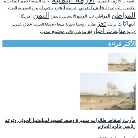
الأزمة اليمنية
الامم المتحدة
العملات
الازمه اليمنيه
التحالف العربي
الحرب في اليمن
الانقلاب الحوثي
الحديدة
الضالع
السعودية
اليمن
المواطن
المواطن نت
الوضع الانساني باليمن
امريكا
تعز
انتهاكات
عدن
روسيا
تقارير
سوريا
صنعاء
ضحايا الحرب
فيروس
ترامب
متابعات اخبارية
مجتمع مدني
كورونا
متابعات وكالات
الأكثر قراءة
مأرب: إسقاط طائرات مسيرة وسط تصعيد لميليشيا الحوثي وتوعد
رئاسي بالرد الحازم