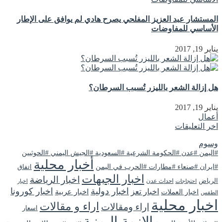
المستشار عبد العزيز المفلحي يصرح هادي لم يوافق على الإطار
الأساسي للمفاوضات
يناير 19, 2017
هل إزالة الشعر بالليزر تُسبب السرطان؟
يناير 19, 2017
أعمال
اخر التعليقات
وسوم
#اليمن #عدن #الحكومة الشرعية #السعودية #الجيش اليمني #الحوثيين
أخبار محلية
#ايران #صنعاء #مطارات #الحرب في اليمن
اتفاق
اخبار الجبهات
اخبار الرياضة
الرياض
احداث عدن
اخبار
احتجاجات
اخبار دولية
اخبار كورونا
اخبار تعز
اخبار عربية
اخبار العملات
الطقس
اخبار محلية
اراء و مقالات
اراء ومقالات
اسعار
الازمة اليمنية