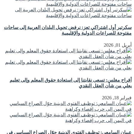
سكرتير أول اشتراكي تعز: نرفض تحويل البلدان العربية إلى ساحات
مفتوحة للصراعات الدولية والإقليمية
أبريل 01, 2026
أفراح مغلس: تسعى نقابتنا إلى استعادة حقوق المعلم وإلى تعليم
يعلي من شأن العقل النقدي
فبراير 18, 2026
عيبان السامعي: توظيف الفتوى الدينية حوّل الصراع السياسي في