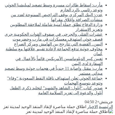
مأرب: إسقاط طائرات مسيرة وسط تصعيد لميليشيا الحوثي
وتوعد رئاسي بالرد الحازم
عدن: البنك المركزي يوقف التراخيص الممنوحة لعدد من
منشآت الصرافة وإغلاق مقراتها
وزارة الدفاع تطلق حملة أمنية شاملة لملاحقة المطلوبين
وتعزيز الاستقرار
عشرات القتلى والجرحى في صفوف القوات الحكومية جرى
قصف حوثي استهدف معسكرات في مأرب وحضرموت
اليمن.. القضية التي تتأرجح بين الهامش ومركز الصراع
مخاوف حوثية تدفع الجماعة لإعادة تقييم علاقتها مع سلطنة
عُمان
تعيين كبير الدبلوماسيين الأمريكيين قائماً بالأعمال في
السفارة لدى اليمن
مأرب: مقتل وإصابة 11 جندياً في هجمات حوثية وسط تصعيد
ميداني مستمر
جماعة الحوثي تعلن استهداف ناقلة النفط السعودية “وفاء”
وتتوعد بتوسيع الهجمات
صدور كتاب “أيلول: الشاهد والشهيد” لتخليد ذكرى الطفل
أيلول والدعوة إلى تعزيز السلامة العامة
جرينتش+2 04:50
الرئيسية
الاخبار
اطلاق حملة مناصرة لإنقاذ المنفذ الوحيد لمدينة تعز