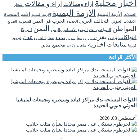
اخبار محلية
اراء و مقالات
اراء ومقالات
اسعار
الازمة اليمنية
الأزمة اليمنية
الامم المتحدة
العملات
الازمه اليمنيه
التحالف العربي
الحرب في اليمن
الانقلاب الحوثي
الحديدة
الضالع
السعودية
اليمن
المواطن
المواطن نت
الوضع الانساني باليمن
امريكا
تعز
انتهاكات
عدن
روسيا
تقارير
سوريا
صنعاء
ضحايا الحرب
فيروس
ترامب
متابعات اخبارية
مجتمع مدني
كورونا
متابعات وكالات
الأكثر قراءة
القوات المسلحة تدك مراكز قيادة وسيطرة وتجمعات لمليشيا
الحوثي جنوبي الحديدة
أغسطس 08, 2026