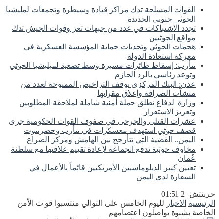
القوات المسلحة تدك مراكز قيادة وسيطرة وتجمعات لمليشيا
الحوثي جنوبي الحديدة
تجدد الاشتباكات في عدد من جبهات تعز وقوات الجيش تدك
مواقع الحوثيين
هجمات الحوثي وتحديات حماية المؤسسة العسكرية في
معركة استعادة الدولة
مأرب: إسقاط طائرات مسيرة وسط تصعيد لميليشيا الحوثي
وتوعد رئاسي بالرد الحازم
عدن: البنك المركزي يوقف التراخيص الممنوحة لعدد من
منشآت الصرافة وإغلاق مقراتها
وزارة الدفاع تطلق حملة أمنية شاملة لملاحقة المطلوبين
وتعزيز الاستقرار
عشرات القتلى والجرحى في صفوف القوات الحكومية جرى
قصف حوثي استهدف معسكرات في مأرب وحضرموت
اليمن.. القضية التي تتأرجح بين الهامش ومركز الصراع
مخاوف حوثية تدفع الجماعة لإعادة تقييم علاقتها مع سلطنة
عُمان
تعيين كبير الدبلوماسيين الأمريكيين قائماً بالأعمال في
السفارة لدى اليمن
جرينتش+2 01:51
الرئيسية
الاخبار
لليوم الخامس على التوالي منتسبوا قوات الأمن
الخاصة بشبوة يواصلون اعتصامهم