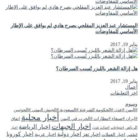
المستشار عبد العزيز المفلحي يصرح هادي لم يوافق على الإطار
الأساسي للمفاوضات
يناير 19, 2017
هل إزالة الشعر بالليزر تُسبب السرطان؟
يناير 19, 2017
أعمال
اخر التعليقات
وسوم
#اليمن #عدن #الحكومة الشرعية #السعودية #الجيش اليمني #الحوثيين
أخبار محلية
#ايران #صنعاء #مطارات #الحرب في اليمن
اتفاق
اخبار الجبهات
اخبار الرياضة
الرياض
احداث عدن
اخبار
احتجاجات
اخبار دولية
اخبار كورونا
اخبار تعز
اخبار عربية
اخبار العملات
الطقس