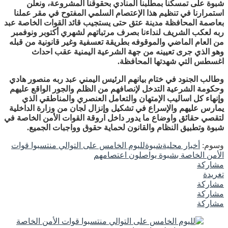
شبوة على تمسكنا بمطلبنا المنادي بحقوقنا المشروعة، ونعلن
استمرارنا في تنظيم هذا الإعتصام السلمي المفتوح في مقر عملنا
بعاصمة المحافظة مدينة عتق حتى يستجيب قائد القوات الخاصة عبد
ربه لعكب الشريف لنداءنا بصرف مرتباتهم لشهري أكتوبر ونوفمبر
من العام الماضي والموقوفه بطريقة تعسفية وغير قانونية من قبله
وهو الذي جرى تعيينه من جهة الشرعية اليمنية عقب احداث
اغسطس التي شهدتها المحافظة.
وطالب الجنود في ختام بيانهم الرئيس اليمني عبد ربه منصور هادي
وحكومة الشرعية التدخل لإنصافهم من الظلم والجور الواقع عليهم
وإنهاء كل اساليب الإمتهان والتعامل العنصري والمناطقي الذي
يمارس عليهم والإسراع في تشكيل وإنزال لجان من وزارة الداخلية
لتقصي حقائق واوضاع ما يدور داخل اروقة القوات الأمن الخاصة في
شبوة وتطبيق النظام والقانون لحماية حقوق وواجبات الجميع.
وسوم:
أخبار محلية
شبوة
لليوم الخامس على التوالي منتسبوا قوات
الأمن الخاصة بشبوة يواصلون اعتصامهم
مشاركة
تغريدة
مشاركة
مشاركة
مشاركة