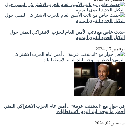
حديث خاص مع نائب الأمين العام للحزب الاشتراكي اليمني حول
التكتل الجديد للقوى اليمنية
نوفمبر 17, 2024
في حوار مع “اندبندنت عربية” .. أمين عام الحزب الاشتراكي اليمني:
أخطر ما يوجه البلد اليوم الاستقطابات
سبتمبر 02, 2024