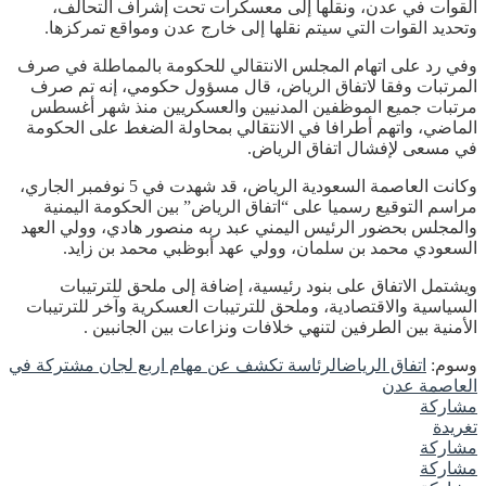
القوات في عدن، ونقلها إلى معسكرات تحت إشراف التحالف،
وتحديد القوات التي سيتم نقلها إلى خارج عدن ومواقع تمركزها.
وفي رد على اتهام المجلس الانتقالي للحكومة بالمماطلة في صرف
المرتبات وفقا لاتفاق الرياض، قال مسؤول حكومي، إنه تم صرف
مرتبات جميع الموظفين المدنيين والعسكريين منذ شهر أغسطس
الماضي، واتهم أطرافا في الانتقالي بمحاولة الضغط على الحكومة
في مسعى لإفشال اتفاق الرياض.
وكانت العاصمة السعودية الرياض، قد شهدت في 5 نوفمبر الجاري،
مراسم التوقيع رسميا على “اتفاق الرياض” بين الحكومة اليمنية
والمجلس بحضور الرئيس اليمني عبد ربه منصور هادي، وولي العهد
السعودي محمد بن سلمان، وولي عهد أبوظبي محمد بن زايد.
ويشتمل الاتفاق على بنود رئيسية، إضافة إلى ملحق للترتيبات
السياسية والاقتصادية، وملحق للترتيبات العسكرية وآخر للترتيبات
الأمنية بين الطرفين لتنهي خلافات ونزاعات بين الجانبين .
وسوم:
اتفاق الرياض
الرئاسة تكشف عن مهام اربع لجان مشتركة في
العاصمة عدن
مشاركة
تغريدة
مشاركة
مشاركة