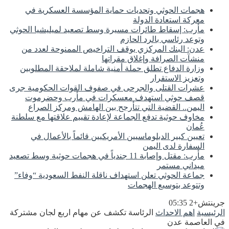
هجمات الحوثي وتحديات حماية المؤسسة العسكرية في
معركة استعادة الدولة
مأرب: إسقاط طائرات مسيرة وسط تصعيد لميليشيا الحوثي
وتوعد رئاسي بالرد الحازم
عدن: البنك المركزي يوقف التراخيص الممنوحة لعدد من
منشآت الصرافة وإغلاق مقراتها
وزارة الدفاع تطلق حملة أمنية شاملة لملاحقة المطلوبين
وتعزيز الاستقرار
عشرات القتلى والجرحى في صفوف القوات الحكومية جرى
قصف حوثي استهدف معسكرات في مأرب وحضرموت
اليمن.. القضية التي تتأرجح بين الهامش ومركز الصراع
مخاوف حوثية تدفع الجماعة لإعادة تقييم علاقتها مع سلطنة
عُمان
تعيين كبير الدبلوماسيين الأمريكيين قائماً بالأعمال في
السفارة لدى اليمن
مأرب: مقتل وإصابة 11 جندياً في هجمات حوثية وسط تصعيد
ميداني مستمر
جماعة الحوثي تعلن استهداف ناقلة النفط السعودية “وفاء”
وتتوعد بتوسيع الهجمات
جرينتش+2 05:35
الرئيسية
اهم الاحداث
الرئاسة تكشف عن مهام اربع لجان مشتركة
في العاصمة عدن