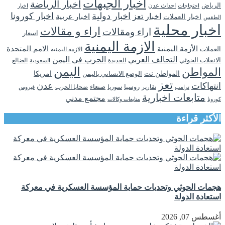
اخبار الجبهات
اخبار الرياضة
الرياض
احداث عدن
اخبار
احتجاجات
اخبار دولية
اخبار كورونا
اخبار تعز
اخبار عربية
اخبار العملات
الطقس
اخبار محلية
اراء و مقالات
اراء ومقالات
اسعار
الازمة اليمنية
الأزمة اليمنية
الامم المتحدة
العملات
الازمه اليمنيه
التحالف العربي
الحرب في اليمن
الانقلاب الحوثي
الحديدة
الضالع
السعودية
اليمن
المواطن
المواطن نت
الوضع الانساني باليمن
امريكا
تعز
انتهاكات
عدن
روسيا
تقارير
سوريا
صنعاء
ضحايا الحرب
فيروس
ترامب
متابعات اخبارية
مجتمع مدني
كورونا
متابعات وكالات
الأكثر قراءة
هجمات الحوثي وتحديات حماية المؤسسة العسكرية في معركة
استعادة الدولة
أغسطس 07, 2026