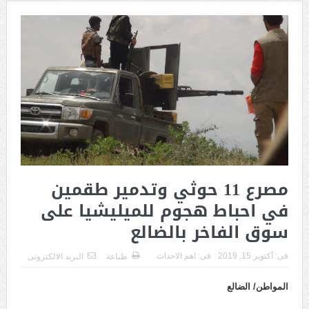
مصرع 11 حوثي وتدمير طقمين
في احباط هجوم للميليشيا على
سوق الفاخر بالضالع
فى:
أكتوبر 15, 2019
فى:
اهم الاحداث
طباعة
البريد الالكترونى
المواطن/ الضالع