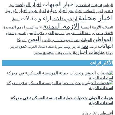
اخبار الجبهات
اخبار الرياضة
الرياض
احداث عدن
اخبار
احتجاجات
اخبار دولية
اخبار كورونا
اخبار تعز
اخبار عربية
اخبار العملات
الطقس
اخبار محلية
اراء و مقالات
اراء ومقالات
اسعار
الازمة اليمنية
الأزمة اليمنية
الامم المتحدة
العملات
الازمه اليمنيه
التحالف العربي
الحرب في اليمن
الانقلاب الحوثي
الحديدة
الضالع
السعودية
اليمن
المواطن
المواطن نت
الوضع الانساني باليمن
امريكا
تعز
انتهاكات
عدن
روسيا
تقارير
سوريا
صنعاء
ضحايا الحرب
فيروس
ترامب
متابعات اخبارية
مجتمع مدني
كورونا
متابعات وكالات
الأكثر قراءة
هجمات الحوثي وتحديات حماية المؤسسة العسكرية في معركة
استعادة الدولة
أغسطس 07, 2026