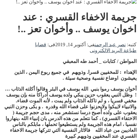
جريمة الاخفاء القسري : عند
اخوان يوسف .. وأخوان تعز ..!
كتبه:
نصر عبد الرحمن
فى:
أكتوبر 14, 2019
فى:
قضايا
طباعة
البريد الالكترونى
المواطن / كتابات _ أحمد طه المعبقي
الإهداء : للمخفيين قسرا. وذويهم في جميع ربوع اليمن ، الذين
يعيشون اوضاع نفسية وصحية سيئة .
أخوان يوسف رموا بنبي الله يوسف في البئر وقالوا أكلته الذئاب …
! وظل النبي يعقوب حزين يبكي ولده يوسف أدراكا منه بإن يوسف
مخفي قسريا ، و لم تاكله الذئاب ولم يمت ، لأنه الموت قضاء.
والانبياء لايبكوا ولايحزنوا على قضاء الله وقدره . و بكى وحزن النبي
يعقوب على ولده أصبح درسا نستشعر منه ، مدى حجم جريمة (
الاختفاء القسري) ، كما نتعلم من هذه الدرس بان إنبياء الله ،ينهاروا
نفسيا ، امام هذه الجريمة ولم يستطيعوا تحملها ، مابلكم بالناس
العاديبن من عباد الله فالاثار النفسية التي تتركها جريمة الاخفاء
القسري عند المخفيين وذويهم كبيرة