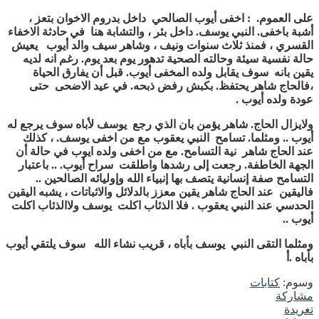
على العموم. : اخفى أيوب الصالحي داخل بدروم الاخوان بتعز ،
أشبة باخفى. النبي يوسف. داخل بئر ، والتشابة هنا في حادثة الاخفاء
القسري ، فمنذ ثلاث سنوات ونيف ، وشاهر سيف والد أيوب يعيش
حالة نفسية سيئة وحالته الصحية تدهور يوم بعد يوم. رغم انه لديه
يقين بانه سوف يقابل ولده المخفى أيوب. قبل أن يفارق الحياة
،فالحاج شاهر يحتفظ. بكبش رفض ذبحه. في عيد الاضحى حتى
عودة ولده أيوب .
ولايزال الحاج. شاهر يؤمن بان الذي رجع يوسف لأباه سوف يرجع له
أيوب .. ومثلما. تسامح النبي يعقوب مع من اخفى يوسف. ، كذلك
عند الحاج شاهر نية التسامح. مع من اخفى ولده ايوب في حالة أن
الجهة الخاطفة. رجعت إلى رشدها واطلقت سراح أيوب. .. باعتبار
التسامح صفة إنسانية يتصف بها إنبياء الله وإوليائه الصالحين ..
فاليقين عند الحاج شاهر يقين معزز بالدلائل والاثباتات ، يشبه اليقين
الحدسي عند النبي يعقوب . فلا الذئاب اكلت يوسف ولاالذئاب اكلت
أيوب ..
ومثلما التقى النبي يوسف بأباه ، قريب نشاء الله سوف يلتقي أيوب
بأباه .
أ
وسوم:
كتابات
مشاركة
تغريدة