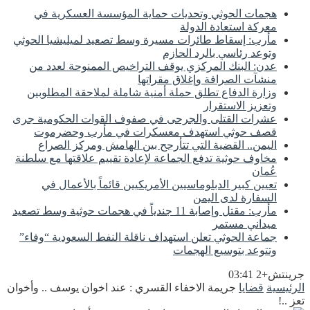
هجمات الحوثي وتحديات حماية المؤسسة العسكرية في
معركة استعادة الدولة
مأرب: إسقاط طائرات مسيرة وسط تصعيد لميليشيا الحوثي
وتوعد رئاسي بالرد الحازم
عدن: البنك المركزي يوقف التراخيص الممنوحة لعدد من
منشآت الصرافة وإغلاق مقراتها
وزارة الدفاع تطلق حملة أمنية شاملة لملاحقة المطلوبين
وتعزيز الاستقرار
عشرات القتلى والجرحى في صفوف القوات الحكومية جرى
قصف حوثي استهدف معسكرات في مأرب وحضرموت
اليمن.. القضية التي تتأرجح بين الهامش ومركز الصراع
مخاوف حوثية تدفع الجماعة لإعادة تقييم علاقتها مع سلطنة
عُمان
تعيين كبير الدبلوماسيين الأمريكيين قائماً بالأعمال في
السفارة لدى اليمن
مأرب: مقتل وإصابة 11 جندياً في هجمات حوثية وسط تصعيد
ميداني مستمر
جماعة الحوثي تعلن استهداف ناقلة النفط السعودية “وفاء”
وتتوعد بتوسيع الهجمات
جرينتش+2 03:41
الرئيسية
قضايا
جريمة الاخفاء القسري : عند اخوان يوسف .. وأخوان
تعز ..!