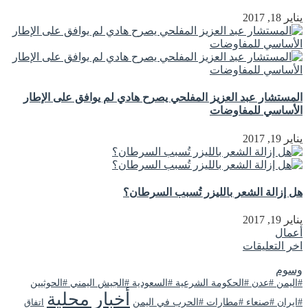
يناير 18, 2017
المستشار عبد العزيز المفلحي يصرح هادي لم يوافق على الإطار
الأساسي للمفاوضات
يناير 19, 2017
هل إزالة الشعر بالليزر تُسبب السرطان؟
يناير 19, 2017
أعمال
اخر التعليقات
وسوم
#اليمن #عدن #الحكومة الشرعية #السعودية #الجيش اليمني #الحوثيين
أخبار محلية
#ايران #صنعاء #مطارات #الحرب في اليمن
اتفاق