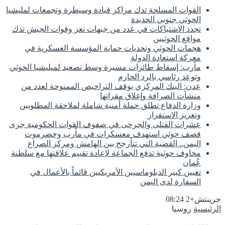
القوات المسلحة تدك مراكز قيادة وسيطرة وتجمعات لمليشيا
الحوثي جنوبي الحديدة
تجدد الاشتباكات في عدد من جبهات تعز وقوات الجيش تدك
مواقع الحوثيين
هجمات الحوثي وتحديات حماية المؤسسة العسكرية في
معركة استعادة الدولة
مأرب: إسقاط طائرات مسيرة وسط تصعيد لميليشيا الحوثي
وتوعد رئاسي بالرد الحازم
عدن: البنك المركزي يوقف التراخيص الممنوحة لعدد من
منشآت الصرافة وإغلاق مقراتها
وزارة الدفاع تطلق حملة أمنية شاملة لملاحقة المطلوبين
وتعزيز الاستقرار
عشرات القتلى والجرحى في صفوف القوات الحكومية جرى
قصف حوثي استهدف معسكرات في مأرب وحضرموت
اليمن.. القضية التي تتأرجح بين الهامش ومركز الصراع
مخاوف حوثية تدفع الجماعة لإعادة تقييم علاقتها مع سلطنة
عُمان
تعيين كبير الدبلوماسيين الأمريكيين قائماً بالأعمال في
السفارة لدى اليمن
جرينتش+2 08:24
الرئيسية
روسيا