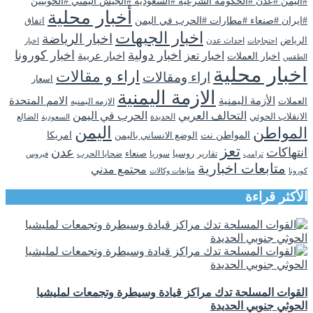
#اليمن #عدن #الحكومة الشرعية #السعودية #الجيش اليمني #الحوثيين
أخبار محلية
#ايران #صنعاء #مطارات #الحرب في اليمن
اتفاق
اخبار الجبهات
اخبار الرياضة
الرياض
احداث عدن
اخبار
احتجاجات
اخبار دولية
اخبار كورونا
اخبار تعز
اخبار عربية
اخبار العملات
الطقس
اخبار محلية
اراء و مقالات
اراء ومقالات
اسعار
الازمة اليمنية
الأزمة اليمنية
الامم المتحدة
العملات
الازمه اليمنيه
التحالف العربي
الحرب في اليمن
الانقلاب الحوثي
الحديدة
الضالع
السعودية
اليمن
المواطن
المواطن نت
الوضع الانساني باليمن
امريكا
تعز
انتهاكات
عدن
روسيا
تقارير
سوريا
صنعاء
ضحايا الحرب
فيروس
ترامب
متابعات اخبارية
مجتمع مدني
كورونا
متابعات وكالات
الأكثر قراءة
القوات المسلحة تدك مراكز قيادة وسيطرة وتجمعات لمليشيا
الحوثي جنوبي الحديدة