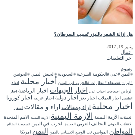
هل إزالة الشعر بالليزر تُسبب السرطان؟
يناير 19, 2017
أعمال
اخر التعليقات
وسوم
#اليمن #عدن #الحكومة الشرعية #السعودية #الجيش اليمني #الحوثيين
أخبار محلية
#ايران #صنعاء #مطارات #الحرب في اليمن
اتفاق
اخبار الجبهات
اخبار الرياضة
الرياض
احداث عدن
اخبار
احتجاجات
اخبار دولية
اخبار كورونا
اخبار تعز
اخبار عربية
اخبار العملات
الطقس
اخبار محلية
اراء و مقالات
اراء ومقالات
اسعار
الازمة اليمنية
الأزمة اليمنية
الامم المتحدة
العملات
الازمه اليمنيه
التحالف العربي
الحرب في اليمن
الانقلاب الحوثي
الحديدة
الضالع
السعودية
اليمن
المواطن
المواطن نت
الوضع الانساني باليمن
امريكا