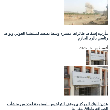
مأرب: إسقاط طائرات مسيرة وسط تصعيد لميليشيا الحوثي وتوعد
رئاسي بالرد الحازم
أغسطس 07, 2026
عدن: البنك المركزي يوقف التراخيص الممنوحة لعدد من منشآت
الصرافة وإغلاق مقراتها