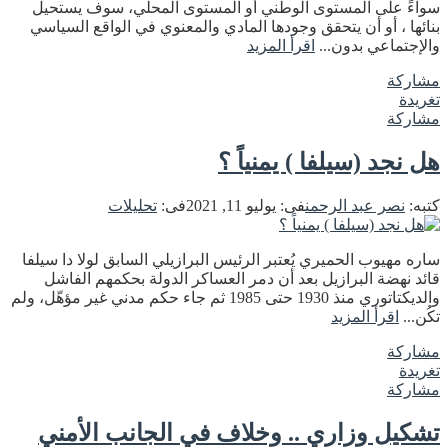
سواءً على المستوى الوطني أو المستوى المحلي، سوف يستحيل
بنائها ، أو أن يتحقق وجودها المادي والمعنوي في الواقع السياسي
والإجتماعي بدون...
اقرأ المزيد
مشاركة
تغريدة
مشاركة
هل نجد (سيلفا ) يمنياً ؟
كتبه:
نصر عبد الرحمن
فى:
يوليو 11, 2021
فى:
تحليلات
ساره مهيوب الحميري يُعتبر الرئيس البرازيلي السابق لولا دا سيلفا
قائد نهضة البرازيل بعد أن دمر العساكر الدولة بحكمهم الفاشل
والديكتاتوري منذ 1930 حتى 1985 ثم جاء حكم مدني غير مؤهّل، ولم
تكُن...
اقرأ المزيد
مشاركة
تغريدة
مشاركة
تشكيل وزاري .. وخلاف في الجانب الأمني