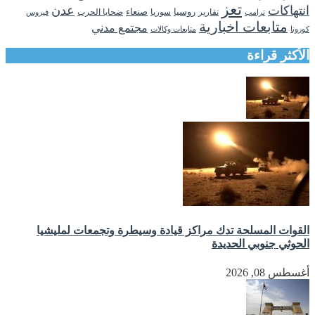
تعز
انتهاكات
عدن
روسيا
تقارير
سوريا
صنعاء
ضحايا الحرب
فيروس
ترامب
متابعات اخبارية
مجتمع مدني
كورونا
متابعات وكالات
الأكثر قراءة
القوات المسلحة تدك مراكز قيادة وسيطرة وتجمعات لمليشيا
الحوثي جنوبي الحديدة
أغسطس 08, 2026