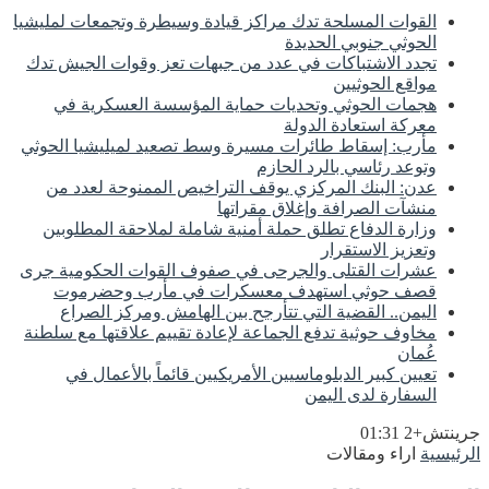
القوات المسلحة تدك مراكز قيادة وسيطرة وتجمعات لمليشيا
الحوثي جنوبي الحديدة
تجدد الاشتباكات في عدد من جبهات تعز وقوات الجيش تدك
مواقع الحوثيين
هجمات الحوثي وتحديات حماية المؤسسة العسكرية في
معركة استعادة الدولة
مأرب: إسقاط طائرات مسيرة وسط تصعيد لميليشيا الحوثي
وتوعد رئاسي بالرد الحازم
عدن: البنك المركزي يوقف التراخيص الممنوحة لعدد من
منشآت الصرافة وإغلاق مقراتها
وزارة الدفاع تطلق حملة أمنية شاملة لملاحقة المطلوبين
وتعزيز الاستقرار
عشرات القتلى والجرحى في صفوف القوات الحكومية جرى
قصف حوثي استهدف معسكرات في مأرب وحضرموت
اليمن.. القضية التي تتأرجح بين الهامش ومركز الصراع
مخاوف حوثية تدفع الجماعة لإعادة تقييم علاقتها مع سلطنة
عُمان
تعيين كبير الدبلوماسيين الأمريكيين قائماً بالأعمال في
السفارة لدى اليمن
جرينتش+2 01:31
الرئيسية
اراء ومقالات