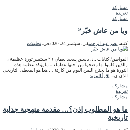
مشاركة
تغريدة
مشاركة
ويا من عاش خبّر”
كتبه:
نصر عبد الرحمن
فى:
سبتمبر 24, 2020
فى:
تحليلات
المواطن/ كتابات ـ د. ياسين سعيد نعمان ٢٦ سبتمبر ثورة عظيمة ،
والذين قاموا بها وضحوا من أجلها عظماء .. ما يؤكد عظمة هذه
الثورة هو ما يجتاح اليمن اليوم من كارثة … هذا هو المعطى التاريخي
الذي ي...
اقرأ المزيد
مشاركة
تغريدة
مشاركة
ما هو المطلوب إذن؟… مقدمة منهجية جدلية
تاريخية