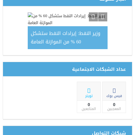
وزير النفط: إيرادات النفط ستشكل
منظم
 في السياق
60 % من الموازنة العامة
الفوضى النا
 تحليلية ــ
 10)
عداد الشبكات الاجتماعية
فيس بوك
تويتر
0
0
المعجبين
المتابعين
شبكات التواصل