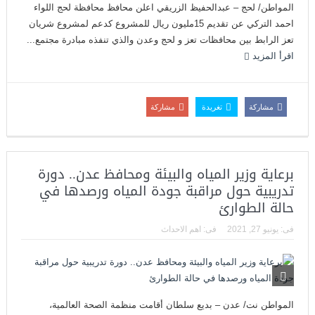
المواطن/ لحج – عبدالحفيظ الزريقي اعلن محافظ محافظة لحج اللواء
احمد التركي عن تقديم 15مليون ريال للمشروع كدعم لمشروع شريان
تعز الرابط بين محافظات تعز و لحج وعدن والذي تنفذه مبادرة مجتمع...
اقرأ المزيد
مشاركة
تغريدة
مشاركة
برعاية وزير المياه والبيئة ومحافظ عدن.. دورة
تدريبية حول مراقبة جودة المياه ورصدها في
حالة الطوارئ
فى:
يونيو 27, 2021
فى:
اهم الاحداث
المواطن نت/ عدن – بديع سلطان أقامت منظمة الصحة العالمية،