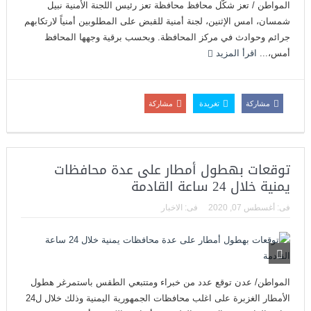
المواطن / تعز شكّل محافظ محافظة تعز رئيس اللجنة الأمنية نبيل
شمسان، امس الإثنين، لجنة أمنية للقبض على المطلوبين أمنياً لارتكابهم
جرائم وحوادث في مركز المحافظة. وبحسب برقية وجهها المحافظ
أمس،...
اقرأ المزيد
مشاركة
تغريدة
مشاركة
توقعات بهطول أمطار على عدة محافظات
يمنية خلال 24 ساعة القادمة
فى:
أغسطس 07, 2020
فى:
الاخبار
المواطن/ عدن توقع عدد من خبراء ومتتبعي الطقس باستمرغر هطول
الأمطار الغزبرة على اغلب محافظات الجمهورية اليمنية وذلك خلال ل24