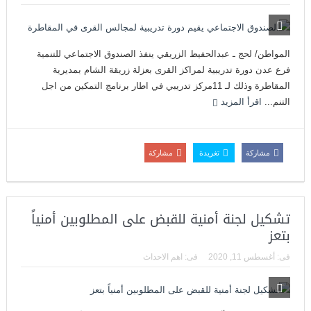
المواطن/ لحج ـ عبدالحفيظ الزريقي ينفذ الصندوق الاجتماعي للتنمية
فرع عدن دورة تدريبية لمراكز القرى بعزلة زريقة الشام بمديرية
المقاطرة وذلك لـ 11مركز تدريبي في اطار برنامج التمكين من اجل
التنم...
اقرأ المزيد
مشاركة
تغريدة
مشاركة
تشكيل لجنة أمنية للقبض على المطلوبين أمنياً
بتعز
فى:
أغسطس 11, 2020
فى:
اهم الاحداث