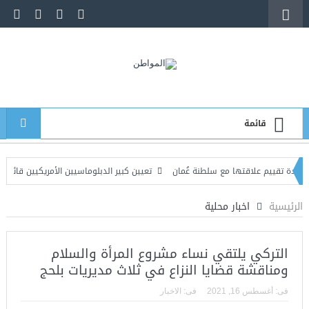
قائمة
يم علاقتها مع سلطنة عُمان
تعيين كبير الدبلوماسيين الأمريكيين قائماً بالأعمال ف
تفرقة في صنعاء وعمران والجوف تسفر عن قتيل وعدد من المصابين
الرئيسية
اخبار محلية
التركي يلتقي نساء مشروع المرأة والسلام
ومناقشة قضايا النزاع في ثلاث مديريات بلحج
فى:
أغسطس 16, 2021
فى:
الاخبار