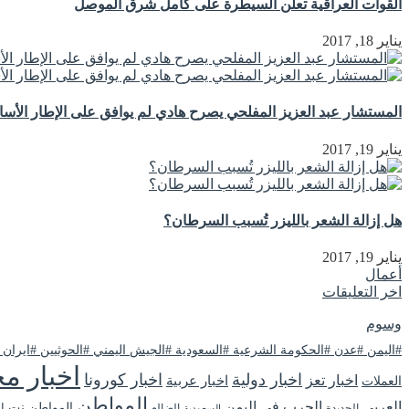
القوات العراقية تعلن السيطرة على كامل شرق الموصل
يناير 18, 2017
المستشار عبد العزيز المفلحي يصرح هادي لم يوافق على الإطار الأ
يناير 19, 2017
هل إزالة الشعر بالليزر تُسبب السرطان؟
يناير 19, 2017
أعمال
اخر التعليقات
وسوم
#اليمن #عدن #الحكومة الشرعية #السعودية #الجيش اليمني #الحوثيين #ايران
اخبار مح
اخبار دولية
اخبار كورونا
اخبار تعز
اخبار عربية
العملات
المواطن
العربي
الحرب في اليمن
المواطن نت
ا
الحديدة
الضالع
السعودية