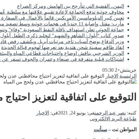
اليمن.. القضية التي تتأرجح بين الهامش ومركز الصراع
مخاوف حوثية تدفع الجماعة لإعادة تقييم علاقتها مع سلطنة عُم
تعيين كبير الدبلوماسيين الأمريكيين قائماً بالأعمال في السفارة 
مأرب: مقتل وإصابة 11 جندياً في هجمات حوثية وسط تصعيد ميداني مستمر
جماعة الحوثي تعلن استهداف ناقلة النفط السعودية “وفاء” وتتو
صدور كتاب “أيلول: الشاهد والشهيد” لتخليد ذكرى الطفل أيلول و
وزير الدفاع يوضح أسباب تأخر مرتبات أبريل ويكشف رفض قادة 
إنقاذ طاقم سفينة شحن هندية بعد تعرضها لهجوم قبالة الحديدة
الوزير الشرجبي يناقش اوضاع واحتياجات قطاعي المياه والبيئة
اشتباكات قبلية متفرقة في صنعاء وعمران والجوف تسفر عن ق
جرينتش+2 05:30
الرئيسية
الاخبار
التوقيع على اتفاقية لتعزيز احتياج محافظتي عدن ولح
التوقيع على اتفاقية لتعزيز احتيا
كتبه:
نصر عبد الرحمن
فى:
يونيو 24, 2021
فى:
الاخبار
طباعة
البريد الالكترونى
المواطن نت –
سبأنت