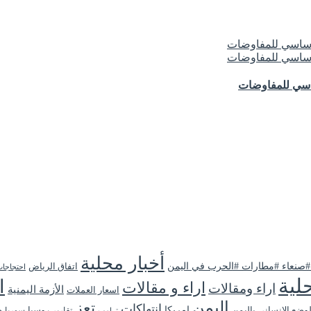
ساسي للمفاوضات
أخبار محلية
 #صنعاء #مطارات #الحرب في اليمن
اتفاق الرياض
احتجاجا
لية
ا
اراء و مقالات
اراء ومقالات
الأزمة اليمنية
اسعار العملات
اليمن
تعز
انتهاكات
لوضع الانساني باليمن
امريكا
روسيا
تقارير
سوريا
ص
ترامب