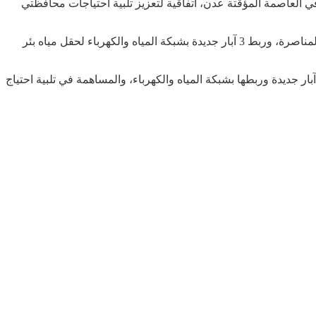
ي العاصمة المؤقتة عدن، اتفاقية لتعزيز تلبية احتياجات محافظتي
ويتضمن المشروع الذي سينفذ في محافظتي عدن ولحج توريد وتركيب واختبار 12 مضخة ومحركات كهربائية غاطسة لحقلي مياه بئر ناصر والمناصرة، وربط 3 آبار جديدة بشبكة المياه والكهرباء لحقل مياه بئر
قب التوقيع، أشار الوزير الى أهمية المشروع لزيادة الإنتاج اليومي 7500 متر مكعب، من خلال توفير 12 مضخة مع ملحقاتها وإعادة تأهيل 3 آبار جديدة وربطها بشبكة المياه والكهرباء، والمساهمة في تلبية احتياج