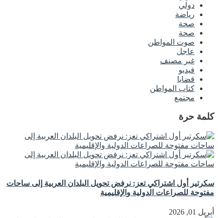
دولي
رياضة
صحة
صحة
صوت المواطن
عاجل
غير مصنف
فيديو
قضايا
كتاب المواطن
مجتمع
كلمة حرة
سكرتير أول اشتراكي تعز: نرفض تحويل البلدان العربية إلى ساحات
مفتوحة للصراعات الدولية والإقليمية
أبريل 01, 2026