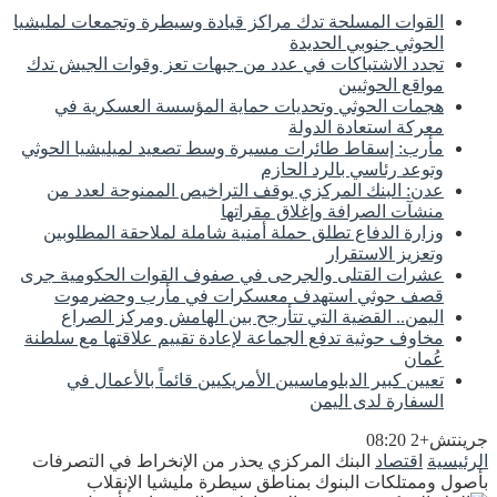
القوات المسلحة تدك مراكز قيادة وسيطرة وتجمعات لمليشيا
الحوثي جنوبي الحديدة
تجدد الاشتباكات في عدد من جبهات تعز وقوات الجيش تدك
مواقع الحوثيين
هجمات الحوثي وتحديات حماية المؤسسة العسكرية في
معركة استعادة الدولة
مأرب: إسقاط طائرات مسيرة وسط تصعيد لميليشيا الحوثي
وتوعد رئاسي بالرد الحازم
عدن: البنك المركزي يوقف التراخيص الممنوحة لعدد من
منشآت الصرافة وإغلاق مقراتها
وزارة الدفاع تطلق حملة أمنية شاملة لملاحقة المطلوبين
وتعزيز الاستقرار
عشرات القتلى والجرحى في صفوف القوات الحكومية جرى
قصف حوثي استهدف معسكرات في مأرب وحضرموت
اليمن.. القضية التي تتأرجح بين الهامش ومركز الصراع
مخاوف حوثية تدفع الجماعة لإعادة تقييم علاقتها مع سلطنة
عُمان
تعيين كبير الدبلوماسيين الأمريكيين قائماً بالأعمال في
السفارة لدى اليمن
جرينتش+2 08:20
الرئيسية
اقتصاد
البنك المركزي يحذر من الإنخراط في التصرفات
بأصول وممتلكات البنوك بمناطق سيطرة مليشيا الإنقلاب