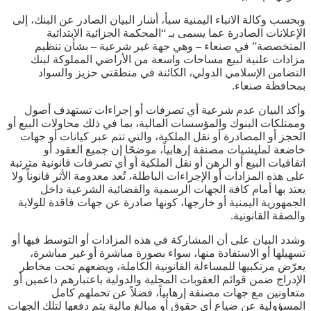
وبحسب وكالة الانباء اليمنية سبأ، أشار البيان الصادر عن البنك، إلى
الإعلانات الصادرة عما يسمى بـ “المحكمة الجزائية الابتدائية
المتخصصة” في صنعاء – وهي جهة غير شرعية – بشأن تنظيم
مزادات علنية لبيع مساحات واسعة من الأراضي المملوكة لبنك
التضامن الإسلامي الدولي، الكائنة في منطقتي حزيز والسواد
بمحافظة صنعاء.
‎وأكد البيان عدم شرعية أي تصرفات أو إجراءات تستهدف أصول
وممتلكات البنوك والمؤسسات المالية، بما في ذلك محاولات البيع أو
الحجز أو المصادرة أو نقل الملكية، والتي تتم عبر كيانات أو جهات
خاضعة لمليشيات مصنفة إرهابياً، موضحًا إن جميع العقود أو
اتفاقيات البيع أو الرهن أو نقل الملكية أو أي تصرفات قانونية مترتبة
على هذه المزادات أو الإجراءات الباطلة، تُعد معدومة الأثر قانوناً ولا
يعتد بها أمام كافة الجهات الرسمية والقضائية الشرعية داخل
الجمهورية اليمنية أو خارجها، كونها صادرة عن جهات فاقدة للولاية
والصفة القانونية.
وشدد البيان على أن المشاركة في هذه المزادات أو التوسط فيها أو
تسهيلها أو الاستفادة منها، سواء بصورة مباشرة أو غير مباشرة،
يعرّض مرتكبيها للمساءلة القانونية الكاملة، ويضعهم تحت مخاطر
الإدراج ضمن قوائم العقوبات المحلية والدولية باعتبارهم داعمين أو
متعاونين مع جهات مصنفة إرهابياً، فضلاً عن تحملهم كامل
المسؤولية عن ضياع أي حقوق أو مبالغ مالية يتم دفعها لتلك الجهات