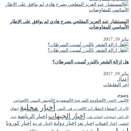
المستشار عبد العزيز المفلحي يصرح هادي لم يوافق على الإطار
الأساسي للمفاوضات
يناير 19, 2017
هل إزالة الشعر بالليزر تُسبب السرطان؟
يناير 19, 2017
أعمال
اخر التعليقات
وسوم
#اليمن #عدن #الحكومة الشرعية #السعودية #الجيش اليمني #الحوثيين
أخبار محلية
#ايران #صنعاء #مطارات #الحرب في اليمن
اتفاق
اخبار الجبهات
اخبار الرياضة
الرياض
احداث عدن
اخبار
احتجاجات
اخبار دولية
اخبار كورونا
اخبار تعز
اخبار عربية
اخبار العملات
الطقس