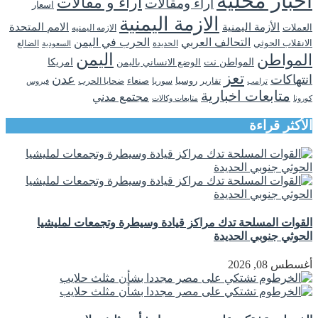
اخبار محلية
اراء و مقالات
اراء ومقالات
اسعار
الازمة اليمنية
الأزمة اليمنية
الامم المتحدة
العملات
الازمه اليمنيه
التحالف العربي
الحرب في اليمن
الانقلاب الحوثي
الحديدة
الضالع
السعودية
اليمن
المواطن
المواطن نت
الوضع الانساني باليمن
امريكا
تعز
انتهاكات
عدن
روسيا
تقارير
سوريا
صنعاء
ضحايا الحرب
فيروس
ترامب
متابعات اخبارية
مجتمع مدني
كورونا
متابعات وكالات
الأكثر قراءة
القوات المسلحة تدك مراكز قيادة وسيطرة وتجمعات لمليشيا
الحوثي جنوبي الحديدة
أغسطس 08, 2026