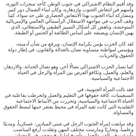
وقد أُقيم النظام الاشتراكي في جنوب الوطن كأحد منجزات الثورة،
وأسهم في انتعاش الجنوب وازدهاره، وكان لبناء الشمال دور كبير
ومشاركة أبناء الجنوب بهذا الانتعاش الحضاري على حد سواء، كما
وقف الحزب في مواجهة الاستغلال الرأسمالي العالمي والإمبريالية
المتوحشة، وناهض كل أشكال التمييز الطبقي والاستعلائي، الذي
يهين الإنسان ويصنفه على أساس الطائفة أو الجنس أو الطبقة.
لقد كان الحزب يؤمن بكرامة الإنسان، ويرفع من شأن آدميته،
ويؤسس لمواطنة متساوية تصان بالعدالة والقانون، في إطار دولة
الحقوق والحريات.
كما تصدّر الحزب الاشتراكي نضالًا آخر، وهو نضال الحداثة، والازدهار،
والعلم، والعمل، وتكافؤ الفرص بين المرأة والرجل في الحياة
الاجتماعية والسياسية.
فقد نالت المرأة الجنوبية، في
السبعينيات، كافة حقوقها في التعليم والعمل وانخرطت بفاعلية في
الحياة الاجتماعية والسياسية، وتحررت من الأنماط الاجتماعية
التقليدية التي كانت تقيد المرأة في محيط يفتقر حينها لبسط الحقوق
والمساواة.
وقد سابقت إمرأة الجنوب الرجل في شتى الميادين: عسكرياً، ومدنيًا
وعلمياً، وتجاريًا ومارست مختلف المهن وتقلدت أرفع المناصب
وأبدعت في الفن والعمل، وأصبح لها تاريخ محفور في الوجدان