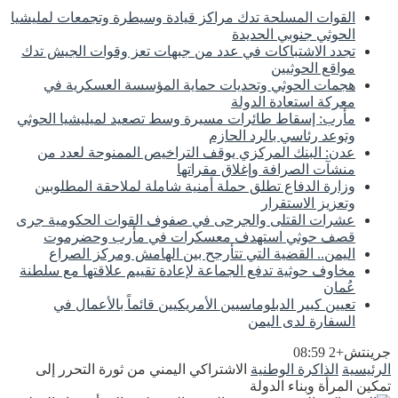
القوات المسلحة تدك مراكز قيادة وسيطرة وتجمعات لمليشيا
الحوثي جنوبي الحديدة
تجدد الاشتباكات في عدد من جبهات تعز وقوات الجيش تدك
مواقع الحوثيين
هجمات الحوثي وتحديات حماية المؤسسة العسكرية في
معركة استعادة الدولة
مأرب: إسقاط طائرات مسيرة وسط تصعيد لميليشيا الحوثي
وتوعد رئاسي بالرد الحازم
عدن: البنك المركزي يوقف التراخيص الممنوحة لعدد من
منشآت الصرافة وإغلاق مقراتها
وزارة الدفاع تطلق حملة أمنية شاملة لملاحقة المطلوبين
وتعزيز الاستقرار
عشرات القتلى والجرحى في صفوف القوات الحكومية جرى
قصف حوثي استهدف معسكرات في مأرب وحضرموت
اليمن.. القضية التي تتأرجح بين الهامش ومركز الصراع
مخاوف حوثية تدفع الجماعة لإعادة تقييم علاقتها مع سلطنة
عُمان
تعيين كبير الدبلوماسيين الأمريكيين قائماً بالأعمال في
السفارة لدى اليمن
جرينتش+2 08:59
الرئيسية
الذاكرة الوطنية
الاشتراكي اليمني من ثورة التحرر إلى
تمكين المرأة وبناء الدولة