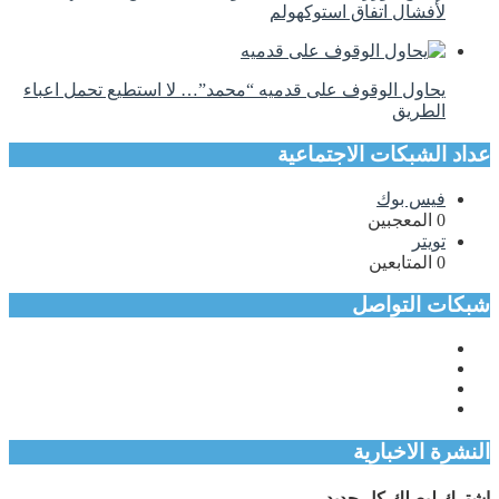
لأفشال اتفاق استوكهولم
يحاول الوقوف على قدميه “محمد”… لا استطيع تحمل اعباء
الطريق
عداد الشبكات الاجتماعية
فيس بوك
0
المعجبين
تويتر
0
المتابعين
شبكات التواصل
النشرة الاخبارية
اشترك ليصلك كل جديد.