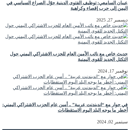
عيبان السامعي: توظيف الفتوى الدينية حوّل الصراع السياسي في
اليمن إلى حرب إقصاء وكراهية
ديسمبر 27, 2025
حديث خاص مع نائب الأمين العام للحزب الاشتراكي اليمني حول
التكتل الجديد للقوى اليمنية
نوفمبر 17, 2024
في حوار مع “اندبندنت عربية” .. أمين عام الحزب الاشتراكي اليمني:
أخطر ما يوجه البلد اليوم الاستقطابات
سبتمبر 02, 2024