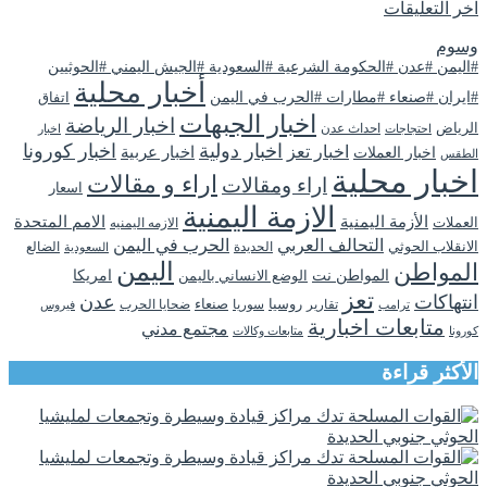
اخر التعليقات
وسوم
#اليمن #عدن #الحكومة الشرعية #السعودية #الجيش اليمني #الحوثيين
أخبار محلية
#ايران #صنعاء #مطارات #الحرب في اليمن
اتفاق
اخبار الجبهات
اخبار الرياضة
الرياض
احداث عدن
اخبار
احتجاجات
اخبار دولية
اخبار كورونا
اخبار تعز
اخبار عربية
اخبار العملات
الطقس
اخبار محلية
اراء و مقالات
اراء ومقالات
اسعار
الازمة اليمنية
الأزمة اليمنية
الامم المتحدة
العملات
الازمه اليمنيه
التحالف العربي
الحرب في اليمن
الانقلاب الحوثي
الحديدة
الضالع
السعودية
اليمن
المواطن
المواطن نت
الوضع الانساني باليمن
امريكا
تعز
انتهاكات
عدن
روسيا
تقارير
سوريا
صنعاء
ضحايا الحرب
فيروس
ترامب
متابعات اخبارية
مجتمع مدني
كورونا
متابعات وكالات
الأكثر قراءة