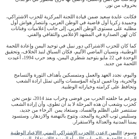
بحروف من نور.
فكانت عايدة سعيد ضمن قيادة اللجنة المركزية للحزب الاشتراكي،
وحميدة زكريا أول قاضية في الوطن العربي، وانتصار هواش أول
مظليه على مستوى الوطن العربي، إلى جانب إعلاميات وفنانات
كان لهن الصدارة في المشهد الإعلامي والثقافي والفني.
كما كان للحزب الاشتراكي دور نبيل في توحيد اليمن وإعادة اللحمة
الوطنية، ونسيان الماضي الأليم، فكان السباق لنبذ الخلاف، وتحقيق
الوحدة في 22 مايو بتوحيد شطري اليمن، وبعد حرب 1994، أعيدت
اللحمة من جديد.
واليوم، نجدد العهد والعمل ومتمسكين بأهداف الثورة والتسامح
والحرية، وداعمين لدولة المؤسسات والتي تمثل ارادة الشعب
وتحافظ على كرامته وخياراته الوطنية.
وبرغم ما خلفته الحرب من فوضى وخراب منذ 2014، نؤمن نحن
كحزب وشعب أن هذه المرحلة لا بد أن تطوى، وأن إرادة الشعب
ستنتصر على الظلم والفساد، وستعاد يمن الرخاء من جديد،
وستلبس ثوب الحرية والمجد، وتتوج بالنهضة والازدهار، وستسود
يمننا المدنية والعدالة والاستقرار.
وسوم:
#اليمن #عدن #الحزب الإشتراكي اليمني #الاعياد الوطنية
اليمنية #الحقوق والحريات #المرأة اليمنية #الاستقلال اليمني