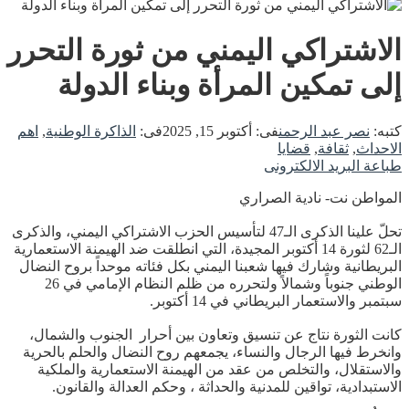
الاشتراكي اليمني من ثورة التحرر
إلى تمكين المرأة وبناء الدولة
كتبه:
نصر عبد الرحمن
فى:
أكتوبر 15, 2025
فى:
الذاكرة الوطنية
,
اهم
الاحداث
,
ثقافة
,
قضايا
طباعة
البريد الالكترونى
المواطن نت- نادية الصراري
تحلّ علينا الذكرى الـ47 لتأسيس الحزب الاشتراكي اليمني، والذكرى
الـ62 لثورة 14 أكتوبر المجيدة، التي انطلقت ضد الهيمنة الاستعمارية
البريطانية وشارك فيها شعبنا اليمني بكل فئاته موحداً بروح النضال
الوطني جنوباً وشمالاً ولتحرره من ظلم النظام الإمامي في 26
سبتمبر والاستعمار البريطاني في 14 أكتوبر.
كانت الثورة نتاج عن تنسيق وتعاون بين أحرار الجنوب والشمال،
وانخرط فيها الرجال والنساء، يجمعهم روح النضال والحلم بالحرية
والاستقلال، والتخلص من عقد من الهيمنة الاستعمارية والملكية
الاستبدادية، تواقين للمدنية والحداثة ، وحكم العدالة والقانون.