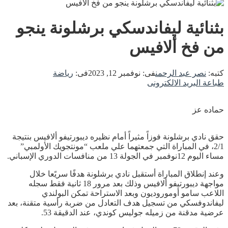
بثنائية ليفاندسكي برشلونة ينجو
من فخ ألافيس
كتبه:
نصر عبد الرحمن
فى:
نوفمبر 12, 2023
فى:
رياضة
طباعة
البريد الالكترونى
حماده عز
حقق نادي برشلونة فوزاً مثيراً أمام نظيره ديبورتيفو ألافيس بنتيجة
2/1، في المباراة التي جمعتهما علي ملعب “مونتجويك الأولمبي”
مساء اليوم 12نوفمبر في الجولة 13 من منافسات الدوري الإسباني.
وعند إنطلاق المباراة أستقبل نادي برشلونة هدفًا سريًعا خلال
مواجهة ديبورتيفو ألافيس وذلك بعد مرور 18 ثانية فقط سجله
اللاعب سامو أوموروديون وبعد الاستراحة تمكن البولندي
ليفاندوفسكي من تسجيل هدف التعادل من ضربة رأسية متقنة، بعد
عرضية مدقنة من زميله جوليس كوندي، عند الدقيقة 53.