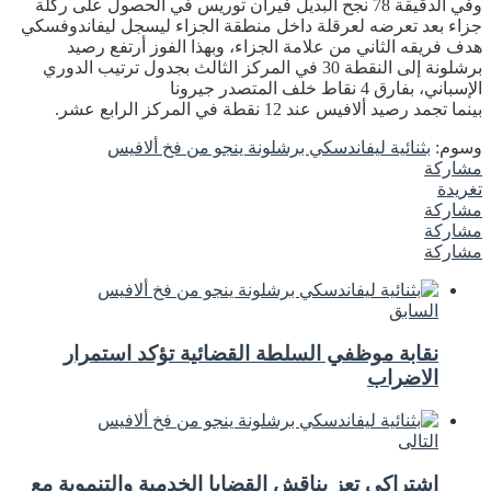
وفي الدقيقة 78 نجح البديل فيران توريس في الحصول على ركلة
جزاء بعد تعرضه لعرقلة داخل منطقة الجزاء ليسجل ليفاندوفسكي
هدف فريقه الثاني من علامة الجزاء، وبهذا الفوز أرتفع رصيد
برشلونة إلى النقطة 30 في المركز الثالث بجدول ترتيب الدوري
الإسباني، بفارق 4 نقاط خلف المتصدر جيرونا
بينما تجمد رصيد ألافيس عند 12 نقطة في المركز الرابع عشر.
وسوم:
بثنائية ليفاندسكي برشلونة ينجو من فخ ألافيس
مشاركة
تغريدة
مشاركة
مشاركة
مشاركة
السابق
نقابة موظفي السلطة القضائية تؤكد استمرار
الاضراب
التالى
اشتراكي تعز يناقش القضايا الخدمية والتنموية مع