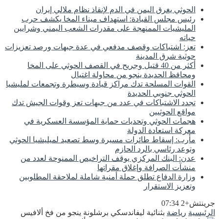
الحوثي يغرق اليمن في الدم لإنقاذ نظام ملالي إيران
رئيس مجلس القيادة: استهداف ميناء المخا يكشف حرب
المليشيات الممنهجة على مقدرات الشعب اليمني وشرايين
حياته
تعز: اشتباكات وقصف مدفعي في عدة جبهات ورصد تعزيزات
حوثية شرق المدينة
أكثر من 40 قتيل وجريح في القصف الحوثي على المخا
ومحافظ الحديدة ينجو من محاولة اغتيال
القوات المسلحة تدك مراكز قيادة وسيطرة وتجمعات لمليشيا
الحوثي جنوبي الحديدة
تجدد الاشتباكات في عدد من جبهات تعز وقوات الجيش تدك
مواقع الحوثيين
هجمات الحوثي وتحديات حماية المؤسسة العسكرية في
معركة استعادة الدولة
مأرب: إسقاط طائرات مسيرة وسط تصعيد لميليشيا الحوثي
وتوعد رئاسي بالرد الحازم
عدن: البنك المركزي يوقف التراخيص الممنوحة لعدد من
منشآت الصرافة وإغلاق مقراتها
وزارة الدفاع تطلق حملة أمنية شاملة لملاحقة المطلوبين
وتعزيز الاستقرار
جرينتش+2 07:34
الرئيسية
رياضة
بثنائية ليفاندسكي برشلونة ينجو من فخ ألافيس