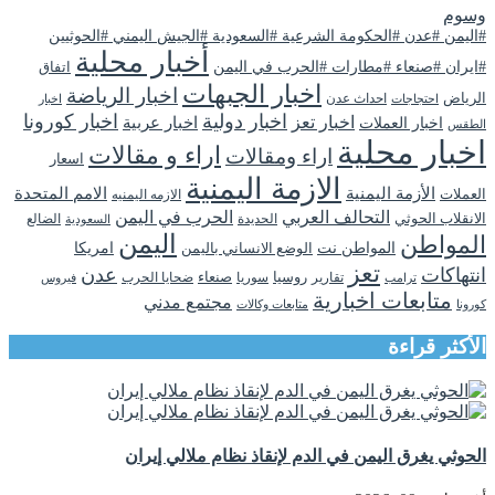
وسوم
#اليمن #عدن #الحكومة الشرعية #السعودية #الجيش اليمني #الحوثيين
أخبار محلية
#ايران #صنعاء #مطارات #الحرب في اليمن
اتفاق
اخبار الجبهات
اخبار الرياضة
الرياض
احداث عدن
اخبار
احتجاجات
اخبار دولية
اخبار كورونا
اخبار تعز
اخبار عربية
اخبار العملات
الطقس
اخبار محلية
اراء و مقالات
اراء ومقالات
اسعار
الازمة اليمنية
الأزمة اليمنية
الامم المتحدة
العملات
الازمه اليمنيه
التحالف العربي
الحرب في اليمن
الانقلاب الحوثي
الحديدة
الضالع
السعودية
اليمن
المواطن
المواطن نت
الوضع الانساني باليمن
امريكا
تعز
انتهاكات
عدن
روسيا
تقارير
سوريا
صنعاء
ضحايا الحرب
فيروس
ترامب
متابعات اخبارية
مجتمع مدني
كورونا
متابعات وكالات
الأكثر قراءة
الحوثي يغرق اليمن في الدم لإنقاذ نظام ملالي إيران