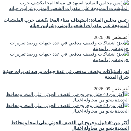
رئيس مجلس القيادة: استهداف ميناء المخا يكشف حرب المليشيات
الممنهجة على مقدرات الشعب اليمني وشرايين حياته
أغسطس 09, 2026
تعز: اشتباكات وقصف مدفعي في عدة جبهات ورصد تعزيزات حوثية
شرق المدينة
أغسطس 09, 2026
أكثر من 40 قتيل وجريح في القصف الحوثي على المخا ومحافظ
الحديدة ينجو من محاولة اغتيال