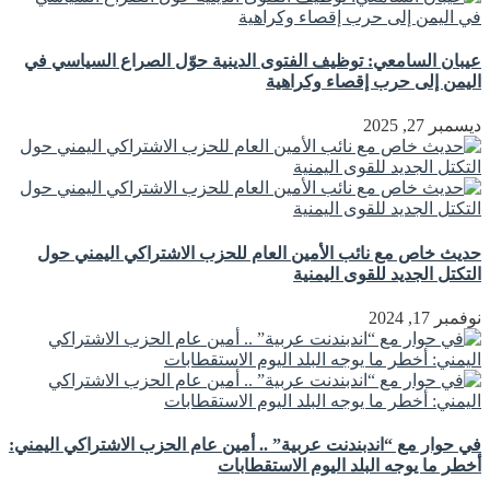
عيبان السامعي: توظيف الفتوى الدينية حوّل الصراع السياسي في
اليمن إلى حرب إقصاء وكراهية
ديسمبر 27, 2025
حديث خاص مع نائب الأمين العام للحزب الاشتراكي اليمني حول
التكتل الجديد للقوى اليمنية
نوفمبر 17, 2024
في حوار مع “اندبندنت عربية” .. أمين عام الحزب الاشتراكي اليمني:
أخطر ما يوجه البلد اليوم الاستقطابات