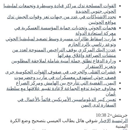
القوات المسلحة تدك مراكز قيادة وسيطرة وتجمعات لمليشيا
الحوثي جنوبي الحديدة
تجدد الاشتباكات في عدد من جبهات تعز وقوات الجيش تدك
مواقع الحوثيين
هجمات الحوثي وتحديات حماية المؤسسة العسكرية في
معركة استعادة الدولة
مأرب: إسقاط طائرات مسيرة وسط تصعيد لميليشيا الحوثي
وتوعد رئاسي بالرد الحازم
عدن: البنك المركزي يوقف التراخيص الممنوحة لعدد من
منشآت الصرافة وإغلاق مقراتها
وزارة الدفاع تطلق حملة أمنية شاملة لملاحقة المطلوبين
وتعزيز الاستقرار
عشرات القتلى والجرحى في صفوف القوات الحكومية جرى
قصف حوثي استهدف معسكرات في مأرب وحضرموت
اليمن.. القضية التي تتأرجح بين الهامش ومركز الصراع
مخاوف حوثية تدفع الجماعة لإعادة تقييم علاقتها مع سلطنة
عُمان
تعيين كبير الدبلوماسيين الأمريكيين قائماً بالأعمال في
السفارة لدى اليمن
جرينتش+2 10:38
الرئيسية
الاخبار
شوقي هائل يطالب العيسي بتصحيح وضع الكرة
اليمنية