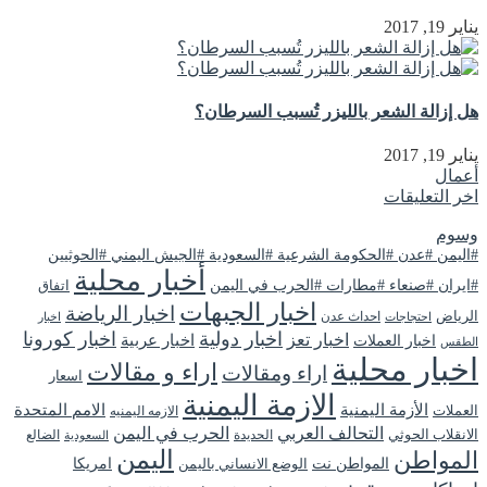
يناير 19, 2017
هل إزالة الشعر بالليزر تُسبب السرطان؟
يناير 19, 2017
أعمال
اخر التعليقات
وسوم
#اليمن #عدن #الحكومة الشرعية #السعودية #الجيش اليمني #الحوثيين
أخبار محلية
#ايران #صنعاء #مطارات #الحرب في اليمن
اتفاق
اخبار الجبهات
اخبار الرياضة
الرياض
احداث عدن
اخبار
احتجاجات
اخبار دولية
اخبار كورونا
اخبار تعز
اخبار عربية
اخبار العملات
الطقس
اخبار محلية
اراء و مقالات
اراء ومقالات
اسعار
الازمة اليمنية
الأزمة اليمنية
الامم المتحدة
العملات
الازمه اليمنيه
التحالف العربي
الحرب في اليمن
الانقلاب الحوثي
الحديدة
الضالع
السعودية
اليمن
المواطن
المواطن نت
الوضع الانساني باليمن
امريكا