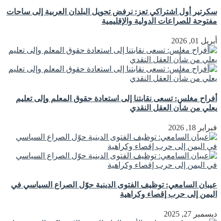
سكرتير أول اشتراكي تعز: نرفض تحويل البلدان العربية إلى ساحات
مفتوحة للصراعات الدولية والإقليمية
أبريل 01, 2026
أفراح مغلس: تسعى نقابتنا إلى استعادة حقوق المعلم وإلى تعليم
يعلي من شأن العقل النقدي
فبراير 18, 2026
عيبان السامعي: توظيف الفتوى الدينية حوّل الصراع السياسي في
اليمن إلى حرب إقصاء وكراهية
ديسمبر 27, 2025