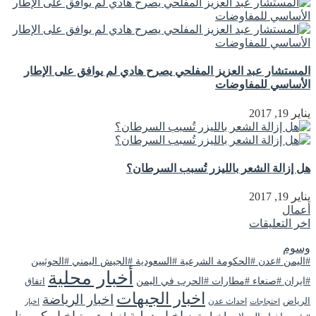
المستشار عبد العزيز المفلحي يصرح هادي لم يوافق على الإطار
الأساسي للمفاوضات
يناير 19, 2017
هل إزالة الشعر بالليزر تُسبب السرطان؟
يناير 19, 2017
أعمال
اخر التعليقات
وسوم
#اليمن #عدن #الحكومة الشرعية #السعودية #الجيش اليمني #الحوثيين
أخبار محلية
#ايران #صنعاء #مطارات #الحرب في اليمن
اتفاق
اخبار الجبهات
اخبار الرياضة
الرياض
احداث عدن
اخبار
احتجاجات