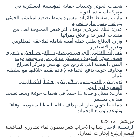
هجمات الحوثي وتحديات حماية المؤسسة العسكرية في
معركة استعادة الدولة
مأرب: إسقاط طائرات مسيرة وسط تصعيد لميليشيا الحوثي
وتوعد رئاسي بالرد الحازم
عدن: البنك المركزي يوقف التراخيص الممنوحة لعدد من
منشآت الصرافة وإغلاق مقراتها
وزارة الدفاع تطلق حملة أمنية شاملة لملاحقة المطلوبين
وتعزيز الاستقرار
عشرات القتلى والجرحى في صفوف القوات الحكومية جرى
قصف حوثي استهدف معسكرات في مأرب وحضرموت
اليمن.. القضية التي تتأرجح بين الهامش ومركز الصراع
مخاوف حوثية تدفع الجماعة لإعادة تقييم علاقتها مع سلطنة
عُمان
تعيين كبير الدبلوماسيين الأمريكيين قائماً بالأعمال في
السفارة لدى اليمن
مأرب: مقتل وإصابة 11 جندياً في هجمات حوثية وسط تصعيد
ميداني مستمر
جماعة الحوثي تعلن استهداف ناقلة النفط السعودية “وفاء”
وتتوعد بتوسيع الهجمات
جرينتش+2 02:45
الرئيسية
الاخبار
شباب الأحزاب بتعز يقيمون لقاء تشاوري لمناقشة
قضية إرتفاع إيجارات المنازل