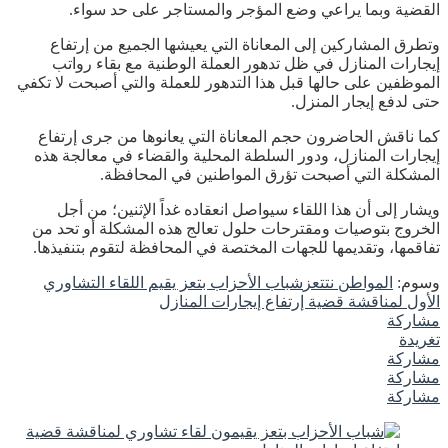
القضية وبما يراعي وضع المؤجر والمستاجر على حد سواء.
وتطرق المشاركين إلى المعاناة التي يعيشها الجميع من إرتفاع
إيجارات المنازل في ظل تدهور العملة الوطنية مع بقاء رواتب
الموظفين على حالها قبل هذا التدهور للعملة والتي أصبحت لا تكفي
حتى لدفع إيجار المنزل.
كما ناقش الحاضرون حجم المعاناة التي يعانوها من جرى إرتفاع
إيجارات المنازل، ودور السلطة المحلية والقضاء في معالجة هذه
المشكلة التي أصبحت تؤرق المواطنين في المحافظة.
ويشار إلى أن هذا اللقاء سيواصل انعقاده غداً الإثنين؛ من أجل
الخروج بتوصيات ومقترحات حلول تعالج هذه المشكلة أو تحد من
تفاقمها، وتقديمها للجهات المختصة في المحافظة لتقوم بتنفيذها.
وسوم:
المواطن نت
تعز
شباب الأحزاب بتعز يقيم اللقاء التشاوري
الأول لمناقشة قضية إرتفاع إيجارات المنازل
مشاركة
تغريدة
مشاركة
مشاركة
مشاركة