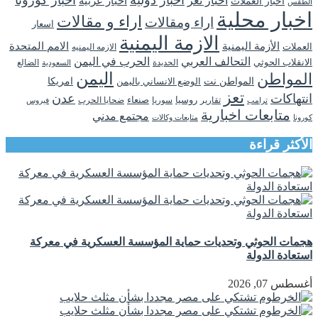
اخبار دولية
اخبار كورونا
اخبار تعز
اخبار عربية
اخبار العملات
الطقس
اخبار محلية
اراء و مقالات
اراء ومقالات
اسعار
الازمة اليمنية
الأزمة اليمنية
الامم المتحدة
العملات
الازمه اليمنيه
التحالف العربي
الحرب في اليمن
الانقلاب الحوثي
الحديدة
الضالع
السعودية
اليمن
المواطن
المواطن نت
الوضع الانساني باليمن
امريكا
تعز
انتهاكات
عدن
روسيا
تقارير
سوريا
صنعاء
ضحايا الحرب
فيروس
ترامب
متابعات اخبارية
مجتمع مدني
كورونا
متابعات وكالات
الأكثر قراءة
هجمات الحوثي وتحديات حماية المؤسسة العسكرية في معركة
استعادة الدولة
أغسطس 07, 2026