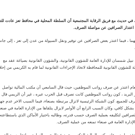
 في حديث مع فريق الرقابة المجتمعية أن السلطة المحلية في محافظ تعز عادت للتع
اعتذار الصرافين عن مواصلة الصرف.
ا ، فيما اعتذر بعض الصرافين عن توفير ونقل السيولة من عدن إلى تعز ، إلى جان
يل شمسان للإدارة العامة للشؤون القانونية، والشؤون القانونية بصياغة عقد مع
ة للشؤون القانونية للمحافظة لاتخاذ الإجراءات القانونية لما قام به الكريمي من إخل
لعام اعتذر عن صرف رواتب الموظفين، حيث قال السامعي أن مكتب المالية تواصل
 البريد ، كون رواتب الموظفين كانت تصرف قبل الحرب عبره ، غير أن الريمي قال 
 للجميع، كون الشبكة الرئيسية لاتزال مرتبطة بصنعاء، فيما السبب الاخر عدم جهو
ل كافي، وكان السبب الرابع أن الأوامر لايزال يتلقاها من الإدارة العامة في صنعا
الصرافين لتكليفه بعملية الصرف حسب قدرته، وطالبه باختيار الأماكن الذي باستطاعته
الإدارة العامة في صنعاء تمنعه من عملية الصرف.
قدير لمدير عام مكتب المالية الدكتور محمد عبدالرحمن السامعي، لتجاوبه مع الفري