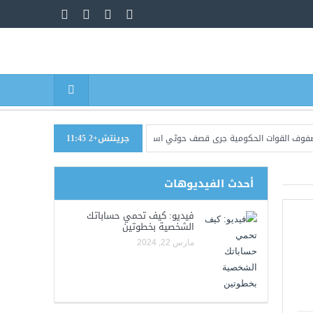
جرينتش+2 11:45
ات الحكومية جرى قصف حوثي استهدف معسكرات في مأرب وحضرموت
اليمن.. الق
أحدث الفيديوهات
فيديو: كيف تحمي حساباتك
الشخصية بخطوتين
مارس 22, 2024