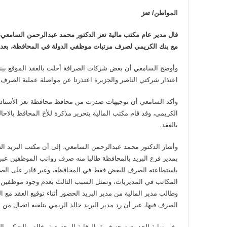
المواطن/ تعز
قال مدير عام مكتب مالية تعز الدكتور محمد عبدالرحمن السامعي،
مع بنك الكريمي لصرف مرتبات موظفي الدولة في المحافظة، بعد 
وأوضح السامعي أن بعض شركات الصرافة أخلت بالعقد الموقع بينهم
اعتذار شركتي الناصر والجزيرة اعتذرتا عن مواصلة عملية الصرف.
وأكد السامعي أن توجيهات صدرت من محافظ محافظة تعز الأستاذ نب
الكريمي، وقد قام مكتب المالية بتحرير مذكرة للأخ المحافظ بالاحال
بالعقد.
وأشار الدكتور محمد عبدالرحمن السامعي، إلى أن مكتب البريد ا
بمدير فرع البريد بالمحافظة طالبا منه صرف رواتب الموظفين عبر
باستطاعته الصرف للبعض فقط في المحافظة، وغير قادر على الصرف
المكاتب في المديريات، وتمثل السبب الثالث بعدم وجود موظفين بشك
وطالب مدير المالية من مدير البريد الحضور أثناء توقيع العقد مع 
الصرف فيها، غير أن رد مدير البريد خالد الريمي بتلقيه اتصال من 
وفي نهاية الحديث توجه فريق الرقابة المجتمعية بخالص الشكر والت