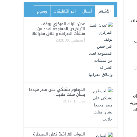
الأشهر
أعمال
اخر التعليقات
وسوم
اقد
عدن: البنك المركزي يوقف
التراخيص الممنوحة لعدد من
منشآت الصرافة وإغلاق مقراتها
أغسطس 06, 2026
ب
ال
الخرطوم تشتكي على مصر مجددا
بشأن مثلث حلايب
إن
يناير 18, 2017
زية
ء،
القوات العراقية تعلن السيطرة
ق ،