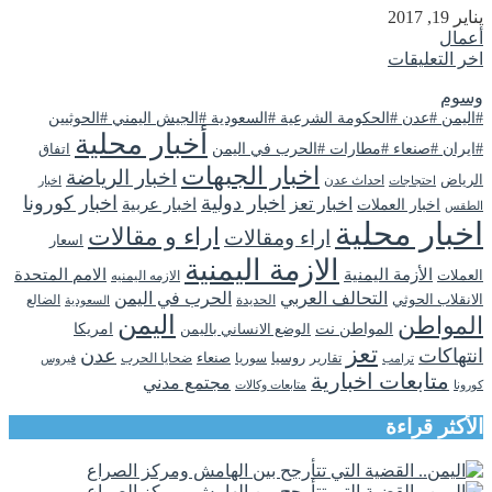
يناير 19, 2017
أعمال
اخر التعليقات
وسوم
#اليمن #عدن #الحكومة الشرعية #السعودية #الجيش اليمني #الحوثيين
أخبار محلية
#ايران #صنعاء #مطارات #الحرب في اليمن
اتفاق
اخبار الجبهات
اخبار الرياضة
الرياض
احداث عدن
اخبار
احتجاجات
اخبار دولية
اخبار كورونا
اخبار تعز
اخبار عربية
اخبار العملات
الطقس
اخبار محلية
اراء و مقالات
اراء ومقالات
اسعار
الازمة اليمنية
الأزمة اليمنية
الامم المتحدة
العملات
الازمه اليمنيه
التحالف العربي
الحرب في اليمن
الانقلاب الحوثي
الحديدة
الضالع
السعودية
اليمن
المواطن
المواطن نت
الوضع الانساني باليمن
امريكا
تعز
انتهاكات
عدن
روسيا
تقارير
سوريا
صنعاء
ضحايا الحرب
فيروس
ترامب
متابعات اخبارية
مجتمع مدني
كورونا
متابعات وكالات
الأكثر قراءة