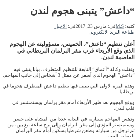
“داعش” يتبنى هجوم لندن
كتبه:
M.S
فى:
مارس 23, 2017
فى:
الاخبار
طباعة
البريد الالكترونى
أعلن تنظيم “داعش”، الخميس، مسؤوليته عن الهجوم
الذي وقع الأربعاء قرب مقر البرلمان البريطاني في
العاصمة لندن.
ونقلت وكالة “أعماق” التابعة للتنظيم المتطرف، بيانا يتبنى فيه
“داعش” الهجوم الذي أسفر عن مقتل 3 أشخاص إلى جانب المهاجم.
وهذه المرة الاولى التي يتبنى فيها تنظيم داعش المتطرف هجوما في
بريطانيا.
ووقع الهجوم بعد ظهر الأربعاء أمام مقر برلمان ويستمنتسر في
قلب لندن.
ودهس المهاجم بسيارته في البداية عددا من المشاة على جسر
ويستمنستر المؤدي إلى مقر البرلمان وإلى برج ساعة بيغ بين، من
ثم ترجل من سيارته وطعن شرطيا بسكين أمام مقر البرلمان
المجاور للجسر.