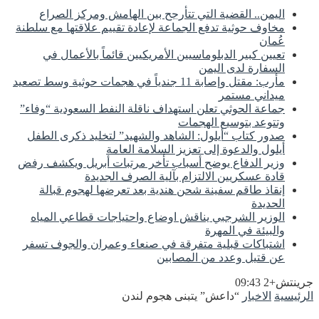
اليمن.. القضية التي تتأرجح بين الهامش ومركز الصراع
مخاوف حوثية تدفع الجماعة لإعادة تقييم علاقتها مع سلطنة
عُمان
تعيين كبير الدبلوماسيين الأمريكيين قائماً بالأعمال في
السفارة لدى اليمن
مأرب: مقتل وإصابة 11 جندياً في هجمات حوثية وسط تصعيد
ميداني مستمر
جماعة الحوثي تعلن استهداف ناقلة النفط السعودية “وفاء”
وتتوعد بتوسيع الهجمات
صدور كتاب “أيلول: الشاهد والشهيد” لتخليد ذكرى الطفل
أيلول والدعوة إلى تعزيز السلامة العامة
وزير الدفاع يوضح أسباب تأخر مرتبات أبريل ويكشف رفض
قادة عسكريين الالتزام بآلية الصرف الجديدة
إنقاذ طاقم سفينة شحن هندية بعد تعرضها لهجوم قبالة
الحديدة
الوزير الشرجبي يناقش اوضاع واحتياجات قطاعي المياه
والبيئة في المهرة
اشتباكات قبلية متفرقة في صنعاء وعمران والجوف تسفر
عن قتيل وعدد من المصابين
جرينتش+2 09:43
الرئيسية
الاخبار
“داعش” يتبنى هجوم لندن