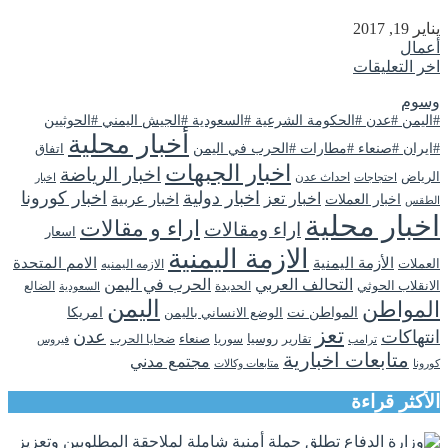
يناير 19, 2017
أعمال
اخر التعليقات
وسوم
#اليمن #عدن #الحكومة الشرعية #السعودية #الجيش اليمني #الحوثيين
أخبار محلية
#ايران #صنعاء #مطارات #الحرب في اليمن
اتفاق
اخبار الجبهات
اخبار الرياضة
الرياض
احداث عدن
اخبار
احتجاجات
اخبار دولية
اخبار كورونا
اخبار تعز
اخبار عربية
اخبار العملات
الطقس
اخبار محلية
اراء و مقالات
اراء ومقالات
اسعار
الازمة اليمنية
الأزمة اليمنية
الامم المتحدة
العملات
الازمه اليمنيه
التحالف العربي
الحرب في اليمن
الانقلاب الحوثي
الحديدة
الضالع
السعودية
اليمن
المواطن
المواطن نت
الوضع الانساني باليمن
امريكا
تعز
انتهاكات
عدن
روسيا
تقارير
سوريا
صنعاء
ضحايا الحرب
فيروس
ترامب
متابعات اخبارية
مجتمع مدني
كورونا
متابعات وكالات
الأكثر قراءة