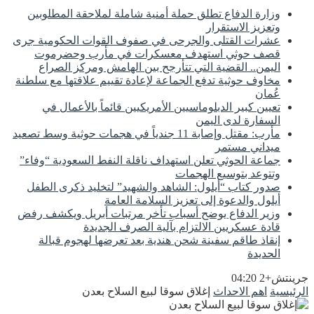
وزارة الدفاع تطلق حملة أمنية شاملة لملاحقة المطلوبين
وتعزيز الاستقرار
عشرات القتلى والجرحى في صفوف القوات الحكومية جرى
قصف حوثي استهدف معسكرات في مأرب وحضرموت
اليمن.. القضية التي تتأرجح بين الهامش ومركز الصراع
مخاوف حوثية تدفع الجماعة لإعادة تقييم علاقتها مع سلطنة
عُمان
تعيين كبير الدبلوماسيين الأمريكيين قائماً بالأعمال في
السفارة لدى اليمن
مأرب: مقتل وإصابة 11 جندياً في هجمات حوثية وسط تصعيد
ميداني مستمر
جماعة الحوثي تعلن استهداف ناقلة النفط السعودية “وفاء”
وتتوعد بتوسيع الهجمات
صدور كتاب “أيلول: الشاهد والشهيد” لتخليد ذكرى الطفل
أيلول والدعوة إلى تعزيز السلامة العامة
وزير الدفاع يوضح أسباب تأخر مرتبات أبريل ويكشف رفض
قادة عسكريين الالتزام بآلية الصرف الجديدة
إنقاذ طاقم سفينة شحن هندية بعد تعرضها لهجوم قبالة
الحديدة
جرينتش+2 04:20
الرئيسية
اهم الاحداث
إغلاق سوقا لبيع السلاح بعدن