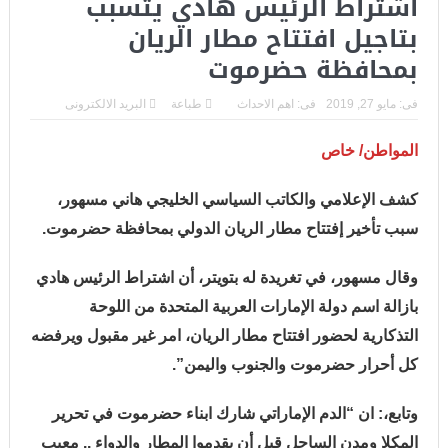
اشتراط الرئيس هادي يتسبب
بتاجيل افتتاح مطار الريان
بمحافظة حضرموت
فى:
مايو 27, 2019
فى:
اهم الاحداث
طباعة
البريد الالكترونى
المواطن/ خاص
كشف الإعلامي والكاتب السياسي الخليجي هاني مسهور،
سبب تأخير إفتتاح مطار الريان الدولي بمحافظة حضرموت.
وقال مسهور، في تغريدة له بتويتر، أن اشتراط الرئيس هادي
بازالة اسم دولة الإمارات العربية المتحدة من اللوحة
التذكارية لحضور افتتاح مطار الريان، امر غير مقبول ويرفضه
كل أحرار حضرموت والجنوب واليمن”.
وتابع،: ان “الدم الإماراتي شارك ابناء حضرموت في تحرير
المكلا ومدن الساحل قبل أن يقدموا المطار والدواء .. معيب