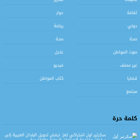
ثقافة
حوار
دولي
رياضة
صحة
صحة
صوت المواطن
عاجل
غير مصنف
فيديو
قضايا
كتاب المواطن
مجتمع
كلمة حرة
سكرتير أول اشتراكي تعز: نرفض تحويل البلدان العربية إلى
ساحات مفتوحة للصراعات الدولية والإقليمية