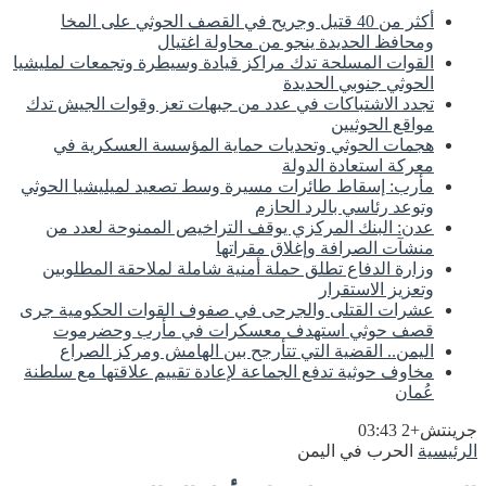
أكثر من 40 قتيل وجريح في القصف الحوثي على المخا
ومحافظ الحديدة ينجو من محاولة اغتيال
القوات المسلحة تدك مراكز قيادة وسيطرة وتجمعات لمليشيا
الحوثي جنوبي الحديدة
تجدد الاشتباكات في عدد من جبهات تعز وقوات الجيش تدك
مواقع الحوثيين
هجمات الحوثي وتحديات حماية المؤسسة العسكرية في
معركة استعادة الدولة
مأرب: إسقاط طائرات مسيرة وسط تصعيد لميليشيا الحوثي
وتوعد رئاسي بالرد الحازم
عدن: البنك المركزي يوقف التراخيص الممنوحة لعدد من
منشآت الصرافة وإغلاق مقراتها
وزارة الدفاع تطلق حملة أمنية شاملة لملاحقة المطلوبين
وتعزيز الاستقرار
عشرات القتلى والجرحى في صفوف القوات الحكومية جرى
قصف حوثي استهدف معسكرات في مأرب وحضرموت
اليمن.. القضية التي تتأرجح بين الهامش ومركز الصراع
مخاوف حوثية تدفع الجماعة لإعادة تقييم علاقتها مع سلطنة
عُمان
جرينتش+2 03:43
الرئيسية
الحرب في اليمن