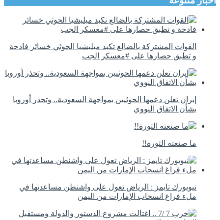
اخبار متنوعة
القوات المشتركة بالضالع تكبد ميليشيا الحوثي خسائر فادحة
و تطبق حصارها على #معسكر الجب
إيران تعلن دعمها الحوثيين بمواجهة السعودية.. وتحذر أوروبا
بشأن الاتفاق النووي
ما صنعته الثورة!!
نيويورك تايمز : الرياض تعول على واشنطن مساعدتها في
ملء فراغ انسحاب الإمارات من اليمن