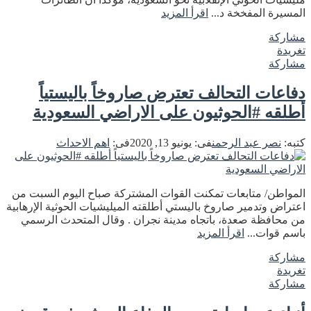
المسيرة المفخخة د...
اقرأ المزيد
مشاركة
تغريدة
مشاركة
دفاعات التحالف تعترض صاروخاً باليستياً
أطلقه #الحوثيون على الاراضي السعودية
كتبه:
نصر عبد الرحمن
فى:
يونيو 13, 2020
فى:
اهم الاحداث
المواطن/ متابعات تمكنت القوات المشتركة صباح اليوم السبت من
اعتراض وتدمير صاروخ باليستي أطلقته الميليشيات الحوثية الإرهابية
من محافظة صعدة، باتجاه مدينة نجران . وقال المتحدث الرسمي
باسم قوات...
اقرأ المزيد
مشاركة
تغريدة
مشاركة