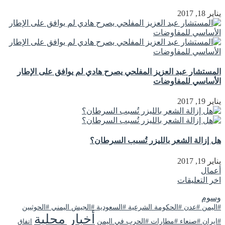
يناير 18, 2017
المستشار عبد العزيز المفلحي يصرح هادي لم يوافق على الإطار
الأساسي للمفاوضات
يناير 19, 2017
هل إزالة الشعر بالليزر تُسبب السرطان؟
يناير 19, 2017
أعمال
اخر التعليقات
وسوم
#اليمن #عدن #الحكومة الشرعية #السعودية #الجيش اليمني #الحوثيين
أخبار محلية
#ايران #صنعاء #مطارات #الحرب في اليمن
اتفاق