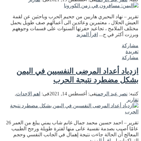
تقرير – نهاد البحيري هاربين من جحيم الحرب وباحثين عن لقمة
العيش الحلال ، معتمرين وعائدين الى أعمالهم صف طويل يحمل
مختلف الملامح ، تجاعيد حفرتها السنوات على قسمات وجوههم
وبرزت أكثر في ح...
اقرأ المزيد
مشاركة
تغريدة
مشاركة
ازدياد أعداد المرضى النفسيين في اليمن
بشكل مضطرد نتيجة الحرب
كتبه:
نصر عبد الرحمن
فى:
أغسطس 14, 2021
فى:
اهم الاحداث
,
تقارير
تقرير – احمد حسين محمد جمال غانم شاب يمني يبلغ من العمر 26
عامًا أصيب بصدمة نفسية عانى منها لفترة طويلة ورجح الطبيب
المعالج أن الحالة جاءت نتيجة إهمال في الجانب النفسي وحجم
التراكمات ا...
اقرأ المزيد