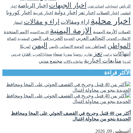
اخبار الجبهات
اخبار الرياضة
الرياض
احداث عدن
اخبار
احتجاجات
اخبار دولية
اخبار كورونا
اخبار تعز
اخبار عربية
اخبار العملات
الطقس
اخبار محلية
اراء و مقالات
اراء ومقالات
اسعار
الازمة اليمنية
الأزمة اليمنية
الامم المتحدة
العملات
الازمه اليمنيه
التحالف العربي
الحرب في اليمن
الانقلاب الحوثي
الحديدة
الضالع
السعودية
اليمن
المواطن
المواطن نت
الوضع الانساني باليمن
امريكا
تعز
انتهاكات
عدن
روسيا
تقارير
سوريا
صنعاء
ضحايا الحرب
فيروس
ترامب
متابعات اخبارية
مجتمع مدني
كورونا
متابعات وكالات
الأكثر قراءة
أكثر من 40 قتيل وجريح في القصف الحوثي على المخا ومحافظ
الحديدة ينجو من محاولة اغتيال
أغسطس 09, 2026