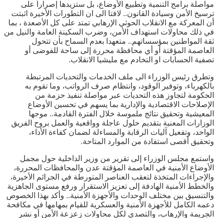
مواصلة برامج التنمية وتطبيع الأوضاع، بل ستزيدها إصراراً على
ترسيخ الأمن وسيادة القانون.. لافتا الى ان التطورات الأخيرة اثبتت
أن المعركة مع الانقلاب الحوثي الإرهابي تمتد على كل الأصعدة ، بما
في ذلك محاولات استهداف الأمن، وضرب السكينة العامة والنيل من
ثقة المواطنين بمؤسساتهم.. متعهدا بعدم السماح بأن تتحول
العاصمة المؤقتة أو أي محافظة محررة إلى ساحة للفوضى أو
تصفية الحسابات او التخادم مع مليشيا الانقلاب.
وتطرق رئيس الوزراء الى ملف الخدمات والتحديات المرتبطة
بالكهرباء، وتوفير الوقود، وانتظام صرف الرواتب، وما تقوم به
الحكومة لتجاوز هذه التحديات عبر مواصلة تنفيذ حزمة من
الإصلاحات الاقتصادية والإدارية بما يسهم في تحسين الأوضاع
المعيشية وتحقيق نتائج ملموسة خلال الفترة القادمة.. موجها
الوزارات المعنية بتقديم حلول عاجلة وواقعية والعمل بروح الفريق
الواحد، وتفعيل آليات الرقابة والمساءلة لضمان كفاءة الأداء،
وتحقيق أقصى استفادة من الموارد المتاحة.
واستمع مجلس الوزراء إلى تقرير من وزير الداخلية حول مجمل
الأوضاع الأمنية في العاصمة المؤقتة عدن والمحافظات المحررة،
والإجراءات المتخذة لتعقب العناصر المتورطة في الجرائم الأخيرة،
والخطط الأمنية الهادفة إلى تعزيز الاستقرار ورفع مستوى الجاهزية
والتنسيق بين مختلف الوحدات والأجهزة الأمنية.. وأكد بهذا الخصوص
دعمه الكامل للأجهزة الأمنية والعسكرية للقيام بمهامها في مكافحة
الجريمة والإرهاب، والتصدي لكل محاولات زعزعة الأمن أو نشر