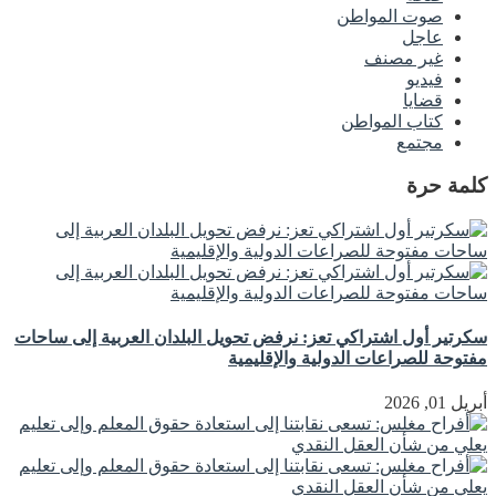
صوت المواطن
عاجل
غير مصنف
فيديو
قضايا
كتاب المواطن
مجتمع
كلمة حرة
سكرتير أول اشتراكي تعز: نرفض تحويل البلدان العربية إلى ساحات
مفتوحة للصراعات الدولية والإقليمية
أبريل 01, 2026