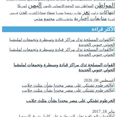
اليمن
المواطن
المواطن نت
الوضع الانساني باليمن
امريكا
تعز
انتهاكات
عدن
روسيا
تقارير
سوريا
صنعاء
ضحايا الحرب
فيروس
ترامب
متابعات اخبارية
مجتمع مدني
كورونا
متابعات وكالات
الأكثر قراءة
القوات المسلحة تدك مراكز قيادة وسيطرة وتجمعات لمليشيا
الحوثي جنوبي الحديدة
أغسطس 08, 2026
الخرطوم تشتكي على مصر مجددا بشأن مثلث حلايب
يناير 18, 2017