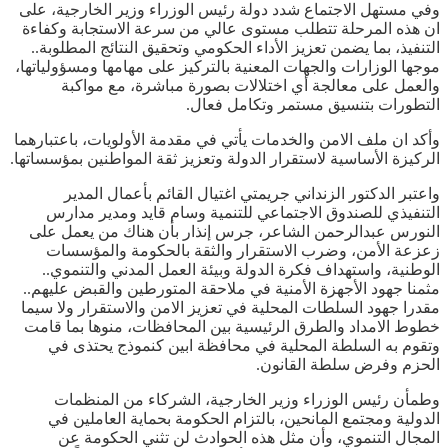
وفي مستهل الاجتماع شدد دولة رئيس الوزراء وزير الخارجية، على
ان هذه المرحلة تتطلب مستوى عالي من سرعة الاستجابة وكفاءة
التنفيذ، بما يضمن تعزيز الأداء الحكومي وتحقيق النتائج المطلوبة..
موجها الوزارات والجهات المعنية بالتركيز على مهامها ومسؤولياتها،
والعمل على معالجة أي اختلالات بصورة مباشرة، مع مواكبة
التطورات بتنسيق مستمر وتكامل فعال.
وأكد ان ملف الامن والخدمات يأتي في مقدمة الأولويات، باعتبارهما
الركيزة الأساسية لاستقرار الدولة وتعزيز ثقة المواطنين بمؤسساتها.
واعتبر الدكتور الزنداني جريمتي اغتيال القائم بأعمال المدير
التنفيذي للصندوق الاجتماعي للتنمية وسام قايد ومدير مدارس
النورس عبدالرحمن الشاعر، جرس إنذار بأن هناك من يعمل على
زعزعة الأمن، وضرب الاستقرار والثقة بالحكومة والمؤسسات
الوطنية، واستهداف فكرة الدولة وبيئة العمل المدني والتنموي..
مثمنا جهود الأجهزة الأمنية في ملاحقة المتورطين والقبض عليهم..
مقدرا جهود السلطات المحلية في تعزيز الامن والاستقرار ولا سيما
خطوط الامداد والطرق الرئيسية بين المحافظات، منوها بما قامت
وتقوم به السلطة المحلية في محافظة ابين كنموذج يحتذى في
الحزم وفرض سلطة القانون.
وطمأن رئيس الوزراء وزير الخارجية، الشركاء من المنظمات
الدولية ومجتمع المانحين، بالتزام الحكومة بحماية العاملين في
المجال التنموي، وأن مثل هذه الحوادث لن تثني الحكومة عن