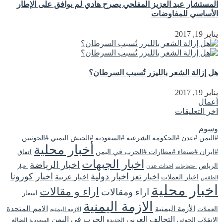
المستشار عبد العزيز المفلحي يصرح هادي لم يوافق على الإطار
الأساسي للمفاوضات
يناير 19, 2017
هل إزالة الشعر بالليزر تُسبب السرطان؟
يناير 19, 2017
أعمال
اخر التعليقات
وسوم
#اليمن #عدن #الحكومة الشرعية #السعودية #الجيش اليمني #الحوثيين
أخبار محلية
#ايران #صنعاء #مطارات #الحرب في اليمن
اتفاق
اخبار الجبهات
اخبار الرياضة
الرياض
احداث عدن
اخبار
احتجاجات
اخبار دولية
اخبار كورونا
اخبار تعز
اخبار عربية
اخبار العملات
الطقس
اخبار محلية
اراء و مقالات
اراء ومقالات
اسعار
الازمة اليمنية
الأزمة اليمنية
الامم المتحدة
العملات
الازمه اليمنيه
التحالف العربي
الحرب في اليمن
الانقلاب الحوثي
الحديدة
الضالع
السعودية