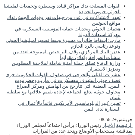
القوات المسلحة تدك مراكز قيادة وسيطرة وتجمعات لمليشيا
الحوثي جنوبي الحديدة
تجدد الاشتباكات في عدد من جبهات تعز وقوات الجيش تدك
مواقع الحوثيين
هجمات الحوثي وتحديات حماية المؤسسة العسكرية في
معركة استعادة الدولة
مأرب: إسقاط طائرات مسيرة وسط تصعيد لميليشيا الحوثي
وتوعد رئاسي بالرد الحازم
عدن: البنك المركزي يوقف التراخيص الممنوحة لعدد من
منشآت الصرافة وإغلاق مقراتها
وزارة الدفاع تطلق حملة أمنية شاملة لملاحقة المطلوبين
وتعزيز الاستقرار
عشرات القتلى والجرحى في صفوف القوات الحكومية جرى
قصف حوثي استهدف معسكرات في مأرب وحضرموت
اليمن.. القضية التي تتأرجح بين الهامش ومركز الصراع
مخاوف حوثية تدفع الجماعة لإعادة تقييم علاقتها مع سلطنة
عُمان
تعيين كبير الدبلوماسيين الأمريكيين قائماً بالأعمال في
السفارة لدى اليمن
جرينتش+2 08:56
الرئيسية
الاخبار
رئيس الوزراء يرأس اجتماعاً لمجلس الوزراء
لمناقشة مستجدات الأوضاع ويتخذ عدد من القرارات