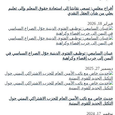
أفراح مغلس: تسعى نقابتنا إلى استعادة حقوق المعلم وإلى تعليم
يعلي من شأن العقل النقدي
فبراير 18, 2026
عيبان السامعي: توظيف الفتوى الدينية حوّل الصراع السياسي في
اليمن إلى حرب إقصاء وكراهية
ديسمبر 27, 2025
حديث خاص مع نائب الأمين العام للحزب الاشتراكي اليمني حول
التكتل الجديد للقوى اليمنية
نوفمبر 17, 2024