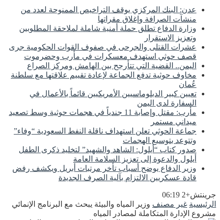
عدن: البنك المركزي يوقف التراخيص الممنوحة لعدد من
منشآت الصرافة وإغلاق مقراتها
وزارة الدفاع تطلق حملة أمنية شاملة لملاحقة المطلوبين
وتعزيز الاستقرار
عشرات القتلى والجرحى في صفوف القوات الحكومية جرى
قصف حوثي استهدف معسكرات في مأرب وحضرموت
اليمن.. القضية التي تتأرجح بين الهامش ومركز الصراع
مخاوف حوثية تدفع الجماعة لإعادة تقييم علاقتها مع سلطنة
عُمان
تعيين كبير الدبلوماسيين الأمريكيين قائماً بالأعمال في
السفارة لدى اليمن
مأرب: مقتل وإصابة 11 جندياً في هجمات حوثية وسط تصعيد
ميداني مستمر
جماعة الحوثي تعلن استهداف ناقلة النفط السعودية “وفاء”
وتتوعد بتوسيع الهجمات
صدور كتاب “أيلول: الشاهد والشهيد” لتخليد ذكرى الطفل
أيلول والدعوة إلى تعزيز السلامة العامة
وزير الدفاع يوضح أسباب تأخر مرتبات أبريل ويكشف رفض
قادة عسكريين الالتزام بآلية الصرف الجديدة
جرينتش+2 06:19
الرئيسية
غير مصنف
وزير المياه والبيئة يبحث مع البرنامج الإنمائي
مشروع الإدارة المتكاملة لمصادر المياه