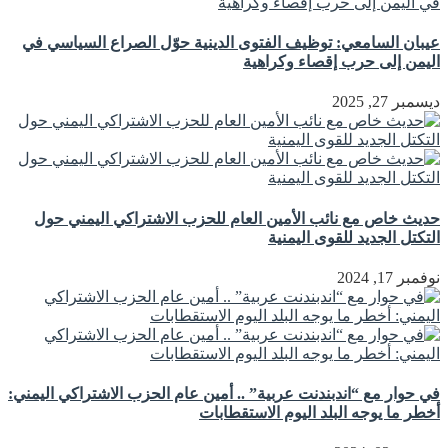
عيبان السامعي: توظيف الفتوى الدينية حوّل الصراع السياسي في
اليمن إلى حرب إقصاء وكراهية
ديسمبر 27, 2025
حديث خاص مع نائب الأمين العام للحزب الاشتراكي اليمني حول
التكتل الجديد للقوى اليمنية
نوفمبر 17, 2024
في حوار مع “اندبندنت عربية” .. أمين عام الحزب الاشتراكي اليمني:
أخطر ما يوجه البلد اليوم الاستقطابات