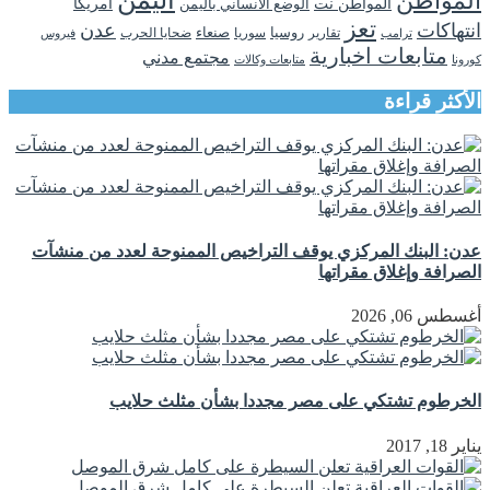
المواطن
المواطن نت
الوضع الانساني باليمن
امريكا
تعز
انتهاكات
عدن
روسيا
تقارير
سوريا
صنعاء
ضحايا الحرب
فيروس
ترامب
متابعات اخبارية
مجتمع مدني
كورونا
متابعات وكالات
الأكثر قراءة
عدن: البنك المركزي يوقف التراخيص الممنوحة لعدد من منشآت
الصرافة وإغلاق مقراتها
أغسطس 06, 2026
الخرطوم تشتكي على مصر مجددا بشأن مثلث حلايب
يناير 18, 2017