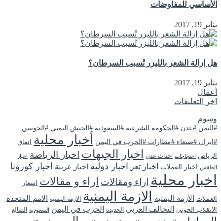
الأساسي للمفاوضات
يناير 19, 2017
هل إزالة الشعر بالليزر تُسبب السرطان؟
يناير 19, 2017
أعمال
اخر التعليقات
وسوم
#اليمن #عدن #الحكومة الشرعية #السعودية #الجيش اليمني #الحوثيين
أخبار محلية
#ايران #صنعاء #مطارات #الحرب في اليمن
اتفاق
اخبار الجبهات
اخبار الرياضة
الرياض
احداث عدن
اخبار
احتجاجات
اخبار دولية
اخبار كورونا
اخبار تعز
اخبار عربية
اخبار العملات
الطقس
اخبار محلية
اراء و مقالات
اراء ومقالات
اسعار
الازمة اليمنية
الأزمة اليمنية
الامم المتحدة
العملات
الازمه اليمنيه
التحالف العربي
الحرب في اليمن
الانقلاب الحوثي
الحديدة
الضالع
السعودية
اليمن