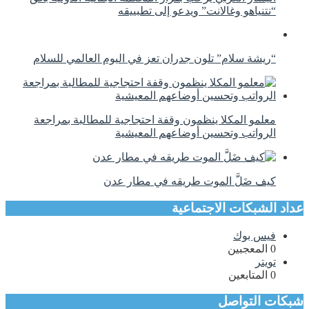
“نتنياهو وغالانت” ويدعو إلى تطبييقه
“ريشة سلام” تلون جدران تعز في اليوم العالمي للسلام
معلمو المكلا ينظمون وقفة احتجاجية للمطالبة بمراجعة
الرواتب وتحسين أوضاعهم المعيشية
كيف ضَلَّ الموت طريقه في مطار عدن
عداد الشبكات الاجتماعية
فيس بوك
0
المعجبين
تويتر
0
المتابعين
شبكات التواصل