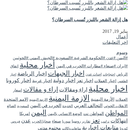
هل إزالة الشعر بالليزر تُسبب السرطان؟
يناير 19, 2017
أعمال
اخر التعليقات
وسوم
#اليمن #عدن #الحكومة الشرعية #السعودية #الجيش اليمني #الحوثيين
أخبار محلية
#ايران #صنعاء #مطارات #الحرب في اليمن
اتفاق
اخبار الجبهات
اخبار الرياضة
الرياض
احداث عدن
اخبار
احتجاجات
اخبار دولية
اخبار كورونا
اخبار تعز
اخبار عربية
اخبار العملات
الطقس
اخبار محلية
اراء و مقالات
اراء ومقالات
اسعار
الازمة اليمنية
الأزمة اليمنية
الامم المتحدة
العملات
الازمه اليمنيه
التحالف العربي
الحرب في اليمن
الانقلاب الحوثي
الحديدة
الضالع
السعودية
اليمن
المواطن
المواطن نت
الوضع الانساني باليمن
امريكا
تعز
انتهاكات
عدن
روسيا
تقارير
سوريا
صنعاء
ضحايا الحرب
فيروس
ترامب
متابعات اخبارية
مجتمع مدني
كورونا
متابعات وكالات